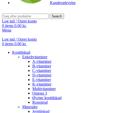
Kundeoplevelse
Search
Log ind / Opret konto
0
items
0.00
kr.
Menu
Log ind / Opret konto
0
items
0.00
kr.
Kosttilskud
Enkeltvitaminer
A-vitaminer
B-vitaminer
C-vitaminer
D-vitaminer
E-vitaminer
K-vitaminer
Multivitaminer
Omega 3
Øvrige kosttilskud
Rosenrod
Mineraler
Jerntilskud