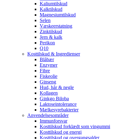
Kaliumtilskud
Kalktilskud
Magnesiumtilskud
Selen
Væskeerstatning
Zinktilskud
Jern & kalk
Perikon
Q10
Kosttilskud & Ingredienser
Blåbær
Enzymer
Fibre
Fiskeolie
Ginseng
Hud, hår & negle
Kollagen
Ginkgo Biloba
Laktoseintolerance
Mælkesyrebakterier
Anvendelsesområder
Immunforsvar
Kosttilskud forklædt som vingummi
Kosttilskud og energi
Kosttilskud og overgangsalder