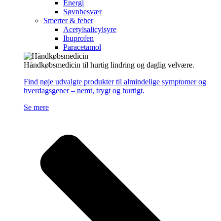
Energi
Søvnbesvær
Smerter & feber
Acetylsalicylsyre
Ibuprofen
Paracetamol
Håndkøbsmedicin til hurtig lindring og daglig velvære.
Find nøje udvalgte produkter til almindelige symptomer og
hverdagsgener – nemt, trygt og hurtigt.
Se mere