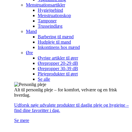
Menstruationsartikler
Hygiejnebind
Menstruationskop
Tamponer
Trusseindlæg
Mand
Barbering til mænd
Hudpleje til mand
Inkontinens hos mænd
Øre
Øvrige artikler til ører
Ørepropper 20-29 dB
Ørepropper 30-39 dB
Plejeprodukter til øret
Se alle
Alt til personlig pleje – for komfort, velvære og en frisk
hverdag.
Udforsk nøje udvalgte produkter til daglig pleje og hygiejne –
find dine favoritter i dag.
Se mere