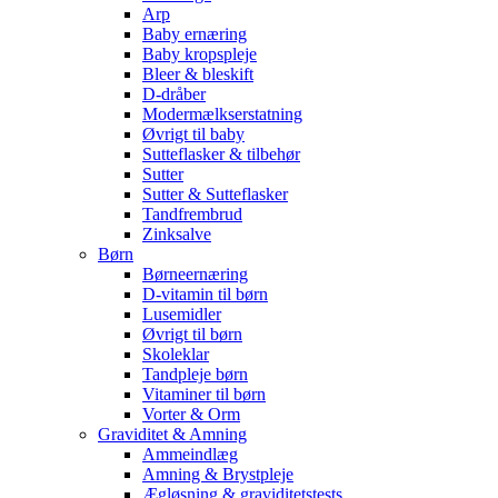
Arp
Baby ernæring
Baby kropspleje
Bleer & bleskift
D-dråber
Modermælkserstatning
Øvrigt til baby
Sutteflasker & tilbehør
Sutter
Sutter & Sutteflasker
Tandfrembrud
Zinksalve
Børn
Børneernæring
D-vitamin til børn
Lusemidler
Øvrigt til børn
Skoleklar
Tandpleje børn
Vitaminer til børn
Vorter & Orm
Graviditet & Amning
Ammeindlæg
Amning & Brystpleje
Ægløsning & graviditetstests