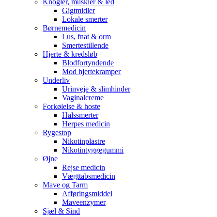
Knogler, muskler & led
Gigtmidler
Lokale smerter
Børnemedicin
Lus, fnat & orm
Smertestillende
Hjerte & kredsløb
Blodfortyndende
Mod hjertekramper
Underliv
Urinveje & slimhinder
Vaginalcreme
Forkølelse & hoste
Halssmerter
Herpes medicin
Rygestop
Nikotinplastre
Nikotintyggegummi
Øjne
Rejse medicin
Vægttabsmedicin
Mave og Tarm
Afføringsmiddel
Maveenzymer
Sjæl & Sind