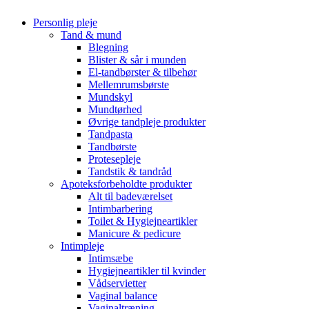
Personlig pleje
Tand & mund
Blegning
Blister & sår i munden
El-tandbørster & tilbehør
Mellemrumsbørste
Mundskyl
Mundtørhed
Øvrige tandpleje produkter
Tandpasta
Tandbørste
Protesepleje
Tandstik & tandråd
Apoteksforbeholdte produkter
Alt til badeværelset
Intimbarbering
Toilet & Hygiejneartikler
Manicure & pedicure
Intimpleje
Intimsæbe
Hygiejneartikler til kvinder
Vådservietter
Vaginal balance
Vaginaltræning