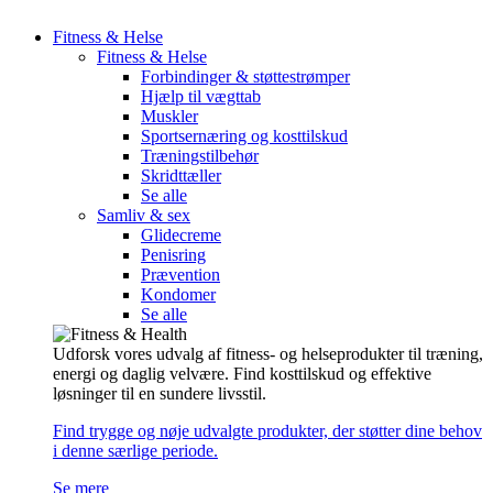
Fitness & Helse
Fitness & Helse
Forbindinger & støttestrømper
Hjælp til vægttab
Muskler
Sportsernæring og kosttilskud
Træningstilbehør
Skridttæller
Se alle
Samliv & sex
Glidecreme
Penisring
Prævention
Kondomer
Se alle
Udforsk vores udvalg af fitness- og helseprodukter til træning,
energi og daglig velvære. Find kosttilskud og effektive
løsninger til en sundere livsstil.
Find trygge og nøje udvalgte produkter, der støtter dine behov
i denne særlige periode.
Se mere