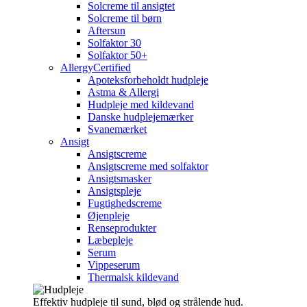
Solcreme til ansigtet
Solcreme til børn
Aftersun
Solfaktor 30
Solfaktor 50+
AllergyCertified
Apoteksforbeholdt hudpleje
Astma & Allergi
Hudpleje med kildevand
Danske hudplejemærker
Svanemærket
Ansigt
Ansigtscreme
Ansigtscreme med solfaktor
Ansigtsmasker
Ansigtspleje
Fugtighedscreme
Øjenpleje
Renseprodukter
Læbepleje
Serum
Vippeserum
Thermalsk kildevand
Effektiv hudpleje til sund, blød og strålende hud.