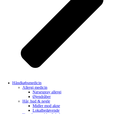
Håndkøbsmedicin
Allergi medicin
Næsespray allergi
Øjendråber
Hår, hud & negle
Midler mod akne
Lokalbedøvende