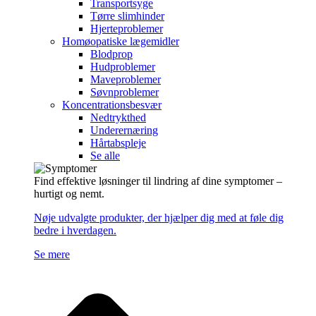
Transportsyge
Tørre slimhinder
Hjerteproblemer
Homøopatiske lægemidler
Blodprop
Hudproblemer
Maveproblemer
Søvnproblemer
Koncentrationsbesvær
Nedtrykthed
Underernæring
Hårtabspleje
Se alle
Find effektive løsninger til lindring af dine symptomer –
hurtigt og nemt.
Nøje udvalgte produkter, der hjælper dig med at føle dig
bedre i hverdagen.
Se mere