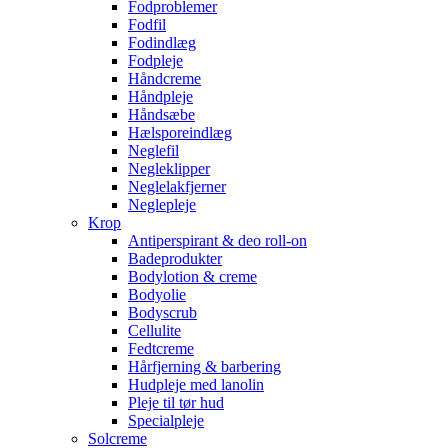
Fodproblemer
Fodfil
Fodindlæg
Fodpleje
Håndcreme
Håndpleje
Håndsæbe
Hælsporeindlæg
Neglefil
Negleklipper
Neglelakfjerner
Neglepleje
Krop
Antiperspirant & deo roll-on
Badeprodukter
Bodylotion & creme
Bodyolie
Bodyscrub
Cellulite
Fedtcreme
Hårfjerning & barbering
Hudpleje med lanolin
Pleje til tør hud
Specialpleje
Solcreme