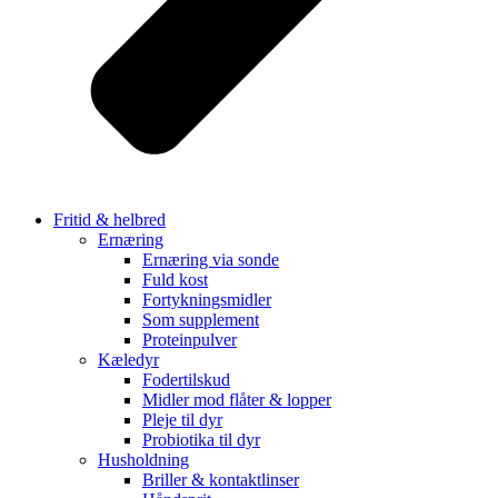
Fritid & helbred
Ernæring
Ernæring via sonde
Fuld kost
Fortykningsmidler
Som supplement
Proteinpulver
Kæledyr
Fodertilskud
Midler mod flåter & lopper
Pleje til dyr
Probiotika til dyr
Husholdning
Briller & kontaktlinser