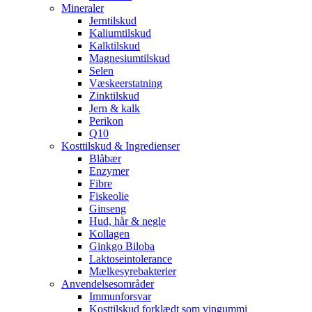
Mineraler
Jerntilskud
Kaliumtilskud
Kalktilskud
Magnesiumtilskud
Selen
Væskeerstatning
Zinktilskud
Jern & kalk
Perikon
Q10
Kosttilskud & Ingredienser
Blåbær
Enzymer
Fibre
Fiskeolie
Ginseng
Hud, hår & negle
Kollagen
Ginkgo Biloba
Laktoseintolerance
Mælkesyrebakterier
Anvendelsesområder
Immunforsvar
Kosttilskud forklædt som vingummi