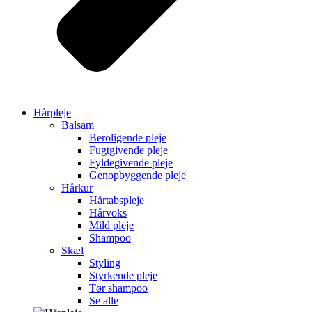
Hårpleje
Balsam
Beroligende pleje
Fugtgivende pleje
Fyldegivende pleje
Genopbyggende pleje
Hårkur
Hårtabspleje
Hårvoks
Mild pleje
Shampoo
Skæl
Styling
Styrkende pleje
Tør shampoo
Se alle