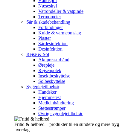
Håndsprit
Næseskyl
Vatrondeller & vatpinde
Termometer
Sår & skadebehandling
Forbindinger
Kulde & varmeomslag
Plaster
Sårdesinfektion
Desinfektion
Rejse & Sol
Akupressurbånd
Ørepleje
Rejseapotek
Insektbeskyttelse
Solbeskyttelse
Sygeplejetilbehør
Handsker
Hjemmetest
Medicinhåndtering
Støttestrømper
Øvrig sygeplejetilbehør
Fritid & helbred – produkter til en sundere og mere tryg
hverdag.