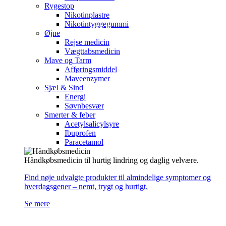
Rygestop
Nikotinplastre
Nikotintyggegummi
Øjne
Rejse medicin
Vægttabsmedicin
Mave og Tarm
Afføringsmiddel
Maveenzymer
Sjæl & Sind
Energi
Søvnbesvær
Smerter & feber
Acetylsalicylsyre
Ibuprofen
Paracetamol
Håndkøbsmedicin til hurtig lindring og daglig velvære.
Find nøje udvalgte produkter til almindelige symptomer og
hverdagsgener – nemt, trygt og hurtigt.
Se mere