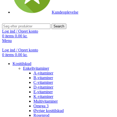
Kundeoplevelse
Search
Log ind / Opret konto
0
items
0.00
kr.
Menu
Log ind / Opret konto
0
items
0.00
kr.
Kosttilskud
Enkeltvitaminer
A-vitaminer
B-vitaminer
C-vitaminer
D-vitaminer
E-vitaminer
K-vitaminer
Multivitaminer
Omega 3
Øvrige kosttilskud
Rosenrod