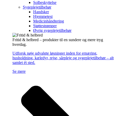
Solbeskyttelse
Sygeplejetilbehør
Handsker
Hjemmetest
Medicinhåndtering
Støttestrømper
Øvrig sygeplejetilbehør
Fritid & helbred – produkter til en sundere og mere tryg
hverdag.
Udforsk nøje udvalgte løsninger inden for ernæring,
husholdning, kæledyr, rejse, sårpleje og sygeplejetilbehør – alt
samlet ét sted.
Se mere