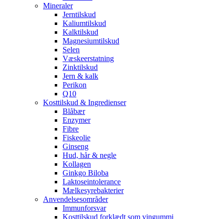
Mineraler
Jerntilskud
Kaliumtilskud
Kalktilskud
Magnesiumtilskud
Selen
Væskeerstatning
Zinktilskud
Jern & kalk
Perikon
Q10
Kosttilskud & Ingredienser
Blåbær
Enzymer
Fibre
Fiskeolie
Ginseng
Hud, hår & negle
Kollagen
Ginkgo Biloba
Laktoseintolerance
Mælkesyrebakterier
Anvendelsesområder
Immunforsvar
Kosttilskud forklædt som vingummi