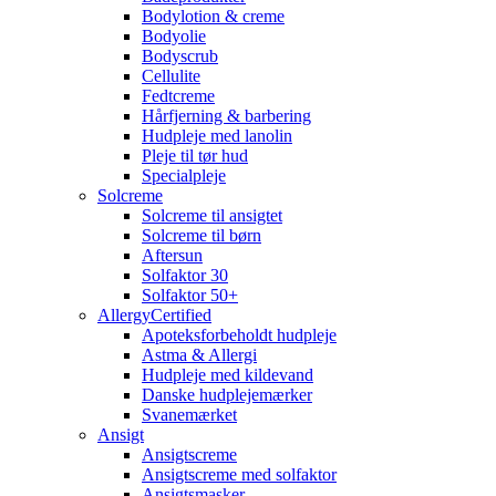
Bodylotion & creme
Bodyolie
Bodyscrub
Cellulite
Fedtcreme
Hårfjerning & barbering
Hudpleje med lanolin
Pleje til tør hud
Specialpleje
Solcreme
Solcreme til ansigtet
Solcreme til børn
Aftersun
Solfaktor 30
Solfaktor 50+
AllergyCertified
Apoteksforbeholdt hudpleje
Astma & Allergi
Hudpleje med kildevand
Danske hudplejemærker
Svanemærket
Ansigt
Ansigtscreme
Ansigtscreme med solfaktor
Ansigtsmasker