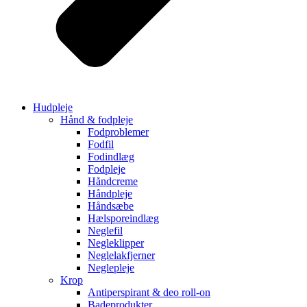
Hudpleje
Hånd & fodpleje
Fodproblemer
Fodfil
Fodindlæg
Fodpleje
Håndcreme
Håndpleje
Håndsæbe
Hælsporeindlæg
Neglefil
Negleklipper
Neglelakfjerner
Neglepleje
Krop
Antiperspirant & deo roll-on
Badeprodukter