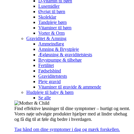
D-vitamin til børn
Lusemidler
Øvrigt til børn
Skoleklar
Tandpleje børn
Vitaminer til børn
Vorter & Orm
Graviditet & Amning
Ammeindlæg
Amning & Brystpleje
Ægløsning & graviditetstests
Brystpumpe & tilbehør
Fertilitet
Fødselsbind
Graviditetstests
Pleje gravid
Vitaminer til gravide & ammende
Hudpleje til baby & børn
Se alle
Find effektive løsninger til dine symptomer – hurtigt og nemt.
Vores nøje udvalgte produkter hjælper med at lindre ubehag
og få dig til at føle dig bedre i hverdagen.
Tag hånd om dine symptomer i dag og mærk forskellen.