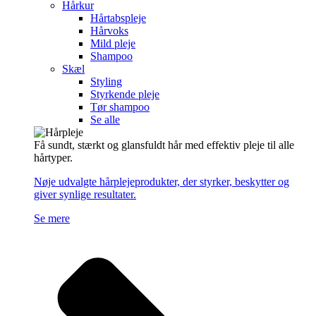
Hårkur
Hårtabspleje
Hårvoks
Mild pleje
Shampoo
Skæl
Styling
Styrkende pleje
Tør shampoo
Se alle
Få sundt, stærkt og glansfuldt hår med effektiv pleje til alle
hårtyper.
Nøje udvalgte hårplejeprodukter, der styrker, beskytter og
giver synlige resultater.
Se mere