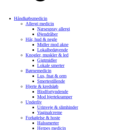
Håndkøbsmedicin
Allergi medicin
Næsespray allergi
Øjendråber
Hår, hud & negle
Midler mod akne
Lokalbedøvende
Knogler, muskler & led
Gigtmidler
Lokale smerter
Børnemedicin
Lus, fnat & orm
Smertestillende
Hjerte & kredsløb
Blodfortyndende
Mod hjertekramper
Underliv
Urinveje & slimhinder
Vaginalcreme
Forkølelse & hoste
Halssmerter
Herpes medicin