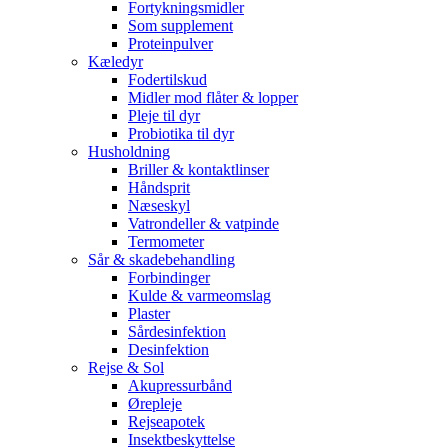
Fortykningsmidler
Som supplement
Proteinpulver
Kæledyr
Fodertilskud
Midler mod flåter & lopper
Pleje til dyr
Probiotika til dyr
Husholdning
Briller & kontaktlinser
Håndsprit
Næseskyl
Vatrondeller & vatpinde
Termometer
Sår & skadebehandling
Forbindinger
Kulde & varmeomslag
Plaster
Sårdesinfektion
Desinfektion
Rejse & Sol
Akupressurbånd
Ørepleje
Rejseapotek
Insektbeskyttelse