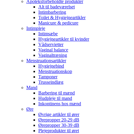
Apoteksforbeholdte produkter
Alt til badeværelset
Intimbarbering
Toilet & Hygiejneartikler
Manicure & pedicure
Intimpleje
Intimsæbe
Hygiejneartikler til kvinder
Vådservietter
Vaginal balance
Vaginaltræning
Menstruationsartikler
Hygiejnebind
Menstruationskop
Tamponer
Trusseindlæg
Mand
Barbering til mænd
Hudpleje til mand
Inkontinens hos mænd
Øre
Øvrige artikler til ører
Ørepropper 20-29 dB
Ørepropper 30-39 dB
Plejeprodukter til øret