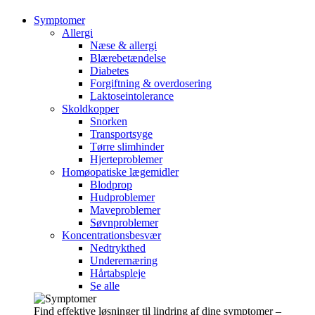
Symptomer
Allergi
Næse & allergi
Blærebetændelse
Diabetes
Forgiftning & overdosering
Laktoseintolerance
Skoldkopper
Snorken
Transportsyge
Tørre slimhinder
Hjerteproblemer
Homøopatiske lægemidler
Blodprop
Hudproblemer
Maveproblemer
Søvnproblemer
Koncentrationsbesvær
Nedtrykthed
Underernæring
Hårtabspleje
Se alle
Find effektive løsninger til lindring af dine symptomer –