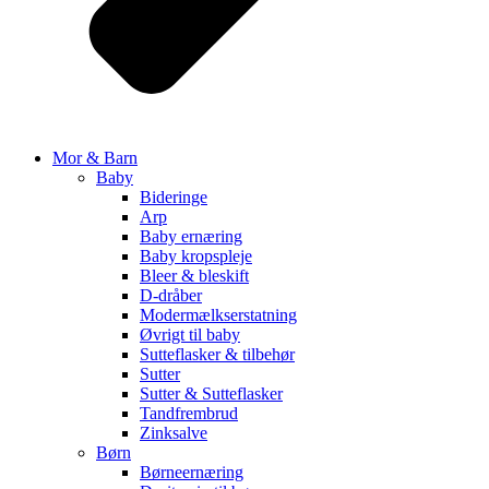
Mor & Barn
Baby
Bideringe
Arp
Baby ernæring
Baby kropspleje
Bleer & bleskift
D-dråber
Modermælkserstatning
Øvrigt til baby
Sutteflasker & tilbehør
Sutter
Sutter & Sutteflasker
Tandfrembrud
Zinksalve
Børn
Børneernæring