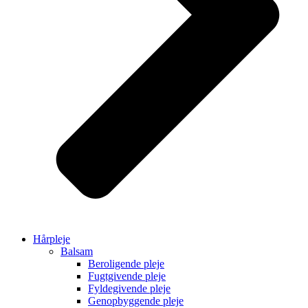
Hårpleje
Balsam
Beroligende pleje
Fugtgivende pleje
Fyldegivende pleje
Genopbyggende pleje