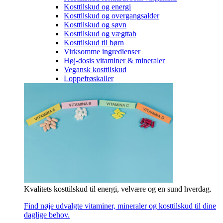
Kosttilskud og energi
Kosttilskud og overgangsalder
Kosttilskud og søvn
Kosttilskud og vægttab
Kosttilskud til børn
Virksomme ingredienser
Høj-dosis vitaminer & mineraler
Vegansk kosttilskud
Loppefrøskaller
Kvalitets kosttilskud til energi, velvære og en sund hverdag.
Find nøje udvalgte vitaminer, mineraler og kosttilskud til dine
daglige behov.