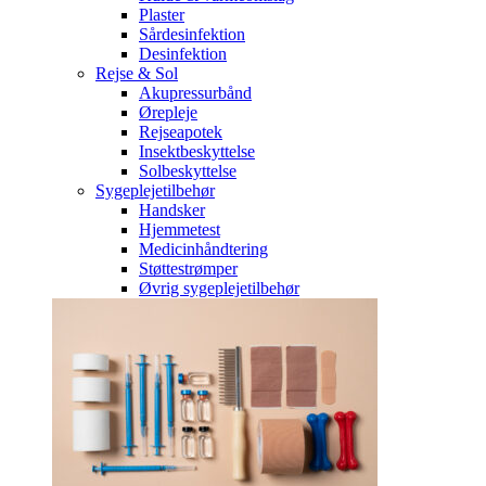
Plaster
Sårdesinfektion
Desinfektion
Rejse & Sol
Akupressurbånd
Ørepleje
Rejseapotek
Insektbeskyttelse
Solbeskyttelse
Sygeplejetilbehør
Handsker
Hjemmetest
Medicinhåndtering
Støttestrømper
Øvrig sygeplejetilbehør