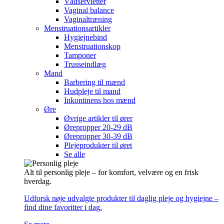
Vådservietter
Vaginal balance
Vaginaltræning
Menstruationsartikler
Hygiejnebind
Menstruationskop
Tamponer
Trusseindlæg
Mand
Barbering til mænd
Hudpleje til mand
Inkontinens hos mænd
Øre
Øvrige artikler til ører
Ørepropper 20-29 dB
Ørepropper 30-39 dB
Plejeprodukter til øret
Se alle
Alt til personlig pleje – for komfort, velvære og en frisk
hverdag.
Udforsk nøje udvalgte produkter til daglig pleje og hygiejne –
find dine favoritter i dag.