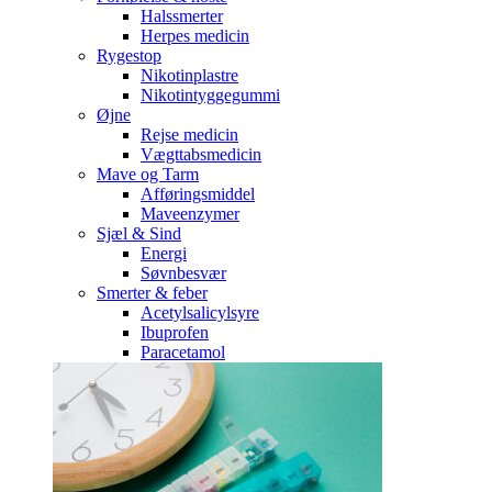
Halssmerter
Herpes medicin
Rygestop
Nikotinplastre
Nikotintyggegummi
Øjne
Rejse medicin
Vægttabsmedicin
Mave og Tarm
Afføringsmiddel
Maveenzymer
Sjæl & Sind
Energi
Søvnbesvær
Smerter & feber
Acetylsalicylsyre
Ibuprofen
Paracetamol