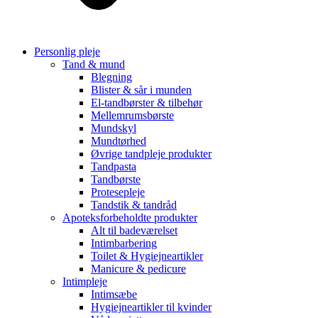
Personlig pleje
Tand & mund
Blegning
Blister & sår i munden
El-tandbørster & tilbehør
Mellemrumsbørste
Mundskyl
Mundtørhed
Øvrige tandpleje produkter
Tandpasta
Tandbørste
Protesepleje
Tandstik & tandråd
Apoteksforbeholdte produkter
Alt til badeværelset
Intimbarbering
Toilet & Hygiejneartikler
Manicure & pedicure
Intimpleje
Intimsæbe
Hygiejneartikler til kvinder