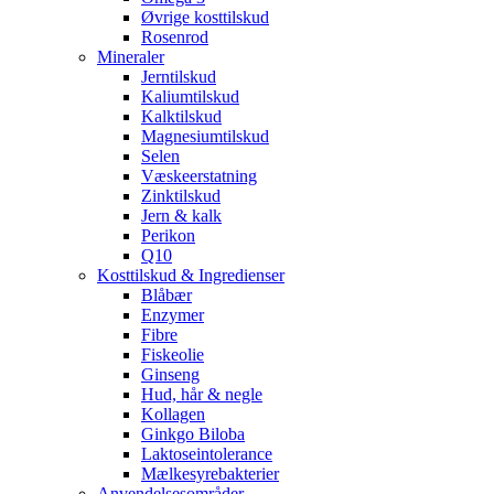
Øvrige kosttilskud
Rosenrod
Mineraler
Jerntilskud
Kaliumtilskud
Kalktilskud
Magnesiumtilskud
Selen
Væskeerstatning
Zinktilskud
Jern & kalk
Perikon
Q10
Kosttilskud & Ingredienser
Blåbær
Enzymer
Fibre
Fiskeolie
Ginseng
Hud, hår & negle
Kollagen
Ginkgo Biloba
Laktoseintolerance
Mælkesyrebakterier
Anvendelsesområder