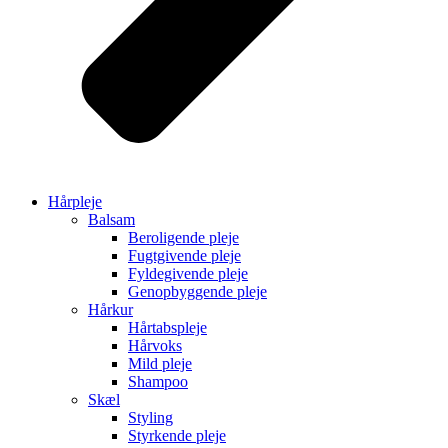
Hårpleje
Balsam
Beroligende pleje
Fugtgivende pleje
Fyldegivende pleje
Genopbyggende pleje
Hårkur
Hårtabspleje
Hårvoks
Mild pleje
Shampoo
Skæl
Styling
Styrkende pleje