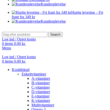
Kundeoplevelse
Hurtig levering – Fri
fragt fra 349 kr
Kundeoplevelse
Search
Log ind / Opret konto
0
items
0.00
kr.
Menu
Log ind / Opret konto
0
items
0.00
kr.
Kosttilskud
Enkeltvitaminer
A-vitaminer
B-vitaminer
C-vitaminer
D-vitaminer
E-vitaminer
K-vitaminer
Multivitaminer
Omega 3