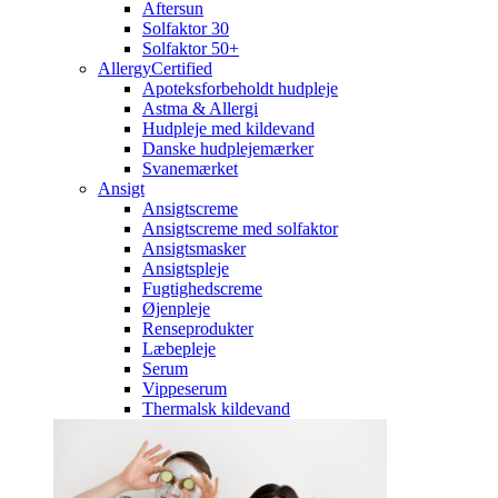
Aftersun
Solfaktor 30
Solfaktor 50+
AllergyCertified
Apoteksforbeholdt hudpleje
Astma & Allergi
Hudpleje med kildevand
Danske hudplejemærker
Svanemærket
Ansigt
Ansigtscreme
Ansigtscreme med solfaktor
Ansigtsmasker
Ansigtspleje
Fugtighedscreme
Øjenpleje
Renseprodukter
Læbepleje
Serum
Vippeserum
Thermalsk kildevand