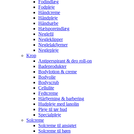
Fodindlæg
Fodpleje
Håndcreme
Håndpleje
Håndsæbe
Hælsporeindlæg
Neglefil
Negleklipper
Neglelakfjerner
Neglepleje
Krop
Antiperspirant & deo roll-on
Badeprodukter
Bodylotion & creme
Bodyolie
Bodyscrub
Cellulite
Fedtcreme
Hårfjerning & barbering
Hudpleje med lanolin
Pleje til tør hud
Specialpleje
Solcreme
Solcreme til ansigtet
Solcreme til børn