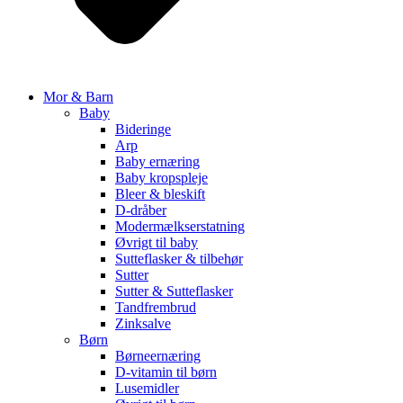
Mor & Barn
Baby
Bideringe
Arp
Baby ernæring
Baby kropspleje
Bleer & bleskift
D-dråber
Modermælkserstatning
Øvrigt til baby
Sutteflasker & tilbehør
Sutter
Sutter & Sutteflasker
Tandfrembrud
Zinksalve
Børn
Børneernæring
D-vitamin til børn
Lusemidler