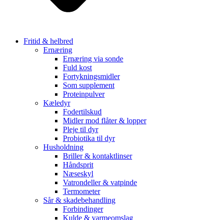
Fritid & helbred
Ernæring
Ernæring via sonde
Fuld kost
Fortykningsmidler
Som supplement
Proteinpulver
Kæledyr
Fodertilskud
Midler mod flåter & lopper
Pleje til dyr
Probiotika til dyr
Husholdning
Briller & kontaktlinser
Håndsprit
Næseskyl
Vatrondeller & vatpinde
Termometer
Sår & skadebehandling
Forbindinger
Kulde & varmeomslag