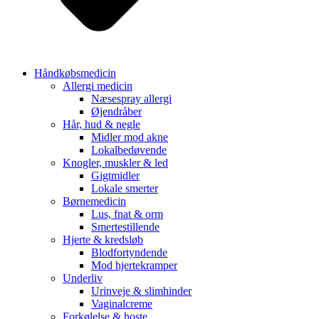
Håndkøbsmedicin
Allergi medicin
Næsespray allergi
Øjendråber
Hår, hud & negle
Midler mod akne
Lokalbedøvende
Knogler, muskler & led
Gigtmidler
Lokale smerter
Børnemedicin
Lus, fnat & orm
Smertestillende
Hjerte & kredsløb
Blodfortyndende
Mod hjertekramper
Underliv
Urinveje & slimhinder
Vaginalcreme
Forkølelse & hoste