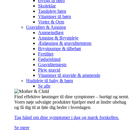
Øvrigt til børn
Skoleklar
Tandpleje børn
Vitaminer til børn
Vorter & Orm
Graviditet & Amning
Ammeindlæg
Amning & Brystpleje
Ægløsning & graviditetstests
Brystpumpe & tilbehør
Fertilitet
Fødselsbind
Graviditetstests
Pleje gravid
Vitaminer til gravide & ammende
Hudpleje til baby & børn
Se alle
Find effektive løsninger til dine symptomer – hurtigt og nemt.
Vores nøje udvalgte produkter hjælper med at lindre ubehag
og få dig til at føle dig bedre i hverdagen.
Tag hånd om dine symptomer i dag og mærk forskellen.
Se mere