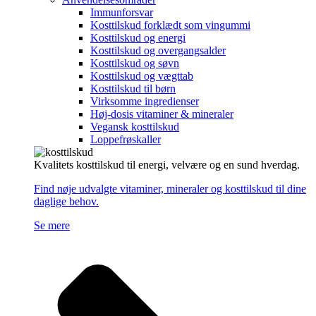
Immunforsvar
Kosttilskud forklædt som vingummi
Kosttilskud og energi
Kosttilskud og overgangsalder
Kosttilskud og søvn
Kosttilskud og vægttab
Kosttilskud til børn
Virksomme ingredienser
Høj-dosis vitaminer & mineraler
Vegansk kosttilskud
Loppefrøskaller
Kvalitets kosttilskud til energi, velvære og en sund hverdag.
Find nøje udvalgte vitaminer, mineraler og kosttilskud til dine
daglige behov.
Se mere