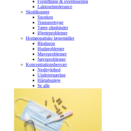
Forgiftning & overdosering
Laktoseintolerance
Skoldkopper
Snorken
Transportsyge
Tørre slimhinder
Hjerteproblemer
Homøopatiske lægemidler
Blodprop
Hudproblemer
Maveproblemer
Søvnproblemer
Koncentrationsbesvær
Nedtrykthed
Underernæring
Hårtabspleje
Se alle