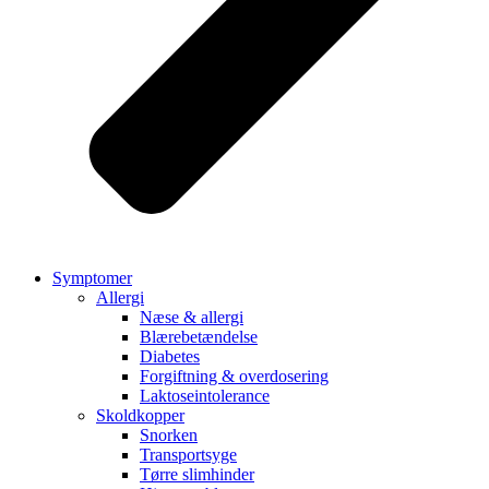
Symptomer
Allergi
Næse & allergi
Blærebetændelse
Diabetes
Forgiftning & overdosering
Laktoseintolerance
Skoldkopper
Snorken
Transportsyge
Tørre slimhinder