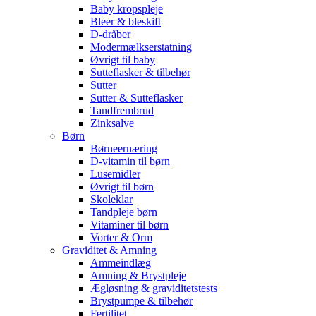
Baby kropspleje
Bleer & bleskift
D-dråber
Modermælkserstatning
Øvrigt til baby
Sutteflasker & tilbehør
Sutter
Sutter & Sutteflasker
Tandfrembrud
Zinksalve
Børn
Børneernæring
D-vitamin til børn
Lusemidler
Øvrigt til børn
Skoleklar
Tandpleje børn
Vitaminer til børn
Vorter & Orm
Graviditet & Amning
Ammeindlæg
Amning & Brystpleje
Ægløsning & graviditetstests
Brystpumpe & tilbehør
Fertilitet