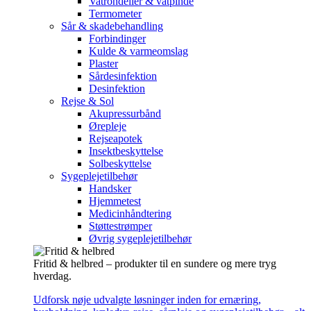
Vatrondeller & vatpinde
Termometer
Sår & skadebehandling
Forbindinger
Kulde & varmeomslag
Plaster
Sårdesinfektion
Desinfektion
Rejse & Sol
Akupressurbånd
Ørepleje
Rejseapotek
Insektbeskyttelse
Solbeskyttelse
Sygeplejetilbehør
Handsker
Hjemmetest
Medicinhåndtering
Støttestrømper
Øvrig sygeplejetilbehør
Fritid & helbred – produkter til en sundere og mere tryg
hverdag.
Udforsk nøje udvalgte løsninger inden for ernæring,