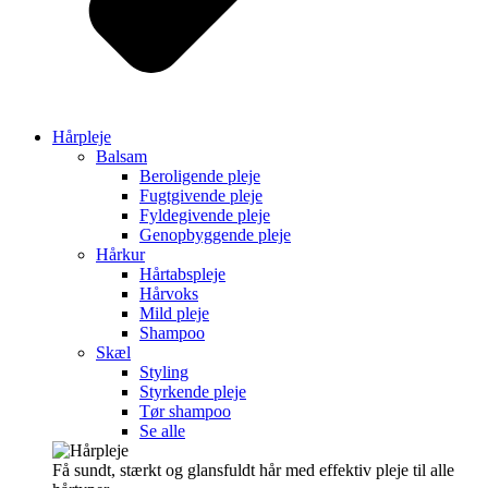
Hårpleje
Balsam
Beroligende pleje
Fugtgivende pleje
Fyldegivende pleje
Genopbyggende pleje
Hårkur
Hårtabspleje
Hårvoks
Mild pleje
Shampoo
Skæl
Styling
Styrkende pleje
Tør shampoo
Se alle
Få sundt, stærkt og glansfuldt hår med effektiv pleje til alle