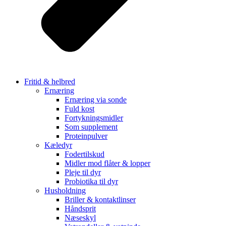
Fritid & helbred
Ernæring
Ernæring via sonde
Fuld kost
Fortykningsmidler
Som supplement
Proteinpulver
Kæledyr
Fodertilskud
Midler mod flåter & lopper
Pleje til dyr
Probiotika til dyr
Husholdning
Briller & kontaktlinser
Håndsprit
Næseskyl