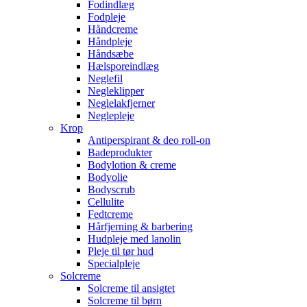
Fodindlæg
Fodpleje
Håndcreme
Håndpleje
Håndsæbe
Hælsporeindlæg
Neglefil
Negleklipper
Neglelakfjerner
Neglepleje
Krop
Antiperspirant & deo roll-on
Badeprodukter
Bodylotion & creme
Bodyolie
Bodyscrub
Cellulite
Fedtcreme
Hårfjerning & barbering
Hudpleje med lanolin
Pleje til tør hud
Specialpleje
Solcreme
Solcreme til ansigtet
Solcreme til børn