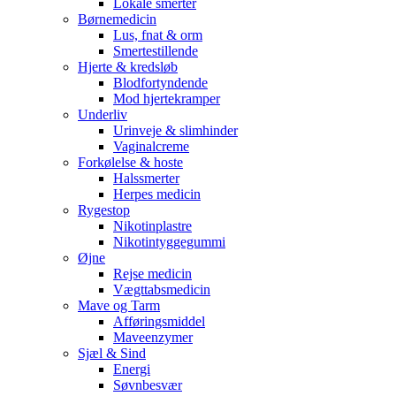
Lokale smerter
Børnemedicin
Lus, fnat & orm
Smertestillende
Hjerte & kredsløb
Blodfortyndende
Mod hjertekramper
Underliv
Urinveje & slimhinder
Vaginalcreme
Forkølelse & hoste
Halssmerter
Herpes medicin
Rygestop
Nikotinplastre
Nikotintyggegummi
Øjne
Rejse medicin
Vægttabsmedicin
Mave og Tarm
Afføringsmiddel
Maveenzymer
Sjæl & Sind
Energi
Søvnbesvær