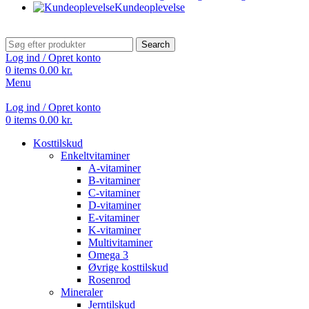
Kundeoplevelse
Search
Log ind / Opret konto
0
items
0.00
kr.
Menu
Log ind / Opret konto
0
items
0.00
kr.
Kosttilskud
Enkeltvitaminer
A-vitaminer
B-vitaminer
C-vitaminer
D-vitaminer
E-vitaminer
K-vitaminer
Multivitaminer
Omega 3
Øvrige kosttilskud
Rosenrod
Mineraler
Jerntilskud