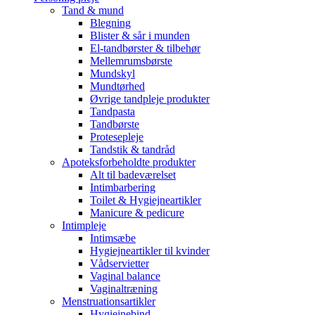
Tand & mund
Blegning
Blister & sår i munden
El-tandbørster & tilbehør
Mellemrumsbørste
Mundskyl
Mundtørhed
Øvrige tandpleje produkter
Tandpasta
Tandbørste
Protesepleje
Tandstik & tandråd
Apoteksforbeholdte produkter
Alt til badeværelset
Intimbarbering
Toilet & Hygiejneartikler
Manicure & pedicure
Intimpleje
Intimsæbe
Hygiejneartikler til kvinder
Vådservietter
Vaginal balance
Vaginaltræning
Menstruationsartikler
Hygiejnebind