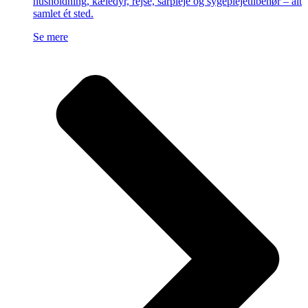
husholdning, kæledyr, rejse, sårpleje og sygeplejetilbehør – alt
samlet ét sted.
Se mere