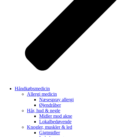
Håndkøbsmedicin
Allergi medicin
Næsespray allergi
Øjendråber
Hår, hud & negle
Midler mod akne
Lokalbedøvende
Knogler, muskler & led
Gigtmidler