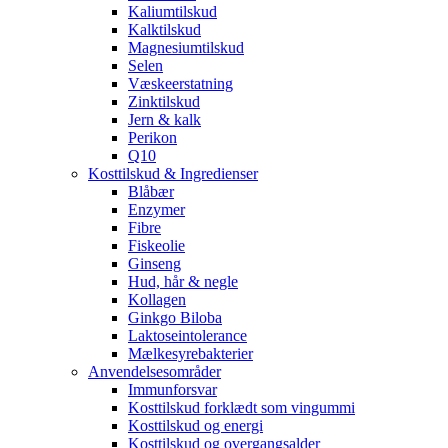
Kaliumtilskud
Kalktilskud
Magnesiumtilskud
Selen
Væskeerstatning
Zinktilskud
Jern & kalk
Perikon
Q10
Kosttilskud & Ingredienser
Blåbær
Enzymer
Fibre
Fiskeolie
Ginseng
Hud, hår & negle
Kollagen
Ginkgo Biloba
Laktoseintolerance
Mælkesyrebakterier
Anvendelsesområder
Immunforsvar
Kosttilskud forklædt som vingummi
Kosttilskud og energi
Kosttilskud og overgangsalder