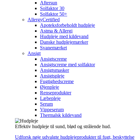
Aftersun
Solfaktor 30
Solfaktor 50+
AllergyCertified
Apoteksforbeholdt hudpleje
Astma & Allergi
Hudpleje med kildevand
Danske hudplejemærker
Svanemærket
Ansigt
Ansigtscreme
Ansigtscreme med solfaktor
Ansigtsmasker
Ansigtspleje
Fugtighedscreme
Øjenpleje
Renseprodukter
Læbepleje
Serum
Vippeserum
Thermalsk kildevand
Effektiv hudpleje til sund, blød og strålende hud.
Udforsk nøje udvalgte hudplejeprodukter til fugt, beskyttelse