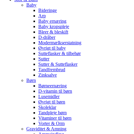
Baby
Bideringe
Arp
Baby ernæring
Baby kropspleje
Bleer & bleskift
D-dråber
Modermælkserstatning
Øvrigt til baby
Sutteflasker & tilbehør
Sutter
Sutter & Sutteflasker
Tandfrembrud
Zinksalve
Børn
Børneernæring
D-vitamin til børn
Lusemidler
Øvrigt til børn
Skoleklar
Tandpleje børn
Vitaminer til børn
Vorter & Orm
Graviditet & Amning