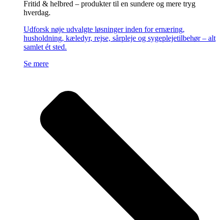
Fritid & helbred – produkter til en sundere og mere tryg
hverdag.
Udforsk nøje udvalgte løsninger inden for ernæring,
husholdning, kæledyr, rejse, sårpleje og sygeplejetilbehør – alt
samlet ét sted.
Se mere