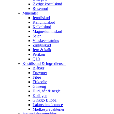
Øvrige kosttilskud
Rosenrod
Mineraler
Jerntilskud
Kaliumtilskud
Kalktilskud
Magnesiumtilskud
Selen
Væskeerstatning
Zinktilskud
Jern & kalk
Perikon
Q10
Kosttilskud & Ingredienser
Blåbær
Enzymer
Fibre
Fiskeolie
Ginseng
Hud, hår & negle
Kollagen
Ginkgo Biloba
Laktoseintolerance
Mælkesyrebakterier
Anvendelsesområder