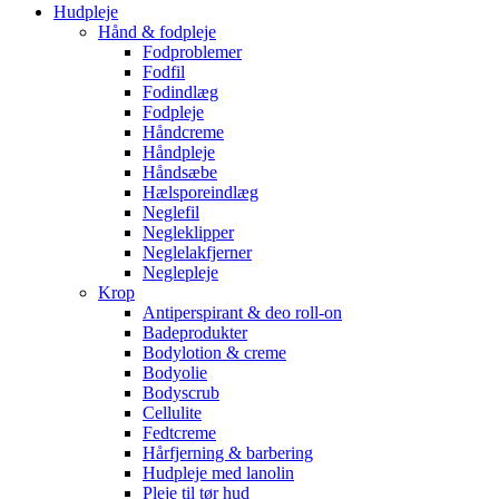
Hudpleje
Hånd & fodpleje
Fodproblemer
Fodfil
Fodindlæg
Fodpleje
Håndcreme
Håndpleje
Håndsæbe
Hælsporeindlæg
Neglefil
Negleklipper
Neglelakfjerner
Neglepleje
Krop
Antiperspirant & deo roll-on
Badeprodukter
Bodylotion & creme
Bodyolie
Bodyscrub
Cellulite
Fedtcreme
Hårfjerning & barbering
Hudpleje med lanolin
Pleje til tør hud