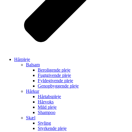
Hårpleje
Balsam
Beroligende pleje
Fugtgivende pleje
Fyldegivende pleje
Genopbyggende pleje
Hårkur
Hårtabspleje
Hårvoks
Mild pleje
Shampoo
Skæl
Styling
Styrkende pleje