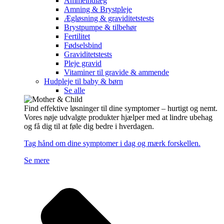
Ammeindlæg
Amning & Brystpleje
Ægløsning & graviditetstests
Brystpumpe & tilbehør
Fertilitet
Fødselsbind
Graviditetstests
Pleje gravid
Vitaminer til gravide & ammende
Hudpleje til baby & børn
Se alle
Find effektive løsninger til dine symptomer – hurtigt og nemt.
Vores nøje udvalgte produkter hjælper med at lindre ubehag
og få dig til at føle dig bedre i hverdagen.
Tag hånd om dine symptomer i dag og mærk forskellen.
Se mere