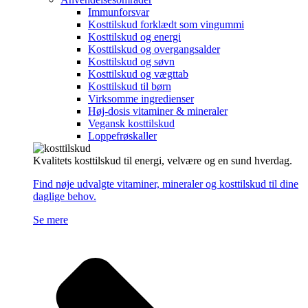
Immunforsvar
Kosttilskud forklædt som vingummi
Kosttilskud og energi
Kosttilskud og overgangsalder
Kosttilskud og søvn
Kosttilskud og vægttab
Kosttilskud til børn
Virksomme ingredienser
Høj-dosis vitaminer & mineraler
Vegansk kosttilskud
Loppefrøskaller
Kvalitets kosttilskud til energi, velvære og en sund hverdag.
Find nøje udvalgte vitaminer, mineraler og kosttilskud til dine
daglige behov.
Se mere