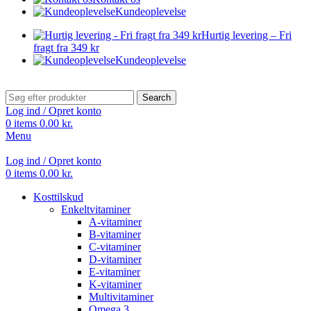
Kundeoplevelse
Hurtig levering – Fri
fragt fra 349 kr
Kundeoplevelse
Search
Log ind / Opret konto
0
items
0.00
kr.
Menu
Log ind / Opret konto
0
items
0.00
kr.
Kosttilskud
Enkeltvitaminer
A-vitaminer
B-vitaminer
C-vitaminer
D-vitaminer
E-vitaminer
K-vitaminer
Multivitaminer
Omega 3