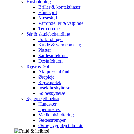
Husholdning
Briller & kontaktlinser
Håndsprit
Næseskyl
Vatrondeller & vatpinde
Termometer
Sår & skadebehandling
Forbindinger
Kulde & varmeomslag
Plaster
Sårdesinfektion
Desinfektion
Rejse & Sol
Akupressurbånd
Ørepleje
Rejseapotek
Insektbeskyttelse
Solbeskyttelse
Sygeplejetilbehør
Handsker
Hjemmetest
Medicinhåndtering
Støttestrømper
Øvrig sygeplejetilbehør