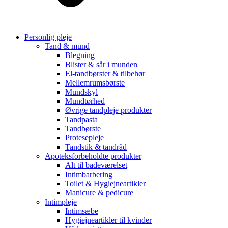
Personlig pleje
Tand & mund
Blegning
Blister & sår i munden
El-tandbørster & tilbehør
Mellemrumsbørste
Mundskyl
Mundtørhed
Øvrige tandpleje produkter
Tandpasta
Tandbørste
Protesepleje
Tandstik & tandråd
Apoteksforbeholdte produkter
Alt til badeværelset
Intimbarbering
Toilet & Hygiejneartikler
Manicure & pedicure
Intimpleje
Intimsæbe
Hygiejneartikler til kvinder