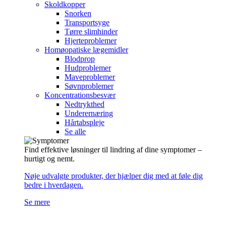
Skoldkopper
Snorken
Transportsyge
Tørre slimhinder
Hjerteproblemer
Homøopatiske lægemidler
Blodprop
Hudproblemer
Maveproblemer
Søvnproblemer
Koncentrationsbesvær
Nedtrykthed
Underernæring
Hårtabspleje
Se alle
Find effektive løsninger til lindring af dine symptomer –
hurtigt og nemt.
Nøje udvalgte produkter, der hjælper dig med at føle dig
bedre i hverdagen.
Se mere