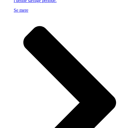
i denne særlige periode.
Se mere