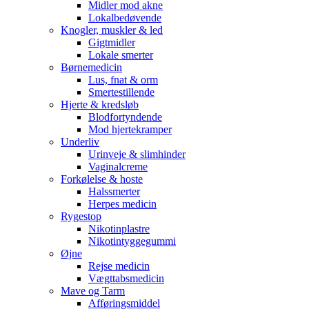
Midler mod akne
Lokalbedøvende
Knogler, muskler & led
Gigtmidler
Lokale smerter
Børnemedicin
Lus, fnat & orm
Smertestillende
Hjerte & kredsløb
Blodfortyndende
Mod hjertekramper
Underliv
Urinveje & slimhinder
Vaginalcreme
Forkølelse & hoste
Halssmerter
Herpes medicin
Rygestop
Nikotinplastre
Nikotintyggegummi
Øjne
Rejse medicin
Vægttabsmedicin
Mave og Tarm
Afføringsmiddel