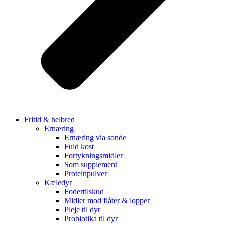
Fritid & helbred
Ernæring
Ernæring via sonde
Fuld kost
Fortykningsmidler
Som supplement
Proteinpulver
Kæledyr
Fodertilskud
Midler mod flåter & lopper
Pleje til dyr
Probiotika til dyr