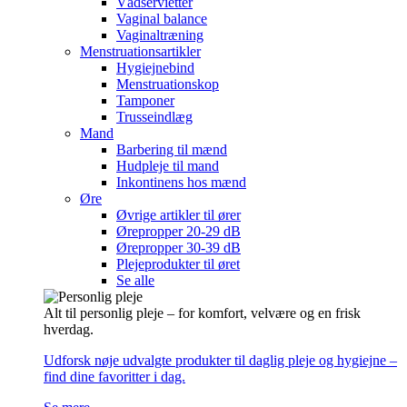
Vådservietter
Vaginal balance
Vaginaltræning
Menstruationsartikler
Hygiejnebind
Menstruationskop
Tamponer
Trusseindlæg
Mand
Barbering til mænd
Hudpleje til mand
Inkontinens hos mænd
Øre
Øvrige artikler til ører
Ørepropper 20-29 dB
Ørepropper 30-39 dB
Plejeprodukter til øret
Se alle
Alt til personlig pleje – for komfort, velvære og en frisk
hverdag.
Udforsk nøje udvalgte produkter til daglig pleje og hygiejne –
find dine favoritter i dag.