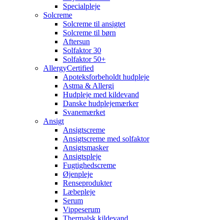
Specialpleje
Solcreme
Solcreme til ansigtet
Solcreme til børn
Aftersun
Solfaktor 30
Solfaktor 50+
AllergyCertified
Apoteksforbeholdt hudpleje
Astma & Allergi
Hudpleje med kildevand
Danske hudplejemærker
Svanemærket
Ansigt
Ansigtscreme
Ansigtscreme med solfaktor
Ansigtsmasker
Ansigtspleje
Fugtighedscreme
Øjenpleje
Renseprodukter
Læbepleje
Serum
Vippeserum
Thermalsk kildevand