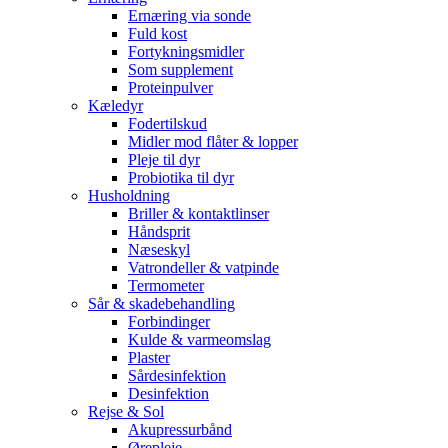
Ernæring via sonde
Fuld kost
Fortykningsmidler
Som supplement
Proteinpulver
Kæledyr
Fodertilskud
Midler mod flåter & lopper
Pleje til dyr
Probiotika til dyr
Husholdning
Briller & kontaktlinser
Håndsprit
Næseskyl
Vatrondeller & vatpinde
Termometer
Sår & skadebehandling
Forbindinger
Kulde & varmeomslag
Plaster
Sårdesinfektion
Desinfektion
Rejse & Sol
Akupressurbånd
Ørepleje