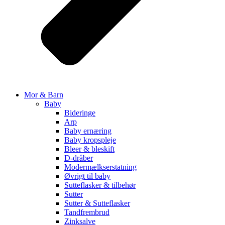
Mor & Barn
Baby
Bideringe
Arp
Baby ernæring
Baby kropspleje
Bleer & bleskift
D-dråber
Modermælkserstatning
Øvrigt til baby
Sutteflasker & tilbehør
Sutter
Sutter & Sutteflasker
Tandfrembrud
Zinksalve