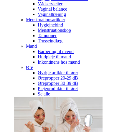
Vådservietter
Vaginal balance
Vaginaltræning
Menstruationsartikler
Hygiejnebind
Menstruationskop
Tamponer
Trusseindlæg
Mand
Barbering til mænd
Hudpleje til mand
Inkontinens hos mænd
Øre
Øvrige artikler til ører
Ørepropper 20-29 dB
Ørepropper 30-39 dB
Plejeprodukter til øret
Se alle