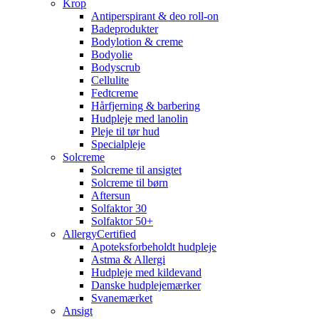
Krop
Antiperspirant & deo roll-on
Badeprodukter
Bodylotion & creme
Bodyolie
Bodyscrub
Cellulite
Fedtcreme
Hårfjerning & barbering
Hudpleje med lanolin
Pleje til tør hud
Specialpleje
Solcreme
Solcreme til ansigtet
Solcreme til børn
Aftersun
Solfaktor 30
Solfaktor 50+
AllergyCertified
Apoteksforbeholdt hudpleje
Astma & Allergi
Hudpleje med kildevand
Danske hudplejemærker
Svanemærket
Ansigt