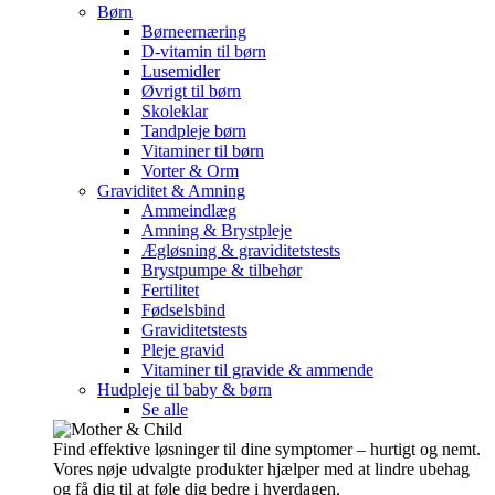
Børn
Børneernæring
D-vitamin til børn
Lusemidler
Øvrigt til børn
Skoleklar
Tandpleje børn
Vitaminer til børn
Vorter & Orm
Graviditet & Amning
Ammeindlæg
Amning & Brystpleje
Ægløsning & graviditetstests
Brystpumpe & tilbehør
Fertilitet
Fødselsbind
Graviditetstests
Pleje gravid
Vitaminer til gravide & ammende
Hudpleje til baby & børn
Se alle
Find effektive løsninger til dine symptomer – hurtigt og nemt.
Vores nøje udvalgte produkter hjælper med at lindre ubehag
og få dig til at føle dig bedre i hverdagen.