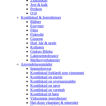
Zinktilskud
Jern & kalk
Perikon
Q10
Kosttilskud & Ingredienser
Blåbær
Enzymer
Fibre
Fiskeolie
Ginseng
Hud, hår & negle
Kollagen
Ginkgo Biloba
Laktoseintolerance
Mælkesyrebakterier
Anvendelsesområder
Immunforsvar
Kosttilskud forklædt som vingummi
Kosttilskud og energi
Kosttilskud og overgangsalder
Kosttilskud og søvn
Kosttilskud og vægttab
Kosttilskud til børn
Virksomme ingredienser
Høj-dosis vitaminer & mineraler