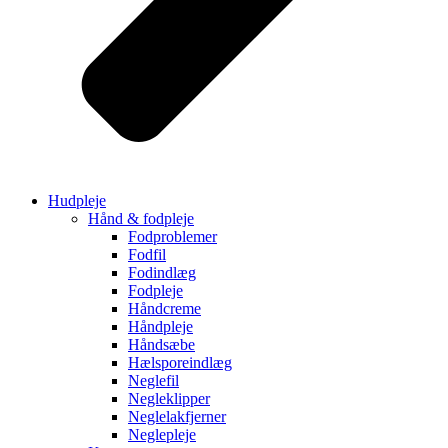
Hudpleje
Hånd & fodpleje
Fodproblemer
Fodfil
Fodindlæg
Fodpleje
Håndcreme
Håndpleje
Håndsæbe
Hælsporeindlæg
Neglefil
Negleklipper
Neglelakfjerner
Neglepleje