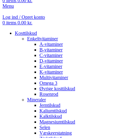
0
items
0.00
kr.
Menu
Log ind / Opret konto
0
items
0.00
kr.
Kosttilskud
Enkeltvitaminer
A-vitaminer
B-vitaminer
C-vitaminer
D-vitaminer
E-vitaminer
K-vitaminer
Multivitaminer
Omega 3
Øvrige kosttilskud
Rosenrod
Mineraler
Jerntilskud
Kaliumtilskud
Kalktilskud
Magnesiumtilskud
Selen
Væskeerstatning