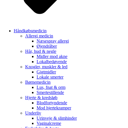
Håndkøbsmedicin
Allergi medicin
Næsespray allergi
Øjendråber
Hår, hud & negle
Midler mod akne
Lokalbedøvende
Knogler, muskler & led
Gigtmidler
Lokale smerter
Børnemedicin
Lus, fnat & orm
Smertestillende
Hjerte & kredsløb
Blodfortyndende
Mod hjertekramper
Underliv
Urinveje & slimhinder
Vaginalcreme