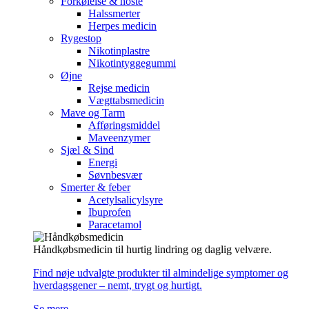
Forkølelse & hoste
Halssmerter
Herpes medicin
Rygestop
Nikotinplastre
Nikotintyggegummi
Øjne
Rejse medicin
Vægttabsmedicin
Mave og Tarm
Afføringsmiddel
Maveenzymer
Sjæl & Sind
Energi
Søvnbesvær
Smerter & feber
Acetylsalicylsyre
Ibuprofen
Paracetamol
Håndkøbsmedicin til hurtig lindring og daglig velvære.
Find nøje udvalgte produkter til almindelige symptomer og
hverdagsgener – nemt, trygt og hurtigt.
Se mere