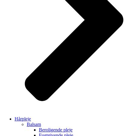
Hårpleje
Balsam
Beroligende pleje
Fugtgivende pleje