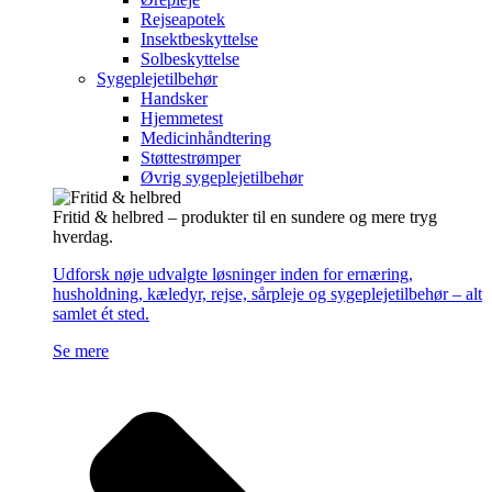
Rejseapotek
Insektbeskyttelse
Solbeskyttelse
Sygeplejetilbehør
Handsker
Hjemmetest
Medicinhåndtering
Støttestrømper
Øvrig sygeplejetilbehør
Fritid & helbred – produkter til en sundere og mere tryg
hverdag.
Udforsk nøje udvalgte løsninger inden for ernæring,
husholdning, kæledyr, rejse, sårpleje og sygeplejetilbehør – alt
samlet ét sted.
Se mere