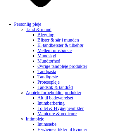
Personlig pleje
Tand & mund
Blegning
Blister & sår i munden
El-tandbørster & tilbehør
Mellemrumsbørste
Mundskyl
Mundtørhed
Øvrige tandpleje produkter
Tandpasta
Tandbørste
Protesepleje
Tandstik & tandråd
Apoteksforbeholdte produkter
Alt til badeværelset
Intimbarbering
Toilet & Hygiejneartikler
Manicure & pedicure
Intimpleje
Intimsæbe
Hygiejneartikler til kvinder