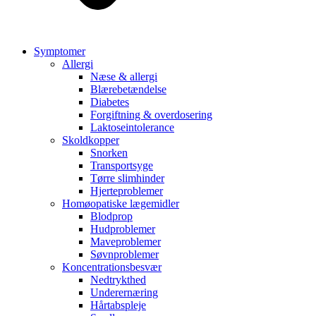
Symptomer
Allergi
Næse & allergi
Blærebetændelse
Diabetes
Forgiftning & overdosering
Laktoseintolerance
Skoldkopper
Snorken
Transportsyge
Tørre slimhinder
Hjerteproblemer
Homøopatiske lægemidler
Blodprop
Hudproblemer
Maveproblemer
Søvnproblemer
Koncentrationsbesvær
Nedtrykthed
Underernæring
Hårtabspleje