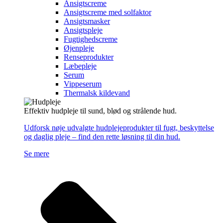
Ansigtscreme
Ansigtscreme med solfaktor
Ansigtsmasker
Ansigtspleje
Fugtighedscreme
Øjenpleje
Renseprodukter
Læbepleje
Serum
Vippeserum
Thermalsk kildevand
Effektiv hudpleje til sund, blød og strålende hud.
Udforsk nøje udvalgte hudplejeprodukter til fugt, beskyttelse
og daglig pleje – find den rette løsning til din hud.
Se mere