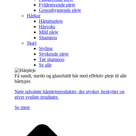
Fyldegivende pleje
Genopbyggende pleje
Hårkur
Hårtabspleje
Hårvoks
Mild pleje
Shampoo
Skæl
Styling
Styrkende pleje
Tør shampoo
Se alle
Få sundt, stærkt og glansfuldt hår med effektiv pleje til alle
hårtyper.
Nøje udvalgte hårplejeprodukter, der styrker, beskytter og
giver synlige resultater.
Se mere