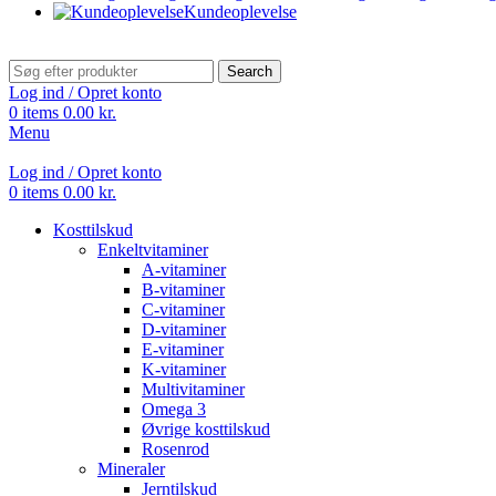
Kundeoplevelse
Search
Log ind / Opret konto
0
items
0.00
kr.
Menu
Log ind / Opret konto
0
items
0.00
kr.
Kosttilskud
Enkeltvitaminer
A-vitaminer
B-vitaminer
C-vitaminer
D-vitaminer
E-vitaminer
K-vitaminer
Multivitaminer
Omega 3
Øvrige kosttilskud
Rosenrod
Mineraler
Jerntilskud