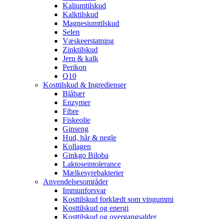
Kaliumtilskud
Kalktilskud
Magnesiumtilskud
Selen
Væskeerstatning
Zinktilskud
Jern & kalk
Perikon
Q10
Kosttilskud & Ingredienser
Blåbær
Enzymer
Fibre
Fiskeolie
Ginseng
Hud, hår & negle
Kollagen
Ginkgo Biloba
Laktoseintolerance
Mælkesyrebakterier
Anvendelsesområder
Immunforsvar
Kosttilskud forklædt som vingummi
Kosttilskud og energi
Kosttilskud og overgangsalder