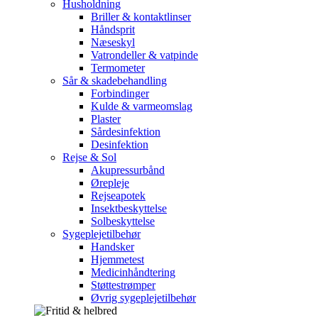
Husholdning
Briller & kontaktlinser
Håndsprit
Næseskyl
Vatrondeller & vatpinde
Termometer
Sår & skadebehandling
Forbindinger
Kulde & varmeomslag
Plaster
Sårdesinfektion
Desinfektion
Rejse & Sol
Akupressurbånd
Ørepleje
Rejseapotek
Insektbeskyttelse
Solbeskyttelse
Sygeplejetilbehør
Handsker
Hjemmetest
Medicinhåndtering
Støttestrømper
Øvrig sygeplejetilbehør