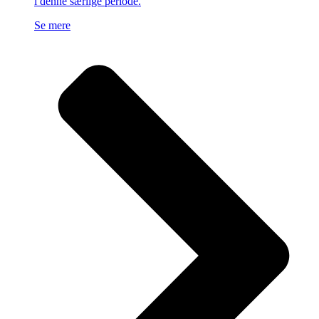
i denne særlige periode.
Se mere