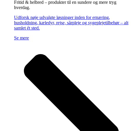
Fritid & helbred – produkter til en sundere og mere tryg
hverdag.
Udforsk nøje udvalgte løsninger inden for ernæring,
husholdning, kæledyr, rejse, sårpleje og sygeplejetilbehør – alt
samlet ét sted.
Se mere