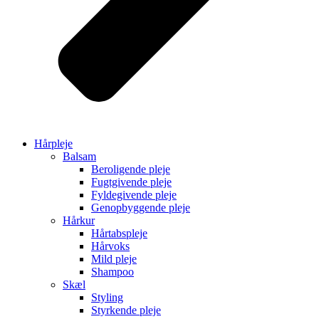
Hårpleje
Balsam
Beroligende pleje
Fugtgivende pleje
Fyldegivende pleje
Genopbyggende pleje
Hårkur
Hårtabspleje
Hårvoks
Mild pleje
Shampoo
Skæl
Styling
Styrkende pleje