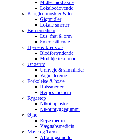
Midler mod akne
Lokalbedøvende
Knogler, muskler & led
Gigtmidler
Lokale smerter
Børnemedicin
Lus, fnat & orm
Smertestillende
Hjerte & kredsløb
Blodfortyndende
Mod hjertekramper
Underliv
Urinveje & slimhinder
Vaginalcreme
Forkølelse & hoste
Halssmerter
Herpes medicin
Rygestop
Nikotinplastre
Nikotintyggegummi
Øjne
Rejse medicin
Vægttabsmedicin
Mave og Tarm
Afføringsmiddel