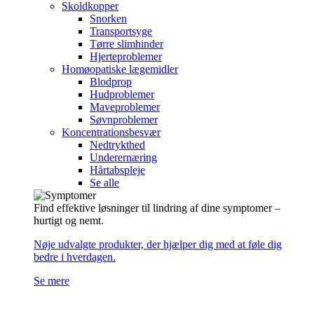
Skoldkopper
Snorken
Transportsyge
Tørre slimhinder
Hjerteproblemer
Homøopatiske lægemidler
Blodprop
Hudproblemer
Maveproblemer
Søvnproblemer
Koncentrationsbesvær
Nedtrykthed
Underernæring
Hårtabspleje
Se alle
Find effektive løsninger til lindring af dine symptomer –
hurtigt og nemt.
Nøje udvalgte produkter, der hjælper dig med at føle dig
bedre i hverdagen.
Se mere