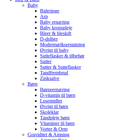
Baby
Bideringe
Arp
Baby ernæring
Baby kropspleje
Bleer & bleskift
D-dråber
Modermælkserstatning
Øvrigt til baby
Sutteflasker & tilbehør
Sutter
Sutter & Sutteflasker
Tandfrembrud
Zinksalve
Børn
Børneernæring
D-vitamin til børn
Lusemidler
Øvrigt til børn
Skoleklar
Tandpleje børn
Vitaminer til børn
Vorter & Orm
Graviditet & Amning