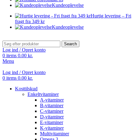
Kundeoplevelse
Hurtig levering – Fri
fragt fra 349 kr
Kundeoplevelse
Search
Log ind / Opret konto
0
items
0.00
kr.
Menu
Log ind / Opret konto
0
items
0.00
kr.
Kosttilskud
Enkeltvitaminer
A-vitaminer
B-vitaminer
C-vitaminer
D-vitaminer
E-vitaminer
K-vitaminer
Multivitaminer
Omega 3