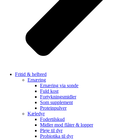
Fritid & helbred
Ernæring
Ernæring via sonde
Fuld kost
Fortykningsmidler
Som supplement
Proteinpulver
Kæledyr
Fodertilskud
Midler mod flåter & lopper
Pleje til dyr
Probiotika til dyr