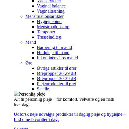
Vådservietter
Vaginal balance
Vaginaltræning
Menstruationsartikler
Hygiejnebind
Menstruationskop
Tamponer
Trusseindlæg
Mand
Barbering til mænd
Hudpleje til mand
Inkontinens hos mænd
Øre
Øvrige artikler til ører
Ørepropper 20-29 dB
Ørepropper 30-39 dB
Plejeprodukter til øret
Se alle
Alt til personlig pleje – for komfort, velvære og en frisk
hverdag.
Udforsk nøje udvalgte produkter til daglig pleje og hygiejne –
find dine favoritter i dag.