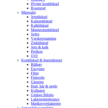
Øvrige kosttilskud
Rosenrod
Mineraler
Jerntilskud
Kaliumtilskud
Kalktilskud
Magnesiumtilskud
Selen
Væskeerstatning
Zinktilskud
Jern & kalk
Perikon
Q10
Kosttilskud & Ingredienser
Blåbær
Enzymer
Fibre
Fiskeolie
Ginseng
Hud, hår & negle
Kollagen
Ginkgo Biloba
Laktoseintolerance
Mælkesyrebakterier
Anvendelsesområder