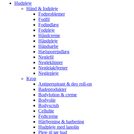
Hudpleje
Hånd & fodpleje
Fodproblemer
Fodfil
Fodindlæg
Fodpleje
Håndcreme
Håndpleje
Håndsæbe
Hælsporeindlæg
Neglefil
Negleklipper
Neglelakfjerner
Neglepleje
Krop
Antiperspirant & deo roll-on
Badeprodukter
Bodylotion & creme
Bodyolie
Bodyscrub
Cellulite
Fedtcreme
Hårfjerning & barbering
Hudpleje med lanolin
Pleje til tør hud