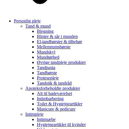
Personlig pleje
Tand & mund
Blegning
Blister & sår i munden
El-tandbørster & tilbehør
Mellemrumsbørste
Mundskyl
Mundtørhed
Øvrige tandpleje produkter
Tandpasta
Tandbørste
Protesepleje
Tandstik & tandråd
Apoteksforbeholdte produkter
Alt til badeværelset
Intimbarbering
Toilet & Hygiejneartikler
Manicure & pedicure
Intimpleje
Intimsæbe
Hygiejneartikler til kvinder