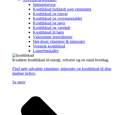
Immunforsvar
Kosttilskud forklædt som vingummi
Kosttilskud og energi
Kosttilskud og overgangsalder
Kosttilskud og søvn
Kosttilskud og vægttab
Kosttilskud til børn
Virksomme ingredienser
Høj-dosis vitaminer & mineraler
Vegansk kosttilskud
Loppefrøskaller
Kvalitets kosttilskud til energi, velvære og en sund hverdag.
Find nøje udvalgte vitaminer, mineraler og kosttilskud til dine
daglige behov.
Se mere