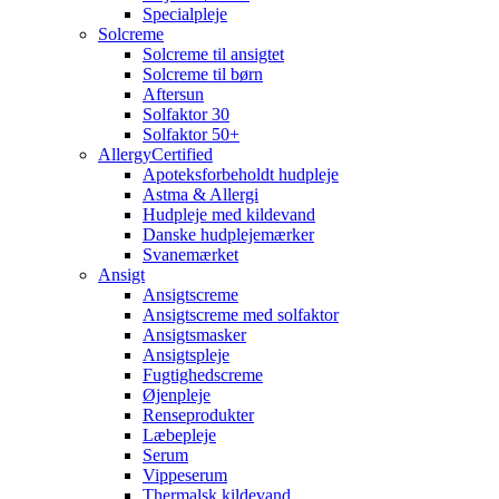
Specialpleje
Solcreme
Solcreme til ansigtet
Solcreme til børn
Aftersun
Solfaktor 30
Solfaktor 50+
AllergyCertified
Apoteksforbeholdt hudpleje
Astma & Allergi
Hudpleje med kildevand
Danske hudplejemærker
Svanemærket
Ansigt
Ansigtscreme
Ansigtscreme med solfaktor
Ansigtsmasker
Ansigtspleje
Fugtighedscreme
Øjenpleje
Renseprodukter
Læbepleje
Serum
Vippeserum
Thermalsk kildevand