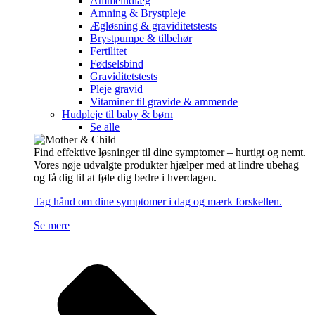
Ammeindlæg
Amning & Brystpleje
Ægløsning & graviditetstests
Brystpumpe & tilbehør
Fertilitet
Fødselsbind
Graviditetstests
Pleje gravid
Vitaminer til gravide & ammende
Hudpleje til baby & børn
Se alle
Find effektive løsninger til dine symptomer – hurtigt og nemt.
Vores nøje udvalgte produkter hjælper med at lindre ubehag
og få dig til at føle dig bedre i hverdagen.
Tag hånd om dine symptomer i dag og mærk forskellen.
Se mere