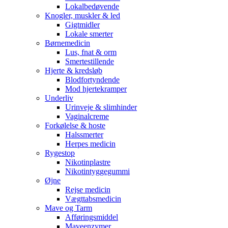
Lokalbedøvende
Knogler, muskler & led
Gigtmidler
Lokale smerter
Børnemedicin
Lus, fnat & orm
Smertestillende
Hjerte & kredsløb
Blodfortyndende
Mod hjertekramper
Underliv
Urinveje & slimhinder
Vaginalcreme
Forkølelse & hoste
Halssmerter
Herpes medicin
Rygestop
Nikotinplastre
Nikotintyggegummi
Øjne
Rejse medicin
Vægttabsmedicin
Mave og Tarm
Afføringsmiddel
Maveenzymer