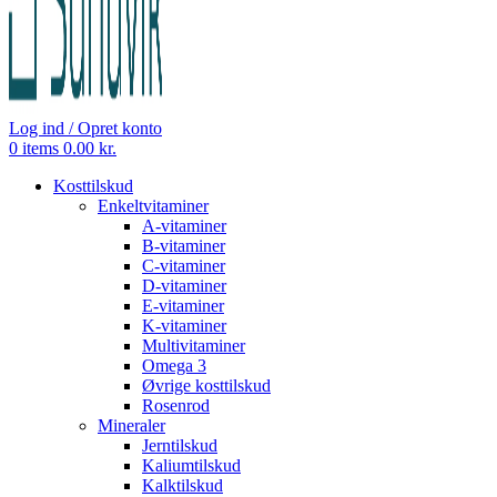
Log ind / Opret konto
0
items
0.00
kr.
Kosttilskud
Enkeltvitaminer
A-vitaminer
B-vitaminer
C-vitaminer
D-vitaminer
E-vitaminer
K-vitaminer
Multivitaminer
Omega 3
Øvrige kosttilskud
Rosenrod
Mineraler
Jerntilskud
Kaliumtilskud
Kalktilskud