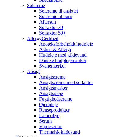
Solcreme
Solcreme til ansigtet
Solcreme til børn
Aftersun
Solfaktor 30
Solfaktor 50+
AllergyCertified
Apoteksforbeholdt hudpleje
Astma & Allergi
Hudpleje med kildevand
Danske hudplejemærker
Svanemærket
Ansigt
Ansigtscreme
Ansigtscreme med solfaktor
Ansigtsmasker
Ansigtspleje
Fugtighedscreme
Øjenpleje
Renseprodukter
Læbepleje
Serum
Vippeserum
Thermalsk kildevand