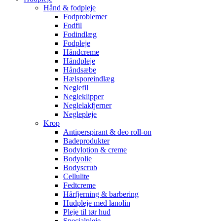
Hånd & fodpleje
Fodproblemer
Fodfil
Fodindlæg
Fodpleje
Håndcreme
Håndpleje
Håndsæbe
Hælsporeindlæg
Neglefil
Negleklipper
Neglelakfjerner
Neglepleje
Krop
Antiperspirant & deo roll-on
Badeprodukter
Bodylotion & creme
Bodyolie
Bodyscrub
Cellulite
Fedtcreme
Hårfjerning & barbering
Hudpleje med lanolin
Pleje til tør hud
Specialpleje