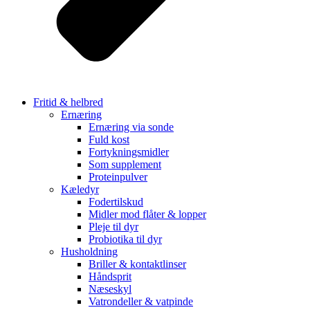
Fritid & helbred
Ernæring
Ernæring via sonde
Fuld kost
Fortykningsmidler
Som supplement
Proteinpulver
Kæledyr
Fodertilskud
Midler mod flåter & lopper
Pleje til dyr
Probiotika til dyr
Husholdning
Briller & kontaktlinser
Håndsprit
Næseskyl
Vatrondeller & vatpinde