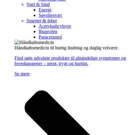
Sjæl & Sind
Energi
Søvnbesvær
Smerter & feber
Acetylsalicylsyre
Ibuprofen
Paracetamol
Håndkøbsmedicin til hurtig lindring og daglig velvære.
Find nøje udvalgte produkter til almindelige symptomer og
hverdagsgener – nemt, trygt og hurtigt.
Se mere