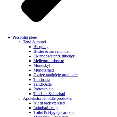
Personlig pleje
Tand & mund
Blegning
Blister & sår i munden
El-tandbørster & tilbehør
Mellemrumsbørste
Mundskyl
Mundtørhed
Øvrige tandpleje produkter
Tandpasta
Tandbørste
Protesepleje
Tandstik & tandråd
Apoteksforbeholdte produkter
Alt til badeværelset
Intimbarbering
Toilet & Hygiejneartikler