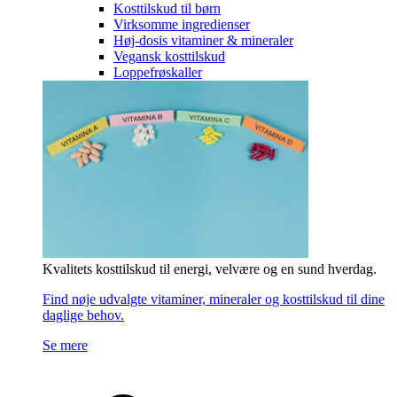
Kosttilskud til børn
Virksomme ingredienser
Høj-dosis vitaminer & mineraler
Vegansk kosttilskud
Loppefrøskaller
Kvalitets kosttilskud til energi, velvære og en sund hverdag.
Find nøje udvalgte vitaminer, mineraler og kosttilskud til dine
daglige behov.
Se mere