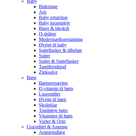
Baby
Bideringe
Arp
Baby ernæring
Baby kropspleje
Bleer & bleskift
D-dråber
Modermælkserstatning
Øvrigt til baby
Sutteflasker & tilbehør
Sutter
Sutter & Sutteflasker
Tandfrembrud
Zinksalve
Børn
Børneernæring
D-vitamin til børn
Lusemidler
Øvrigt til børn
Skoleklar
Tandpleje børn
Vitaminer til børn
Vorter & Orm
Graviditet & Amning
Ammeindlæg