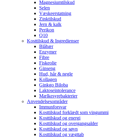
Magnesiumtilskud
Selen
Væskeerstatning
Zinktilskud
Jern & kalk
Perikon
Q10
Kosttilskud & Ingredienser
Blåbær
Enzymer
Fibre
Fiskeolie
Ginseng
Hud, hår & negle
Kollagen
Ginkgo Biloba
Laktoseintolerance
Mælkesyrebakterier
Anvendelsesområder
Immunforsvar
Kosttilskud forklædt som vingummi
Kosttilskud og energi
Kosttilskud og overgangsalder
Kosttilskud og søvn
Kosttilskud og vægttab