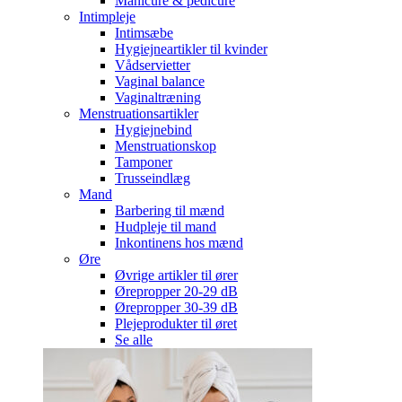
Manicure & pedicure
Intimpleje
Intimsæbe
Hygiejneartikler til kvinder
Vådservietter
Vaginal balance
Vaginaltræning
Menstruationsartikler
Hygiejnebind
Menstruationskop
Tamponer
Trusseindlæg
Mand
Barbering til mænd
Hudpleje til mand
Inkontinens hos mænd
Øre
Øvrige artikler til ører
Ørepropper 20-29 dB
Ørepropper 30-39 dB
Plejeprodukter til øret
Se alle