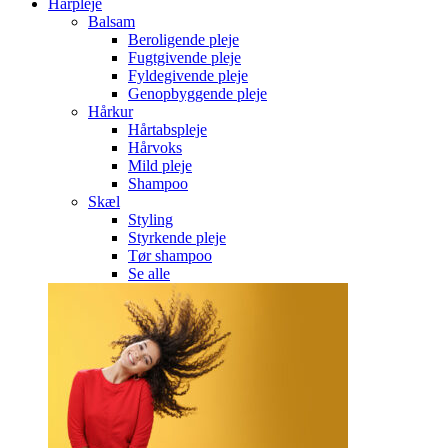
Hårpleje
Balsam
Beroligende pleje
Fugtgivende pleje
Fyldegivende pleje
Genopbyggende pleje
Hårkur
Hårtabspleje
Hårvoks
Mild pleje
Shampoo
Skæl
Styling
Styrkende pleje
Tør shampoo
Se alle