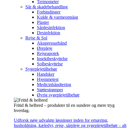
Termometer
Sår & skadebehandling
Forbindinger
Kulde & varmeomslag
Plaster
Sårdesinfektion
Desinfektion
Rejse & Sol
Akupressurbånd
Ørepleje
Rejseapotek
Insektbeskyttelse
Solbeskyttelse
Sygeplejetilbehør
Handsker
Hjemmetest
Medicinhåndtering
Støttestrømper
Øvrig sygeplejetilbehør
Fritid & helbred – produkter til en sundere og mere tryg
hverdag.
Udforsk nøje udvalgte løsninger inden for ernæring,
husholdning, kæledyr, rejse, sårpleje og sygeplejetilbehør – alt