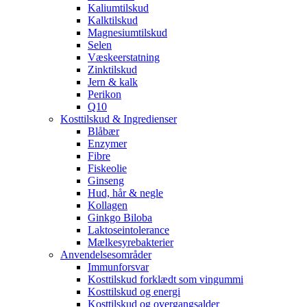
Kaliumtilskud
Kalktilskud
Magnesiumtilskud
Selen
Væskeerstatning
Zinktilskud
Jern & kalk
Perikon
Q10
Kosttilskud & Ingredienser
Blåbær
Enzymer
Fibre
Fiskeolie
Ginseng
Hud, hår & negle
Kollagen
Ginkgo Biloba
Laktoseintolerance
Mælkesyrebakterier
Anvendelsesområder
Immunforsvar
Kosttilskud forklædt som vingummi
Kosttilskud og energi
Kosttilskud og overgangsalder