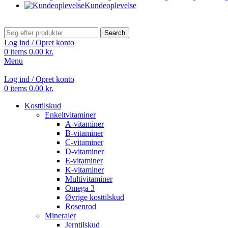
Kundeoplevelse
Search
Log ind / Opret konto
0
items
0.00
kr.
Menu
Log ind / Opret konto
0
items
0.00
kr.
Kosttilskud
Enkeltvitaminer
A-vitaminer
B-vitaminer
C-vitaminer
D-vitaminer
E-vitaminer
K-vitaminer
Multivitaminer
Omega 3
Øvrige kosttilskud
Rosenrod
Mineraler
Jerntilskud