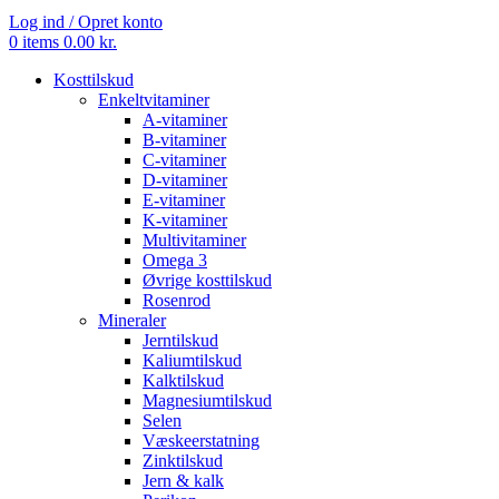
Log ind / Opret konto
0
items
0.00
kr.
Kosttilskud
Enkeltvitaminer
A-vitaminer
B-vitaminer
C-vitaminer
D-vitaminer
E-vitaminer
K-vitaminer
Multivitaminer
Omega 3
Øvrige kosttilskud
Rosenrod
Mineraler
Jerntilskud
Kaliumtilskud
Kalktilskud
Magnesiumtilskud
Selen
Væskeerstatning
Zinktilskud
Jern & kalk