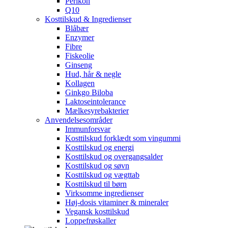
Perikon
Q10
Kosttilskud & Ingredienser
Blåbær
Enzymer
Fibre
Fiskeolie
Ginseng
Hud, hår & negle
Kollagen
Ginkgo Biloba
Laktoseintolerance
Mælkesyrebakterier
Anvendelsesområder
Immunforsvar
Kosttilskud forklædt som vingummi
Kosttilskud og energi
Kosttilskud og overgangsalder
Kosttilskud og søvn
Kosttilskud og vægttab
Kosttilskud til børn
Virksomme ingredienser
Høj-dosis vitaminer & mineraler
Vegansk kosttilskud
Loppefrøskaller