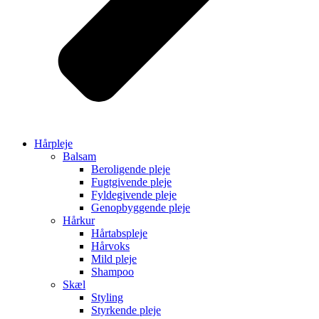
Hårpleje
Balsam
Beroligende pleje
Fugtgivende pleje
Fyldegivende pleje
Genopbyggende pleje
Hårkur
Hårtabspleje
Hårvoks
Mild pleje
Shampoo
Skæl
Styling
Styrkende pleje