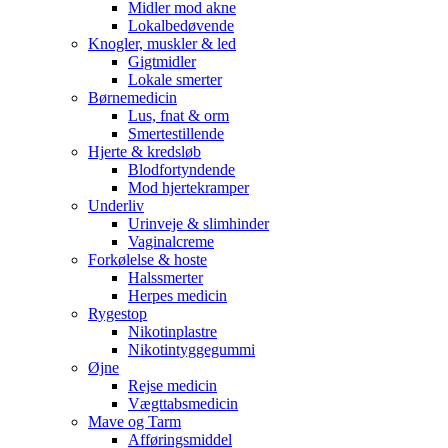
Midler mod akne
Lokalbedøvende
Knogler, muskler & led
Gigtmidler
Lokale smerter
Børnemedicin
Lus, fnat & orm
Smertestillende
Hjerte & kredsløb
Blodfortyndende
Mod hjertekramper
Underliv
Urinveje & slimhinder
Vaginalcreme
Forkølelse & hoste
Halssmerter
Herpes medicin
Rygestop
Nikotinplastre
Nikotintyggegummi
Øjne
Rejse medicin
Vægttabsmedicin
Mave og Tarm
Afføringsmiddel