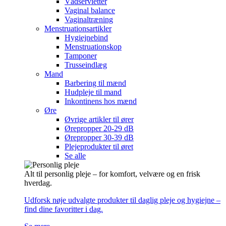
Vådservietter
Vaginal balance
Vaginaltræning
Menstruationsartikler
Hygiejnebind
Menstruationskop
Tamponer
Trusseindlæg
Mand
Barbering til mænd
Hudpleje til mand
Inkontinens hos mænd
Øre
Øvrige artikler til ører
Ørepropper 20-29 dB
Ørepropper 30-39 dB
Plejeprodukter til øret
Se alle
Alt til personlig pleje – for komfort, velvære og en frisk
hverdag.
Udforsk nøje udvalgte produkter til daglig pleje og hygiejne –
find dine favoritter i dag.