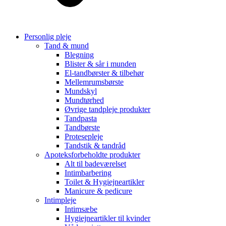
Personlig pleje
Tand & mund
Blegning
Blister & sår i munden
El-tandbørster & tilbehør
Mellemrumsbørste
Mundskyl
Mundtørhed
Øvrige tandpleje produkter
Tandpasta
Tandbørste
Protesepleje
Tandstik & tandråd
Apoteksforbeholdte produkter
Alt til badeværelset
Intimbarbering
Toilet & Hygiejneartikler
Manicure & pedicure
Intimpleje
Intimsæbe
Hygiejneartikler til kvinder