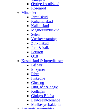
Øvrige kosttilskud
Rosenrod
Mineraler
Jerntilskud
Kaliumtilskud
Kalktilskud
Magnesiumtilskud
Selen
Væskeerstatning
Zinktilskud
Jern & kalk
Perikon
Q10
Kosttilskud & Ingredienser
Blåbær
Enzymer
Fibre
Fiskeolie
Ginseng
Hud, hår & negle
Kollagen
Ginkgo Biloba
Laktoseintolerance
Mælkesyrebakterier
Anvendelsesområder