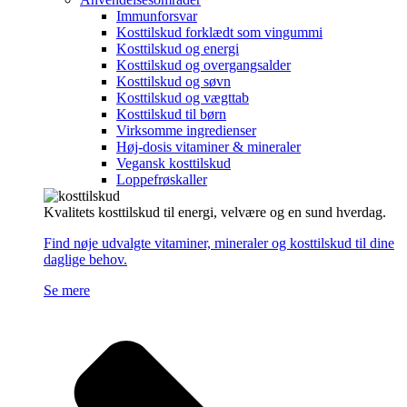
Immunforsvar
Kosttilskud forklædt som vingummi
Kosttilskud og energi
Kosttilskud og overgangsalder
Kosttilskud og søvn
Kosttilskud og vægttab
Kosttilskud til børn
Virksomme ingredienser
Høj-dosis vitaminer & mineraler
Vegansk kosttilskud
Loppefrøskaller
Kvalitets kosttilskud til energi, velvære og en sund hverdag.
Find nøje udvalgte vitaminer, mineraler og kosttilskud til dine
daglige behov.
Se mere