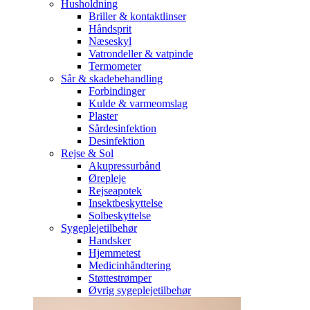
Husholdning
Briller & kontaktlinser
Håndsprit
Næseskyl
Vatrondeller & vatpinde
Termometer
Sår & skadebehandling
Forbindinger
Kulde & varmeomslag
Plaster
Sårdesinfektion
Desinfektion
Rejse & Sol
Akupressurbånd
Ørepleje
Rejseapotek
Insektbeskyttelse
Solbeskyttelse
Sygeplejetilbehør
Handsker
Hjemmetest
Medicinhåndtering
Støttestrømper
Øvrig sygeplejetilbehør