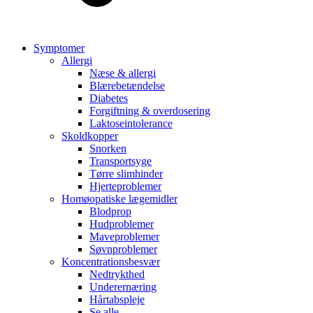
Symptomer
Allergi
Næse & allergi
Blærebetændelse
Diabetes
Forgiftning & overdosering
Laktoseintolerance
Skoldkopper
Snorken
Transportsyge
Tørre slimhinder
Hjerteproblemer
Homøopatiske lægemidler
Blodprop
Hudproblemer
Maveproblemer
Søvnproblemer
Koncentrationsbesvær
Nedtrykthed
Underernæring
Hårtabspleje
Se alle