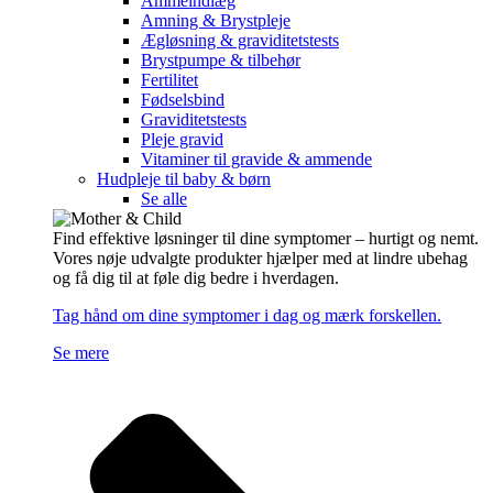
Ammeindlæg
Amning & Brystpleje
Ægløsning & graviditetstests
Brystpumpe & tilbehør
Fertilitet
Fødselsbind
Graviditetstests
Pleje gravid
Vitaminer til gravide & ammende
Hudpleje til baby & børn
Se alle
Find effektive løsninger til dine symptomer – hurtigt og nemt.
Vores nøje udvalgte produkter hjælper med at lindre ubehag
og få dig til at føle dig bedre i hverdagen.
Tag hånd om dine symptomer i dag og mærk forskellen.
Se mere