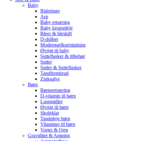
Baby
Bideringe
Arp
Baby ernæring
Baby kropspleje
Bleer & bleskift
D-dråber
Modermælkserstatning
Øvrigt til baby
Sutteflasker & tilbehør
Sutter
Sutter & Sutteflasker
Tandfrembrud
Zinksalve
Børn
Børneernæring
D-vitamin til børn
Lusemidler
Øvrigt til børn
Skoleklar
Tandpleje børn
Vitaminer til børn
Vorter & Orm
Graviditet & Amning