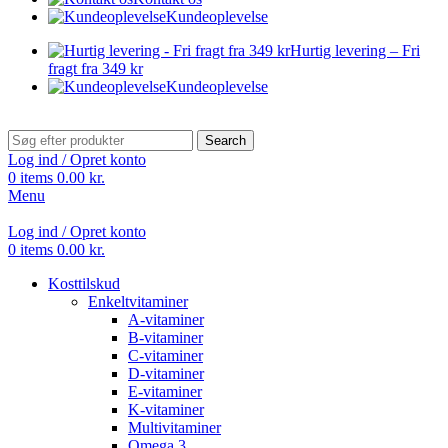
Kundeoplevelse
Hurtig levering – Fri
fragt fra 349 kr
Kundeoplevelse
Search
Log ind / Opret konto
0
items
0.00
kr.
Menu
Log ind / Opret konto
0
items
0.00
kr.
Kosttilskud
Enkeltvitaminer
A-vitaminer
B-vitaminer
C-vitaminer
D-vitaminer
E-vitaminer
K-vitaminer
Multivitaminer
Omega 3