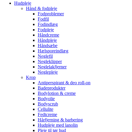
Hudpleje
Hånd & fodpleje
Fodproblemer
Fodfil
Fodindlæg
Fodpleje
Håndcreme
Håndpleje
Håndsæbe
Hælsporeindlæg
Neglefil
Negleklipper
Neglelakfjerner
Neglepleje
Krop
Antiperspirant & deo roll-on
Badeprodukter
Bodylotion & creme
Bodyolie
Bodyscrub
Cellulite
Fedtcreme
Hårfjerning & barbering
Hudpleje med lanolin
Pleje til tør hud