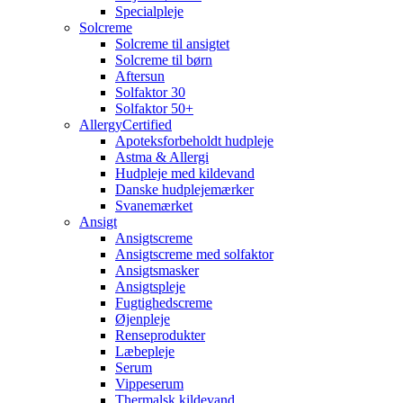
Specialpleje
Solcreme
Solcreme til ansigtet
Solcreme til børn
Aftersun
Solfaktor 30
Solfaktor 50+
AllergyCertified
Apoteksforbeholdt hudpleje
Astma & Allergi
Hudpleje med kildevand
Danske hudplejemærker
Svanemærket
Ansigt
Ansigtscreme
Ansigtscreme med solfaktor
Ansigtsmasker
Ansigtspleje
Fugtighedscreme
Øjenpleje
Renseprodukter
Læbepleje
Serum
Vippeserum
Thermalsk kildevand