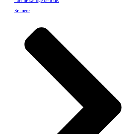
i denne særlige periode.
Se mere