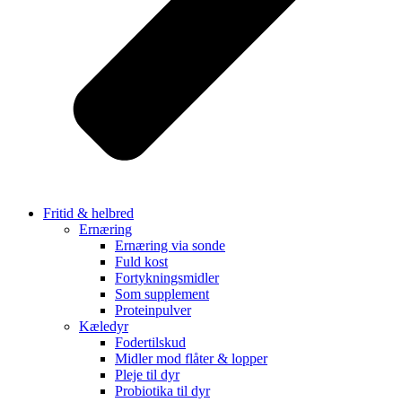
Fritid & helbred
Ernæring
Ernæring via sonde
Fuld kost
Fortykningsmidler
Som supplement
Proteinpulver
Kæledyr
Fodertilskud
Midler mod flåter & lopper
Pleje til dyr
Probiotika til dyr