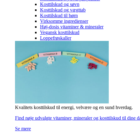
Kosttilskud og søvn
Kosttilskud og vægttab
Kosttilskud til børn
Virksomme ingredienser
Høj-dosis vitaminer & mineraler
Vegansk kosttilskud
Loppefrøskaller
Kvalitets kosttilskud til energi, velvære og en sund hverdag.
Find nøje udvalgte vitaminer, mineraler og kosttilskud til dine 
Se mere