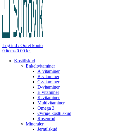
Log ind / Opret konto
0
items
0.00
kr.
Kosttilskud
Enkeltvitaminer
A-vitaminer
B-vitaminer
C-vitaminer
D-vitaminer
E-vitaminer
K-vitaminer
Multivitaminer
Omega 3
Øvrige kosttilskud
Rosenrod
Mineraler
Jerntilskud