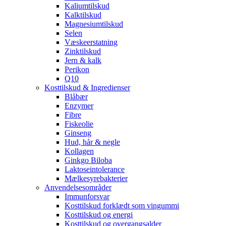
Kaliumtilskud
Kalktilskud
Magnesiumtilskud
Selen
Væskeerstatning
Zinktilskud
Jern & kalk
Perikon
Q10
Kosttilskud & Ingredienser
Blåbær
Enzymer
Fibre
Fiskeolie
Ginseng
Hud, hår & negle
Kollagen
Ginkgo Biloba
Laktoseintolerance
Mælkesyrebakterier
Anvendelsesområder
Immunforsvar
Kosttilskud forklædt som vingummi
Kosttilskud og energi
Kosttilskud og overgangsalder