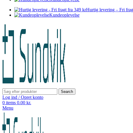
Hurtig levering – Fri frag
Kundeoplevelse
Search
Log ind / Opret konto
0
items
0.00
kr.
Menu