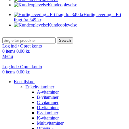
Kundeoplevelse
Hurtig levering – Fri
fragt fra 349 kr
Kundeoplevelse
Search
Log ind / Opret konto
0
items
0.00
kr.
Menu
Log ind / Opret konto
0
items
0.00
kr.
Kosttilskud
Enkeltvitaminer
A-vitaminer
B-vitaminer
C-vitaminer
D-vitaminer
E-vitaminer
K-vitaminer
Multivitaminer
Omega 3