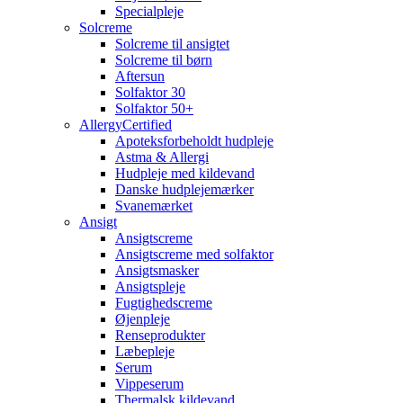
Specialpleje
Solcreme
Solcreme til ansigtet
Solcreme til børn
Aftersun
Solfaktor 30
Solfaktor 50+
AllergyCertified
Apoteksforbeholdt hudpleje
Astma & Allergi
Hudpleje med kildevand
Danske hudplejemærker
Svanemærket
Ansigt
Ansigtscreme
Ansigtscreme med solfaktor
Ansigtsmasker
Ansigtspleje
Fugtighedscreme
Øjenpleje
Renseprodukter
Læbepleje
Serum
Vippeserum
Thermalsk kildevand