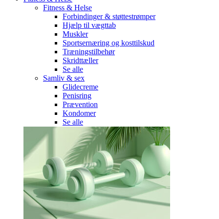
Fitness & Helse
Forbindinger & støttestrømper
Hjælp til vægttab
Muskler
Sportsernæring og kosttilskud
Træningstilbehør
Skridttæller
Se alle
Samliv & sex
Glidecreme
Penisring
Prævention
Kondomer
Se alle