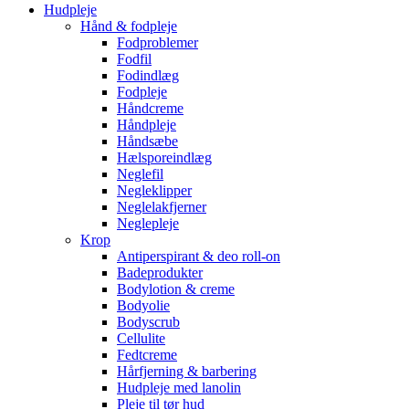
Hudpleje
Hånd & fodpleje
Fodproblemer
Fodfil
Fodindlæg
Fodpleje
Håndcreme
Håndpleje
Håndsæbe
Hælsporeindlæg
Neglefil
Negleklipper
Neglelakfjerner
Neglepleje
Krop
Antiperspirant & deo roll-on
Badeprodukter
Bodylotion & creme
Bodyolie
Bodyscrub
Cellulite
Fedtcreme
Hårfjerning & barbering
Hudpleje med lanolin
Pleje til tør hud