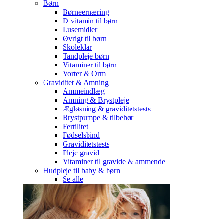
Børn
Børneernæring
D-vitamin til børn
Lusemidler
Øvrigt til børn
Skoleklar
Tandpleje børn
Vitaminer til børn
Vorter & Orm
Graviditet & Amning
Ammeindlæg
Amning & Brystpleje
Ægløsning & graviditetstests
Brystpumpe & tilbehør
Fertilitet
Fødselsbind
Graviditetstests
Pleje gravid
Vitaminer til gravide & ammende
Hudpleje til baby & børn
Se alle