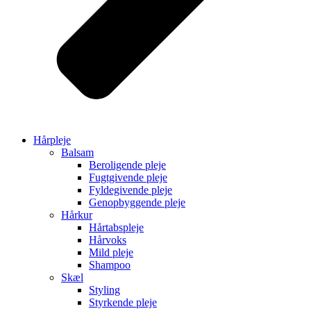
Hårpleje
Balsam
Beroligende pleje
Fugtgivende pleje
Fyldegivende pleje
Genopbyggende pleje
Hårkur
Hårtabspleje
Hårvoks
Mild pleje
Shampoo
Skæl
Styling
Styrkende pleje