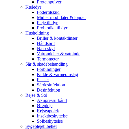
Proteinpulver
Kæledyr
Fodertilskud
Midler mod flåter & lopper
Pleje til dyr
Probiotika til dyr
Husholdning
Briller & kontaktlinser
Håndsprit
Næseskyl
Vatrondeller & vatpinde
Termometer
Sår & skadebehandling
Forbindinger
Kulde & varmeomslag
Plaster
Sårdesinfektion
Desinfektion
Rejse & Sol
Akupressurbånd
Ørepleje
Rejseapotek
Insektbeskyttelse
Solbeskyttelse
Sygeplejetilbehør