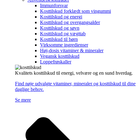
Immunforsvar
Kosttilskud forklædt som vingummi
Kosttilskud og energi
Kosttilskud og overgangsalder
Kosttilskud og søvn
Kosttilskud og vægttab
Kosttilskud til børn
Virksomme ingredienser
Høj-dosis vitaminer & mineraler
Vegansk kosttilskud
Loppefrøskaller
Kvalitets kosttilskud til energi, velvære og en sund hverdag.
Find nøje udvalgte vitaminer, mineraler og kosttilskud til dine
daglige behov.
Se mere