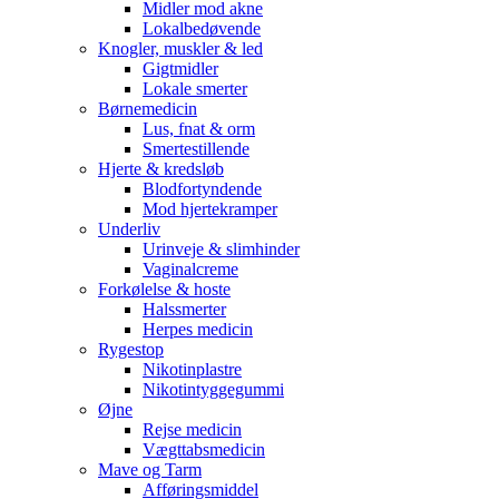
Midler mod akne
Lokalbedøvende
Knogler, muskler & led
Gigtmidler
Lokale smerter
Børnemedicin
Lus, fnat & orm
Smertestillende
Hjerte & kredsløb
Blodfortyndende
Mod hjertekramper
Underliv
Urinveje & slimhinder
Vaginalcreme
Forkølelse & hoste
Halssmerter
Herpes medicin
Rygestop
Nikotinplastre
Nikotintyggegummi
Øjne
Rejse medicin
Vægttabsmedicin
Mave og Tarm
Afføringsmiddel