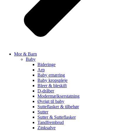
Mor & Barn
Baby
Bideringe
Arp
Baby ernæring
Baby kropspleje
Bleer & bleskift
D-dråber
Modermælkserstatning
Øvrigt til baby
Sutteflasker & tilbehør
Sutter
Sutter & Sutteflasker
Tandfrembrud
Zinksalve