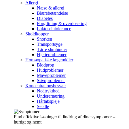
Allergi
Næse & allergi
Blærebetændelse
Diabetes
Forgiftning & overdosering
Laktoseintolerance
Skoldkopper
Snorken
Transportsyge
Tørre slimhinder
Hjerteproblemer
Homøopatiske lægemidler
Blodprop
Hudproblemer
Maveproblemer
Søvnproblemer
Koncentrationsbesvær
Nedtrykthed
Underernæring
Hårtabspleje
Se alle
Find effektive løsninger til lindring af dine symptomer –
hurtigt og nemt.