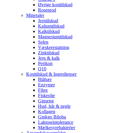
Øvrige kosttilskud
Rosenrod
Mineraler
Jerntilskud
Kaliumtilskud
Kalktilskud
Magnesiumtilskud
Selen
Væskeerstatning
Zinktilskud
Jern & kalk
Perikon
Q10
Kosttilskud & Ingredienser
Blåbær
Enzymer
Fibre
Fiskeolie
Ginseng
Hud, hår & negle
Kollagen
Ginkgo Biloba
Laktoseintolerance
Mælkesyrebakterier
Anvendelsesområder