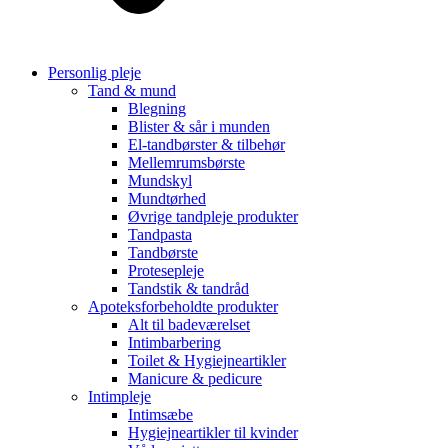
Personlig pleje
Tand & mund
Blegning
Blister & sår i munden
El-tandbørster & tilbehør
Mellemrumsbørste
Mundskyl
Mundtørhed
Øvrige tandpleje produkter
Tandpasta
Tandbørste
Protesepleje
Tandstik & tandråd
Apoteksforbeholdte produkter
Alt til badeværelset
Intimbarbering
Toilet & Hygiejneartikler
Manicure & pedicure
Intimpleje
Intimsæbe
Hygiejneartikler til kvinder