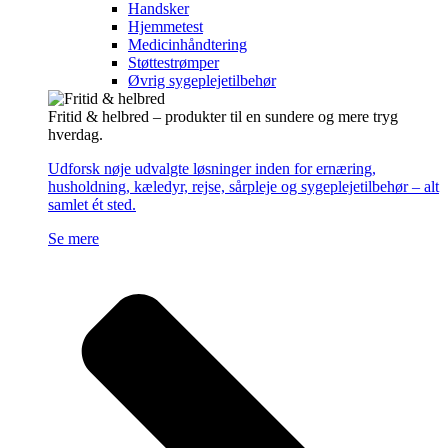
Handsker
Hjemmetest
Medicinhåndtering
Støttestrømper
Øvrig sygeplejetilbehør
Fritid & helbred – produkter til en sundere og mere tryg
hverdag.
Udforsk nøje udvalgte løsninger inden for ernæring,
husholdning, kæledyr, rejse, sårpleje og sygeplejetilbehør – alt
samlet ét sted.
Se mere