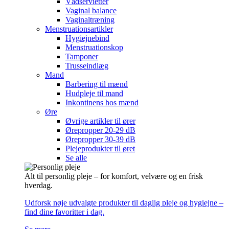
Vådservietter
Vaginal balance
Vaginaltræning
Menstruationsartikler
Hygiejnebind
Menstruationskop
Tamponer
Trusseindlæg
Mand
Barbering til mænd
Hudpleje til mand
Inkontinens hos mænd
Øre
Øvrige artikler til ører
Ørepropper 20-29 dB
Ørepropper 30-39 dB
Plejeprodukter til øret
Se alle
Alt til personlig pleje – for komfort, velvære og en frisk
hverdag.
Udforsk nøje udvalgte produkter til daglig pleje og hygiejne –
find dine favoritter i dag.