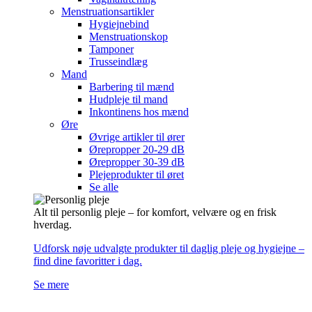
Menstruationsartikler
Hygiejnebind
Menstruationskop
Tamponer
Trusseindlæg
Mand
Barbering til mænd
Hudpleje til mand
Inkontinens hos mænd
Øre
Øvrige artikler til ører
Ørepropper 20-29 dB
Ørepropper 30-39 dB
Plejeprodukter til øret
Se alle
Alt til personlig pleje – for komfort, velvære og en frisk
hverdag.
Udforsk nøje udvalgte produkter til daglig pleje og hygiejne –
find dine favoritter i dag.
Se mere