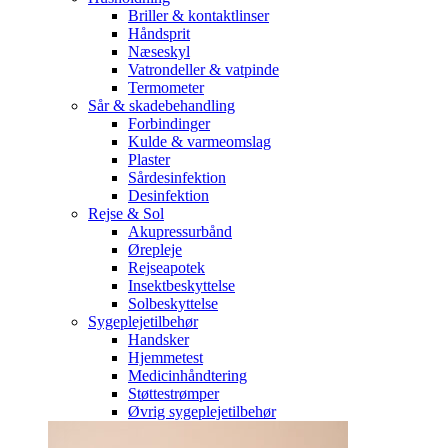
Briller & kontaktlinser
Håndsprit
Næseskyl
Vatrondeller & vatpinde
Termometer
Sår & skadebehandling
Forbindinger
Kulde & varmeomslag
Plaster
Sårdesinfektion
Desinfektion
Rejse & Sol
Akupressurbånd
Ørepleje
Rejseapotek
Insektbeskyttelse
Solbeskyttelse
Sygeplejetilbehør
Handsker
Hjemmetest
Medicinhåndtering
Støttestrømper
Øvrig sygeplejetilbehør