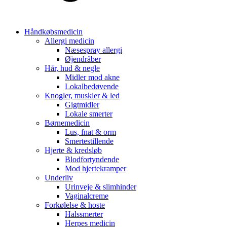
Håndkøbsmedicin
Allergi medicin
Næsespray allergi
Øjendråber
Hår, hud & negle
Midler mod akne
Lokalbedøvende
Knogler, muskler & led
Gigtmidler
Lokale smerter
Børnemedicin
Lus, fnat & orm
Smertestillende
Hjerte & kredsløb
Blodfortyndende
Mod hjertekramper
Underliv
Urinveje & slimhinder
Vaginalcreme
Forkølelse & hoste
Halssmerter
Herpes medicin