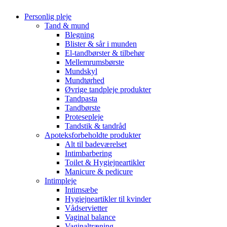
Personlig pleje
Tand & mund
Blegning
Blister & sår i munden
El-tandbørster & tilbehør
Mellemrumsbørste
Mundskyl
Mundtørhed
Øvrige tandpleje produkter
Tandpasta
Tandbørste
Protesepleje
Tandstik & tandråd
Apoteksforbeholdte produkter
Alt til badeværelset
Intimbarbering
Toilet & Hygiejneartikler
Manicure & pedicure
Intimpleje
Intimsæbe
Hygiejneartikler til kvinder
Vådservietter
Vaginal balance
Vaginaltræning