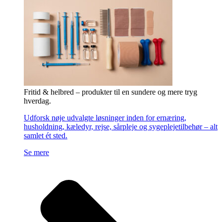
Fritid & helbred – produkter til en sundere og mere tryg
hverdag.
Udforsk nøje udvalgte løsninger inden for ernæring,
husholdning, kæledyr, rejse, sårpleje og sygeplejetilbehør – alt
samlet ét sted.
Se mere