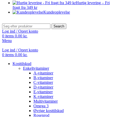
Hurtig levering – Fri
fragt fra 349 kr
Kundeoplevelse
Search
Log ind / Opret konto
0
items
0.00
kr.
Menu
Log ind / Opret konto
0
items
0.00
kr.
Kosttilskud
Enkeltvitaminer
A-vitaminer
B-vitaminer
C-vitaminer
D-vitaminer
E-vitaminer
K-vitaminer
Multivitaminer
Omega 3
Øvrige kosttilskud
Rosenrod