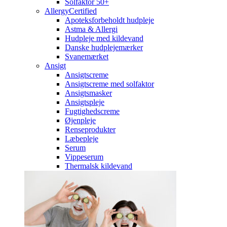
Solfaktor 50+
AllergyCertified
Apoteksforbeholdt hudpleje
Astma & Allergi
Hudpleje med kildevand
Danske hudplejemærker
Svanemærket
Ansigt
Ansigtscreme
Ansigtscreme med solfaktor
Ansigtsmasker
Ansigtspleje
Fugtighedscreme
Øjenpleje
Renseprodukter
Læbepleje
Serum
Vippeserum
Thermalsk kildevand