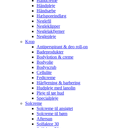
Håndcreme
Håndpleje
Håndsæbe
Hælsporeindlæg
Neglefil
Negleklipper
Neglelakfjerner
Neglepleje
Krop
Antiperspirant & deo roll-on
Badeprodukter
Bodylotion & creme
Bodyolie
Bodyscrub
Cellulite
Fedtcreme
Hårfjerning & barbering
Hudpleje med lanolin
Pleje til tør hud
Specialpleje
Solcreme
Solcreme til ansigtet
Solcreme til børn
Aftersun
Solfaktor 30