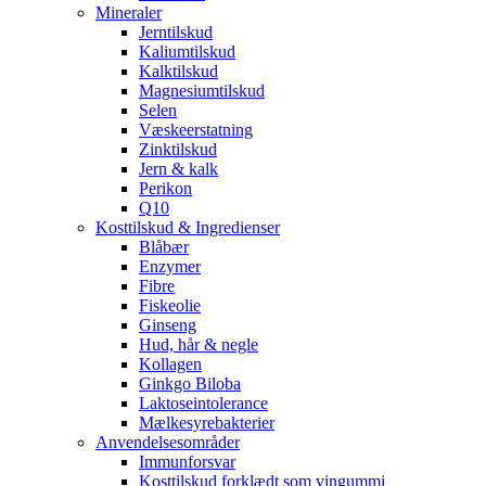
Mineraler
Jerntilskud
Kaliumtilskud
Kalktilskud
Magnesiumtilskud
Selen
Væskeerstatning
Zinktilskud
Jern & kalk
Perikon
Q10
Kosttilskud & Ingredienser
Blåbær
Enzymer
Fibre
Fiskeolie
Ginseng
Hud, hår & negle
Kollagen
Ginkgo Biloba
Laktoseintolerance
Mælkesyrebakterier
Anvendelsesområder
Immunforsvar
Kosttilskud forklædt som vingummi