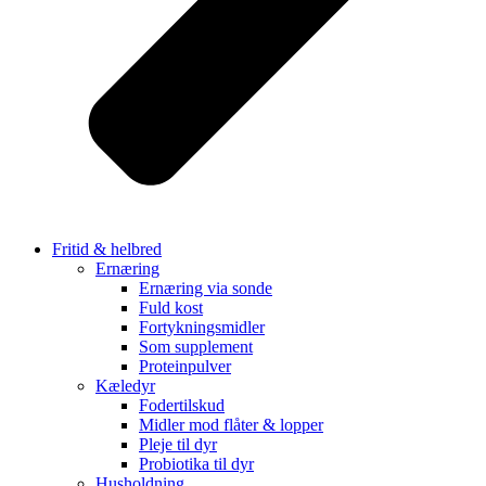
Fritid & helbred
Ernæring
Ernæring via sonde
Fuld kost
Fortykningsmidler
Som supplement
Proteinpulver
Kæledyr
Fodertilskud
Midler mod flåter & lopper
Pleje til dyr
Probiotika til dyr
Husholdning