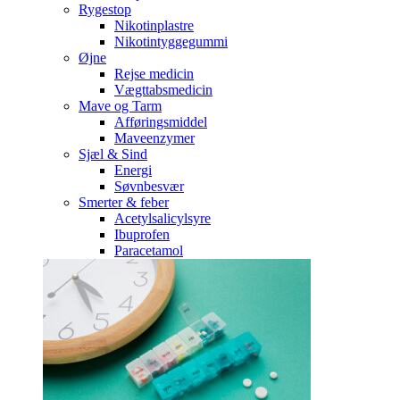
Rygestop
Nikotinplastre
Nikotintyggegummi
Øjne
Rejse medicin
Vægttabsmedicin
Mave og Tarm
Afføringsmiddel
Maveenzymer
Sjæl & Sind
Energi
Søvnbesvær
Smerter & feber
Acetylsalicylsyre
Ibuprofen
Paracetamol