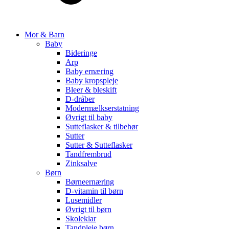
Mor & Barn
Baby
Bideringe
Arp
Baby ernæring
Baby kropspleje
Bleer & bleskift
D-dråber
Modermælkserstatning
Øvrigt til baby
Sutteflasker & tilbehør
Sutter
Sutter & Sutteflasker
Tandfrembrud
Zinksalve
Børn
Børneernæring
D-vitamin til børn
Lusemidler
Øvrigt til børn
Skoleklar
Tandpleje børn