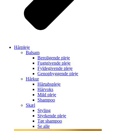
Hårpleje
Balsam
Beroligende pleje
Fugtgivende pleje
Fyldegivende pleje
Genopbyggende pleje
Hårkur
Hårtabspleje
Hårvoks
Mild pleje
Shampoo
Skæl
Styling
Styrkende pleje
Tør shampoo
Se alle