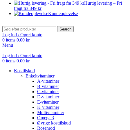
Hurtig levering – Fri
fragt fra 349 kr
Kundeoplevelse
Search
Log ind / Opret konto
0
items
0.00
kr.
Menu
Log ind / Opret konto
0
items
0.00
kr.
Kosttilskud
Enkeltvitaminer
A-vitaminer
B-vitaminer
C-vitaminer
D-vitaminer
E-vitaminer
K-vitaminer
Multivitaminer
Omega 3
Øvrige kosttilskud
Rosenrod