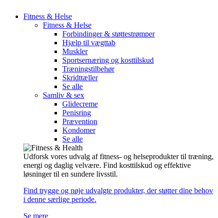
Fitness & Helse
Fitness & Helse
Forbindinger & støttestrømper
Hjælp til vægttab
Muskler
Sportsernæring og kosttilskud
Træningstilbehør
Skridttæller
Se alle
Samliv & sex
Glidecreme
Penisring
Prævention
Kondomer
Se alle
Udforsk vores udvalg af fitness- og helseprodukter til træning,
energi og daglig velvære. Find kosttilskud og effektive
løsninger til en sundere livsstil.
Find trygge og nøje udvalgte produkter, der støtter dine behov
i denne særlige periode.
Se mere