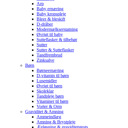
Arp
Baby ernæring
Baby kropspleje
Bleer & bleskift
D-dråber
Modermælkserstatning
Øvrigt til baby
Sutteflasker & tilbehør
Sutter
Sutter & Sutteflasker
Tandfrembrud
Zinksalve
Børn
Børneernæring
D-vitamin til børn
Lusemidler
Øvrigt til børn
Skoleklar
Tandpleje børn
Vitaminer til børn
Vorter & Orm
Graviditet & Amning
Ammeindlæg
Amning & Brystpleje
Ægløsning & graviditetstests