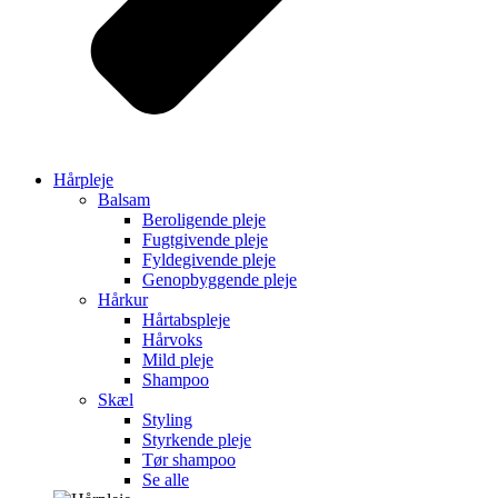
Hårpleje
Balsam
Beroligende pleje
Fugtgivende pleje
Fyldegivende pleje
Genopbyggende pleje
Hårkur
Hårtabspleje
Hårvoks
Mild pleje
Shampoo
Skæl
Styling
Styrkende pleje
Tør shampoo
Se alle