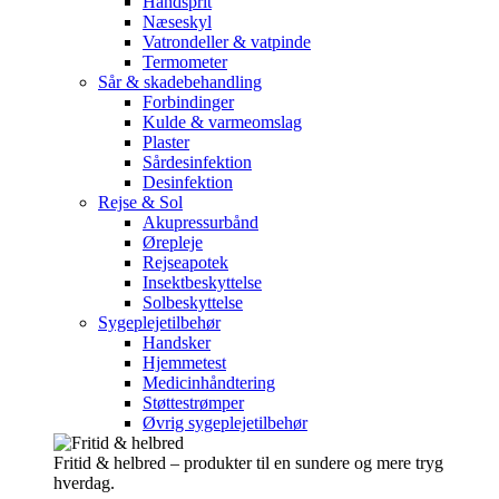
Håndsprit
Næseskyl
Vatrondeller & vatpinde
Termometer
Sår & skadebehandling
Forbindinger
Kulde & varmeomslag
Plaster
Sårdesinfektion
Desinfektion
Rejse & Sol
Akupressurbånd
Ørepleje
Rejseapotek
Insektbeskyttelse
Solbeskyttelse
Sygeplejetilbehør
Handsker
Hjemmetest
Medicinhåndtering
Støttestrømper
Øvrig sygeplejetilbehør
Fritid & helbred – produkter til en sundere og mere tryg
hverdag.