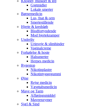
Knogler, muskler & led
Gigtmidler
Lokale smerter
Børnemedicin
Lus, fnat & orm
Smertestillende
Hjerte & kredsløb
Blodfortyndende
Mod hjertekramper
Underliv
Urinveje & slimhinder
Vaginalcreme
Forkølelse & hoste
Halssmerter
Herpes medicin
Rygestop
Nikotinplastre
Nikotintyggegummi
Øjne
Rejse medicin
Vægttabsmedicin
Mave og Tarm
Afføringsmiddel
Maveenzymer
Sjæl & Sind