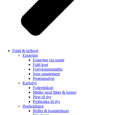
Fritid & helbred
Ernæring
Ernæring via sonde
Fuld kost
Fortykningsmidler
Som supplement
Proteinpulver
Kæledyr
Fodertilskud
Midler mod flåter & lopper
Pleje til dyr
Probiotika til dyr
Husholdning
Briller & kontaktlinser