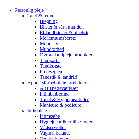
Personlig pleje
Tand & mund
Blegning
Blister & sår i munden
El-tandbørster & tilbehør
Mellemrumsbørste
Mundskyl
Mundtørhed
Øvrige tandpleje produkter
Tandpasta
Tandbørste
Protesepleje
Tandstik & tandråd
Apoteksforbeholdte produkter
Alt til badeværelset
Intimbarbering
Toilet & Hygiejneartikler
Manicure & pedicure
Intimpleje
Intimsæbe
Hygiejneartikler til kvinder
Vådservietter
Vaginal balance
Vaginaltræning