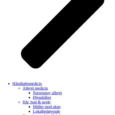
Håndkøbsmedicin
Allergi medicin
Næsespray allergi
Øjendråber
Hår, hud & negle
Midler mod akne
Lokalbedøvende