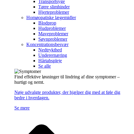
Transportsyge
Tørre slimhinder
Hjerteproblemer
Homøopatiske lægemidler
Blodprop
Hudproblemer
Maveproblemer
Søvnproblemer
Koncentrationsbesvær
Nedtrykthed
Underernæring
Hårtabspleje
Se alle
Find effektive løsninger til lindring af dine symptomer –
hurtigt og nemt.
Nøje udvalgte produkter, der hjælper dig med at føle dig
bedre i hverdagen.
Se mere