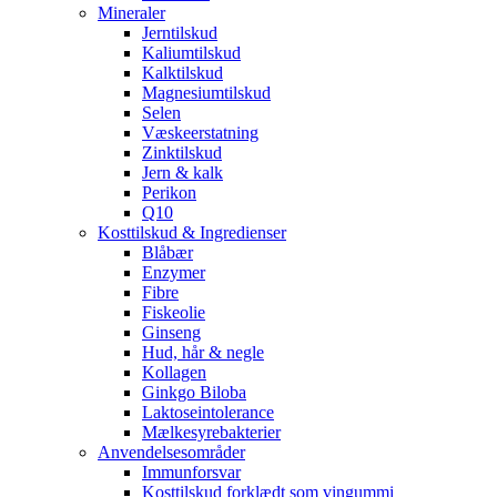
Mineraler
Jerntilskud
Kaliumtilskud
Kalktilskud
Magnesiumtilskud
Selen
Væskeerstatning
Zinktilskud
Jern & kalk
Perikon
Q10
Kosttilskud & Ingredienser
Blåbær
Enzymer
Fibre
Fiskeolie
Ginseng
Hud, hår & negle
Kollagen
Ginkgo Biloba
Laktoseintolerance
Mælkesyrebakterier
Anvendelsesområder
Immunforsvar
Kosttilskud forklædt som vingummi