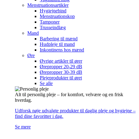
Menstruationsartikler
Hygiejnebind
Menstruationskop
Tamponer
Trusseindlæg
Mand
Barbering til mænd
Hudpleje til mand
Inkontinens hos mænd
Øre
Øvrige artikler til ører
Ørepropper 20-29 dB
Ørepropper 30-39 dB
Plejeprodukter til øret
Se alle
Alt til personlig pleje – for komfort, velvære og en frisk
hverdag.
Udforsk nøje udvalgte produkter til daglig pleje og hygiejne –
find dine favoritter i dag.
Se mere