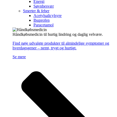
Energi
Søvnbesvær
Smerter & feber
Acetylsalicylsyre
Ibuprofen
Paracetamol
Håndkøbsmedicin til hurtig lindring og daglig velvære.
Find nøje udvalgte produkter til almindelige symptomer og
hverdagsgener – nemt, trygt og hurtigt.
Se mere