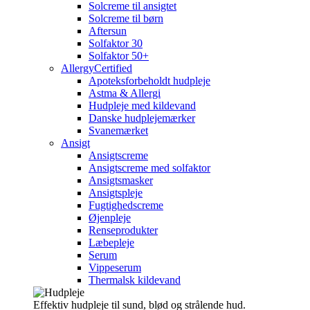
Solcreme til ansigtet
Solcreme til børn
Aftersun
Solfaktor 30
Solfaktor 50+
AllergyCertified
Apoteksforbeholdt hudpleje
Astma & Allergi
Hudpleje med kildevand
Danske hudplejemærker
Svanemærket
Ansigt
Ansigtscreme
Ansigtscreme med solfaktor
Ansigtsmasker
Ansigtspleje
Fugtighedscreme
Øjenpleje
Renseprodukter
Læbepleje
Serum
Vippeserum
Thermalsk kildevand
Effektiv hudpleje til sund, blød og strålende hud.