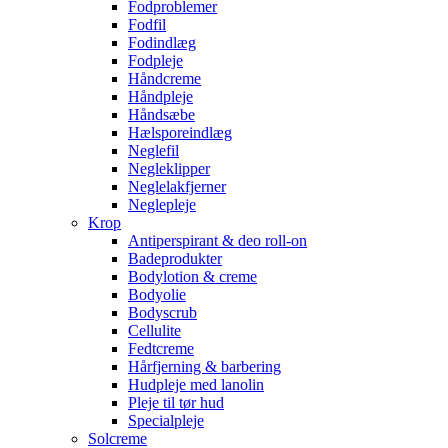
Fodproblemer
Fodfil
Fodindlæg
Fodpleje
Håndcreme
Håndpleje
Håndsæbe
Hælsporeindlæg
Neglefil
Negleklipper
Neglelakfjerner
Neglepleje
Krop
Antiperspirant & deo roll-on
Badeprodukter
Bodylotion & creme
Bodyolie
Bodyscrub
Cellulite
Fedtcreme
Hårfjerning & barbering
Hudpleje med lanolin
Pleje til tør hud
Specialpleje
Solcreme