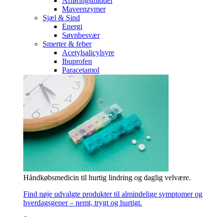
Afføringsmiddel
Maveenzymer
Sjæl & Sind
Energi
Søvnbesvær
Smerter & feber
Acetylsalicylsyre
Ibuprofen
Paracetamol
Håndkøbsmedicin til hurtig lindring og daglig velvære.
Find nøje udvalgte produkter til almindelige symptomer og
hverdagsgener – nemt, trygt og hurtigt.