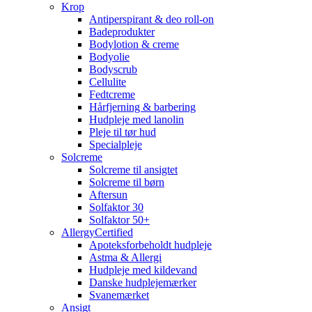
Krop
Antiperspirant & deo roll-on
Badeprodukter
Bodylotion & creme
Bodyolie
Bodyscrub
Cellulite
Fedtcreme
Hårfjerning & barbering
Hudpleje med lanolin
Pleje til tør hud
Specialpleje
Solcreme
Solcreme til ansigtet
Solcreme til børn
Aftersun
Solfaktor 30
Solfaktor 50+
AllergyCertified
Apoteksforbeholdt hudpleje
Astma & Allergi
Hudpleje med kildevand
Danske hudplejemærker
Svanemærket
Ansigt