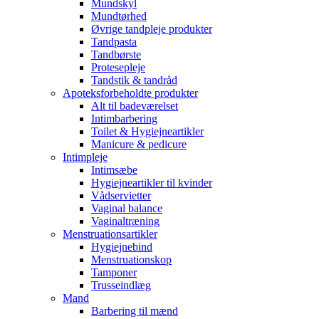
Mundskyl
Mundtørhed
Øvrige tandpleje produkter
Tandpasta
Tandbørste
Protesepleje
Tandstik & tandråd
Apoteksforbeholdte produkter
Alt til badeværelset
Intimbarbering
Toilet & Hygiejneartikler
Manicure & pedicure
Intimpleje
Intimsæbe
Hygiejneartikler til kvinder
Vådservietter
Vaginal balance
Vaginaltræning
Menstruationsartikler
Hygiejnebind
Menstruationskop
Tamponer
Trusseindlæg
Mand
Barbering til mænd