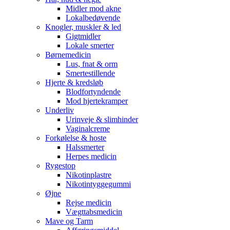
Midler mod akne
Lokalbedøvende
Knogler, muskler & led
Gigtmidler
Lokale smerter
Børnemedicin
Lus, fnat & orm
Smertestillende
Hjerte & kredsløb
Blodfortyndende
Mod hjertekramper
Underliv
Urinveje & slimhinder
Vaginalcreme
Forkølelse & hoste
Halssmerter
Herpes medicin
Rygestop
Nikotinplastre
Nikotintyggegummi
Øjne
Rejse medicin
Vægttabsmedicin
Mave og Tarm