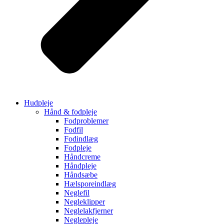
Hudpleje
Hånd & fodpleje
Fodproblemer
Fodfil
Fodindlæg
Fodpleje
Håndcreme
Håndpleje
Håndsæbe
Hælsporeindlæg
Neglefil
Negleklipper
Neglelakfjerner
Neglepleje