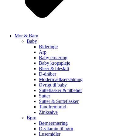
Mor & Barn
Baby
Bideringe
Arp
Baby ernæring
Baby kropspleje
Bleer & bleskift
D-dråber
Modermælkserstatning
Øvrigt til baby
Sutteflasker & tilbehør
Sutter
Sutter & Sutteflasker
Tandfrembrud
Zinksalve
Børn
Børneernæring
D-vitamin til børn
Lusemidler