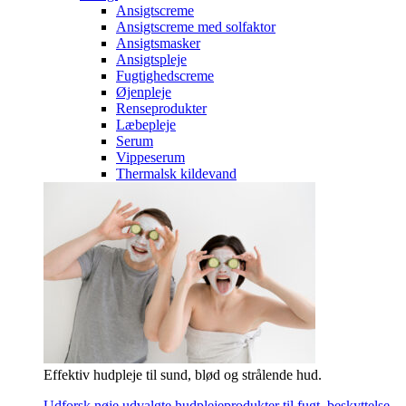
Ansigtscreme
Ansigtscreme med solfaktor
Ansigtsmasker
Ansigtspleje
Fugtighedscreme
Øjenpleje
Renseprodukter
Læbepleje
Serum
Vippeserum
Thermalsk kildevand
Effektiv hudpleje til sund, blød og strålende hud.
Udforsk nøje udvalgte hudplejeprodukter til fugt, beskyttelse