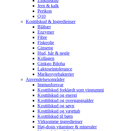
Zinktilskud
Jern & kalk
Perikon
Q10
Kosttilskud & Ingredienser
Blåbær
Enzymer
Fibre
Fiskeolie
Ginseng
Hud, hår & negle
Kollagen
Ginkgo Biloba
Laktoseintolerance
Mælkesyrebakterier
Anvendelsesområder
Immunforsvar
Kosttilskud forklædt som vingummi
Kosttilskud og energi
Kosttilskud og overgangsalder
Kosttilskud og søvn
Kosttilskud og vægttab
Kosttilskud til børn
Virksomme ingredienser
Høj-dosis vitaminer & mineraler