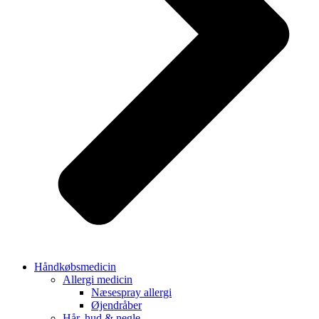
Håndkøbsmedicin
Allergi medicin
Næsespray allergi
Øjendråber
Hår, hud & negle