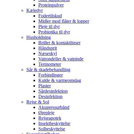
Proteinpulver
Kæledyr
Fodertilskud
Midler mod flåter & lopper
Pleje til dyr
Probiotika til dyr
Husholdning
Briller & kontaktlinser
Håndsprit
Næseskyl
Vatrondeller & vatpinde
Termometer
Sår & skadebehandling
Forbindinger
Kulde & varmeomslag
Plaster
Sårdesinfektion
Desinfektion
Rejse & Sol
Akupressurbånd
Ørepleje
Rejseapotek
Insektbeskyttelse
Solbeskyttelse