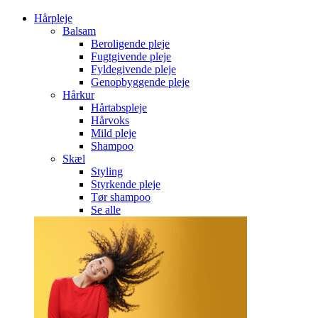
Hårpleje
Balsam
Beroligende pleje
Fugtgivende pleje
Fyldegivende pleje
Genopbyggende pleje
Hårkur
Hårtabspleje
Hårvoks
Mild pleje
Shampoo
Skæl
Styling
Styrkende pleje
Tør shampoo
Se alle