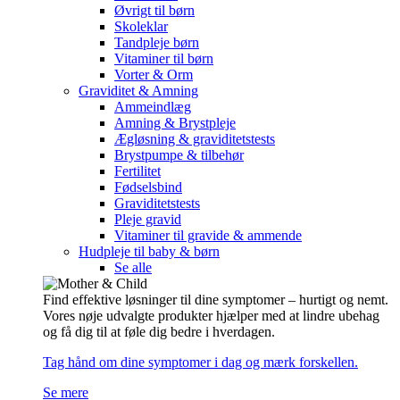
Øvrigt til børn
Skoleklar
Tandpleje børn
Vitaminer til børn
Vorter & Orm
Graviditet & Amning
Ammeindlæg
Amning & Brystpleje
Ægløsning & graviditetstests
Brystpumpe & tilbehør
Fertilitet
Fødselsbind
Graviditetstests
Pleje gravid
Vitaminer til gravide & ammende
Hudpleje til baby & børn
Se alle
Find effektive løsninger til dine symptomer – hurtigt og nemt.
Vores nøje udvalgte produkter hjælper med at lindre ubehag
og få dig til at føle dig bedre i hverdagen.
Tag hånd om dine symptomer i dag og mærk forskellen.
Se mere