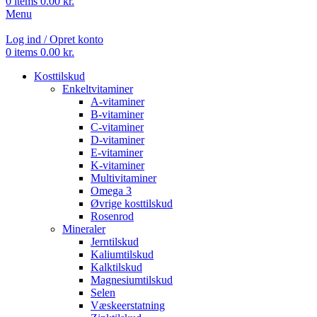
0
items
0.00
kr.
Menu
Log ind / Opret konto
0
items
0.00
kr.
Kosttilskud
Enkeltvitaminer
A-vitaminer
B-vitaminer
C-vitaminer
D-vitaminer
E-vitaminer
K-vitaminer
Multivitaminer
Omega 3
Øvrige kosttilskud
Rosenrod
Mineraler
Jerntilskud
Kaliumtilskud
Kalktilskud
Magnesiumtilskud
Selen
Væskeerstatning