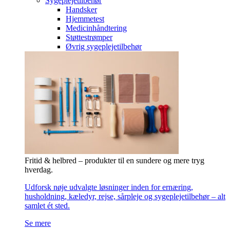
Sygeplejetilbehør
Handsker
Hjemmetest
Medicinhåndtering
Støttestrømper
Øvrig sygeplejetilbehør
Fritid & helbred – produkter til en sundere og mere tryg
hverdag.
Udforsk nøje udvalgte løsninger inden for ernæring,
husholdning, kæledyr, rejse, sårpleje og sygeplejetilbehør – alt
samlet ét sted.
Se mere