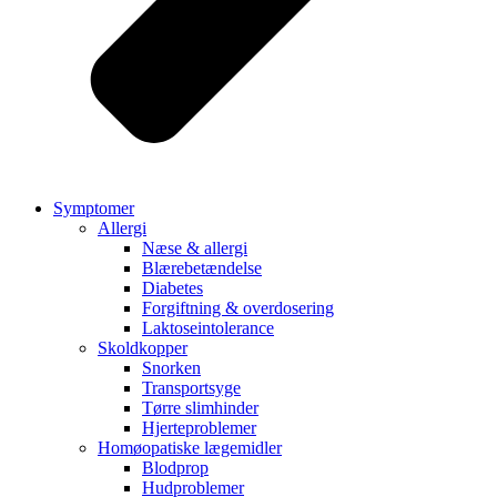
Symptomer
Allergi
Næse & allergi
Blærebetændelse
Diabetes
Forgiftning & overdosering
Laktoseintolerance
Skoldkopper
Snorken
Transportsyge
Tørre slimhinder
Hjerteproblemer
Homøopatiske lægemidler
Blodprop
Hudproblemer