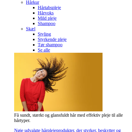
Hårkur
Hårtabspleje
Hårvoks
Mild pleje
Shampoo
Skæl
Styling
Styrkende pleje
Tør shampoo
Se alle
Få sundt, stærkt og glansfuldt hår med effektiv pleje til alle
hårtyper.
Nøje udvalgte hårplejeprodukter, der styrker, beskytter og