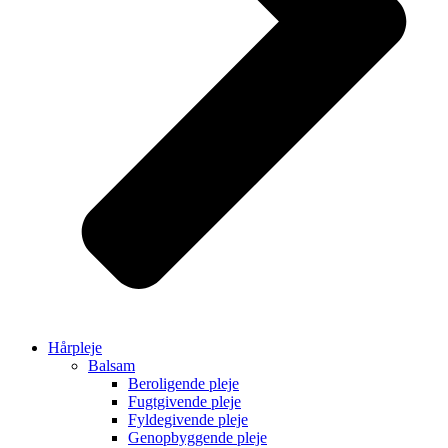
Hårpleje
Balsam
Beroligende pleje
Fugtgivende pleje
Fyldegivende pleje
Genopbyggende pleje