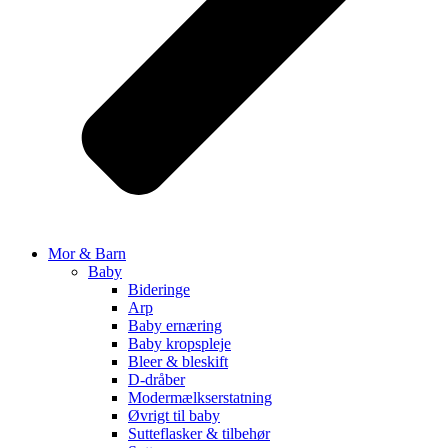
Mor & Barn
Baby
Bideringe
Arp
Baby ernæring
Baby kropspleje
Bleer & bleskift
D-dråber
Modermælkserstatning
Øvrigt til baby
Sutteflasker & tilbehør