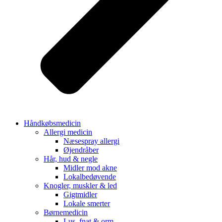
Håndkøbsmedicin
Allergi medicin
Næsespray allergi
Øjendråber
Hår, hud & negle
Midler mod akne
Lokalbedøvende
Knogler, muskler & led
Gigtmidler
Lokale smerter
Børnemedicin
Lus, fnat & orm