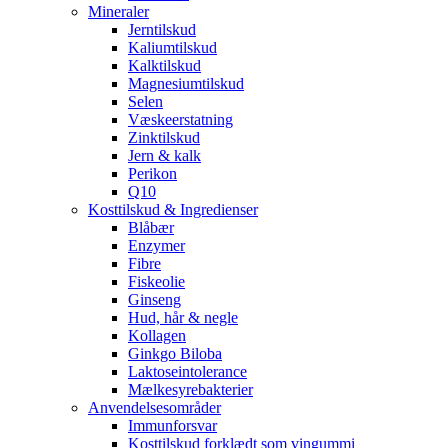
Mineraler
Jerntilskud
Kaliumtilskud
Kalktilskud
Magnesiumtilskud
Selen
Væskeerstatning
Zinktilskud
Jern & kalk
Perikon
Q10
Kosttilskud & Ingredienser
Blåbær
Enzymer
Fibre
Fiskeolie
Ginseng
Hud, hår & negle
Kollagen
Ginkgo Biloba
Laktoseintolerance
Mælkesyrebakterier
Anvendelsesområder
Immunforsvar
Kosttilskud forklædt som vingummi