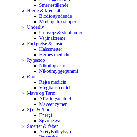
Smertestillende
Hjerte & kredsløb
Blodfortyndende
Mod hjertekramper
Underliv
Urinveje & slimhinder
Vaginalcreme
Forkølelse & hoste
Halssmerter
Herpes medicin
Rygestop
Nikotinplastre
Nikotintyggegummi
Øjne
Rejse medicin
Vægttabsmedicin
Mave og Tarm
Afføringsmiddel
Maveenzymer
Sjæl & Sind
Energi
Søvnbesvær
Smerter & feber
Acetylsalicylsyre