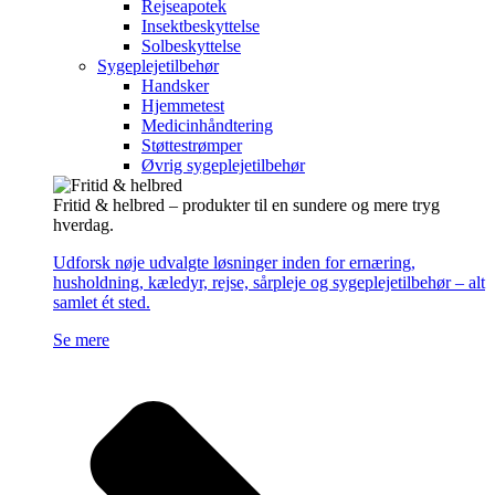
Rejseapotek
Insektbeskyttelse
Solbeskyttelse
Sygeplejetilbehør
Handsker
Hjemmetest
Medicinhåndtering
Støttestrømper
Øvrig sygeplejetilbehør
Fritid & helbred – produkter til en sundere og mere tryg
hverdag.
Udforsk nøje udvalgte løsninger inden for ernæring,
husholdning, kæledyr, rejse, sårpleje og sygeplejetilbehør – alt
samlet ét sted.
Se mere