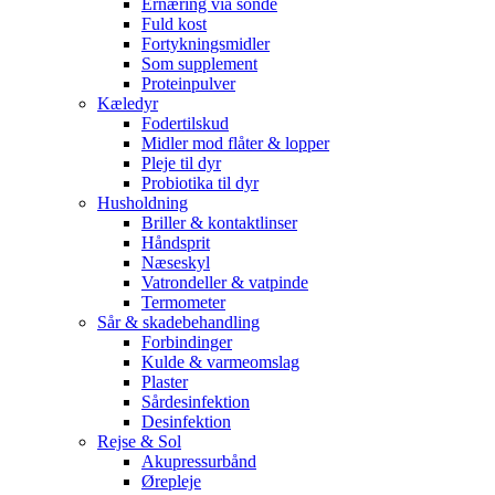
Ernæring via sonde
Fuld kost
Fortykningsmidler
Som supplement
Proteinpulver
Kæledyr
Fodertilskud
Midler mod flåter & lopper
Pleje til dyr
Probiotika til dyr
Husholdning
Briller & kontaktlinser
Håndsprit
Næseskyl
Vatrondeller & vatpinde
Termometer
Sår & skadebehandling
Forbindinger
Kulde & varmeomslag
Plaster
Sårdesinfektion
Desinfektion
Rejse & Sol
Akupressurbånd
Ørepleje