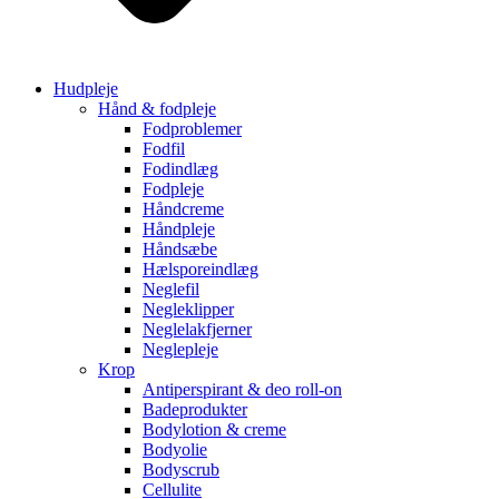
Hudpleje
Hånd & fodpleje
Fodproblemer
Fodfil
Fodindlæg
Fodpleje
Håndcreme
Håndpleje
Håndsæbe
Hælsporeindlæg
Neglefil
Negleklipper
Neglelakfjerner
Neglepleje
Krop
Antiperspirant & deo roll-on
Badeprodukter
Bodylotion & creme
Bodyolie
Bodyscrub
Cellulite