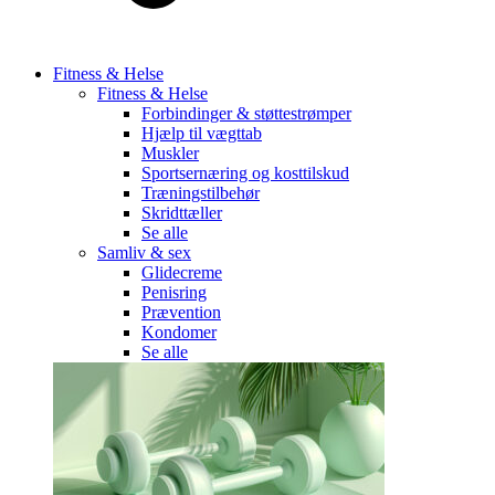
Fitness & Helse
Fitness & Helse
Forbindinger & støttestrømper
Hjælp til vægttab
Muskler
Sportsernæring og kosttilskud
Træningstilbehør
Skridttæller
Se alle
Samliv & sex
Glidecreme
Penisring
Prævention
Kondomer
Se alle