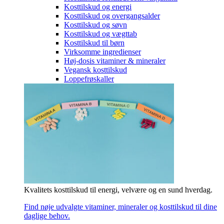
Kosttilskud og energi
Kosttilskud og overgangsalder
Kosttilskud og søvn
Kosttilskud og vægttab
Kosttilskud til børn
Virksomme ingredienser
Høj-dosis vitaminer & mineraler
Vegansk kosttilskud
Loppefrøskaller
Kvalitets kosttilskud til energi, velvære og en sund hverdag.
Find nøje udvalgte vitaminer, mineraler og kosttilskud til dine
daglige behov.