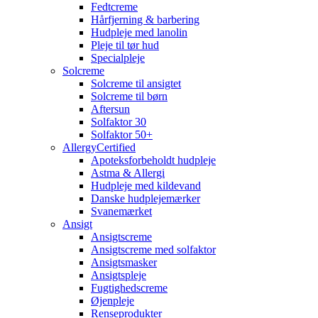
Fedtcreme
Hårfjerning & barbering
Hudpleje med lanolin
Pleje til tør hud
Specialpleje
Solcreme
Solcreme til ansigtet
Solcreme til børn
Aftersun
Solfaktor 30
Solfaktor 50+
AllergyCertified
Apoteksforbeholdt hudpleje
Astma & Allergi
Hudpleje med kildevand
Danske hudplejemærker
Svanemærket
Ansigt
Ansigtscreme
Ansigtscreme med solfaktor
Ansigtsmasker
Ansigtspleje
Fugtighedscreme
Øjenpleje
Renseprodukter