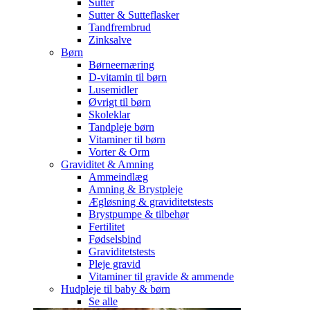
Sutter
Sutter & Sutteflasker
Tandfrembrud
Zinksalve
Børn
Børneernæring
D-vitamin til børn
Lusemidler
Øvrigt til børn
Skoleklar
Tandpleje børn
Vitaminer til børn
Vorter & Orm
Graviditet & Amning
Ammeindlæg
Amning & Brystpleje
Ægløsning & graviditetstests
Brystpumpe & tilbehør
Fertilitet
Fødselsbind
Graviditetstests
Pleje gravid
Vitaminer til gravide & ammende
Hudpleje til baby & børn
Se alle