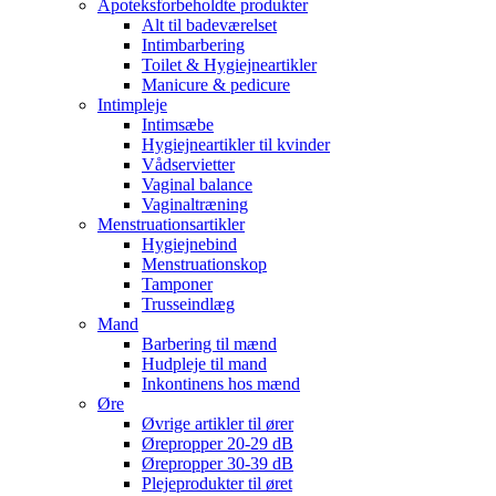
Apoteksforbeholdte produkter
Alt til badeværelset
Intimbarbering
Toilet & Hygiejneartikler
Manicure & pedicure
Intimpleje
Intimsæbe
Hygiejneartikler til kvinder
Vådservietter
Vaginal balance
Vaginaltræning
Menstruationsartikler
Hygiejnebind
Menstruationskop
Tamponer
Trusseindlæg
Mand
Barbering til mænd
Hudpleje til mand
Inkontinens hos mænd
Øre
Øvrige artikler til ører
Ørepropper 20-29 dB
Ørepropper 30-39 dB
Plejeprodukter til øret