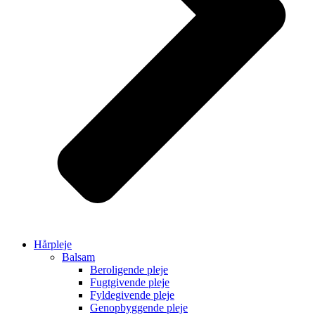
Hårpleje
Balsam
Beroligende pleje
Fugtgivende pleje
Fyldegivende pleje
Genopbyggende pleje