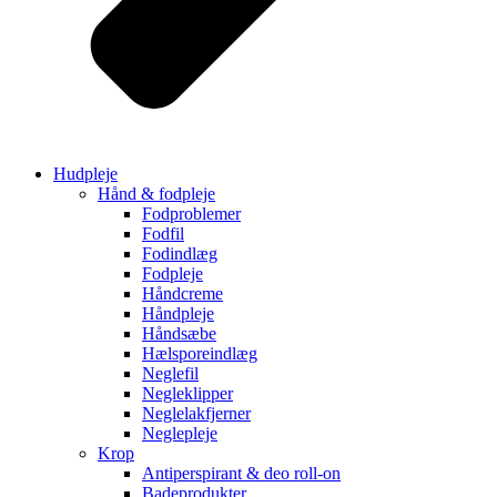
Hudpleje
Hånd & fodpleje
Fodproblemer
Fodfil
Fodindlæg
Fodpleje
Håndcreme
Håndpleje
Håndsæbe
Hælsporeindlæg
Neglefil
Negleklipper
Neglelakfjerner
Neglepleje
Krop
Antiperspirant & deo roll-on
Badeprodukter