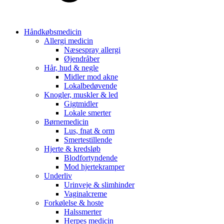
Håndkøbsmedicin
Allergi medicin
Næsespray allergi
Øjendråber
Hår, hud & negle
Midler mod akne
Lokalbedøvende
Knogler, muskler & led
Gigtmidler
Lokale smerter
Børnemedicin
Lus, fnat & orm
Smertestillende
Hjerte & kredsløb
Blodfortyndende
Mod hjertekramper
Underliv
Urinveje & slimhinder
Vaginalcreme
Forkølelse & hoste
Halssmerter
Herpes medicin