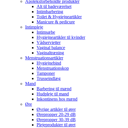
Apoteksforbeholdte produkter
Alt til badeværelset
Intimbarbering
Toilet & Hygiejneartikler
Manicure & pedicure
Intimpleje
Intimsæbe
Hygiejneartikler til kvinder
Vådservietter
Vaginal balance
Vaginaltræning
Menstruationsartikler
Hygiejnebind
Menstruationskop
Tamponer
Trusseindlæg
Mand
Barbering til mænd
Hudpleje til mand
Inkontinens hos mænd
Øre
Øvrige artikler til ører
Ørepropper 20-29 dB
Ørepropper 30-39 dB
Plejeprodukter til øret