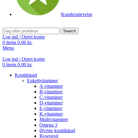
Kundeoplevelse
Search
Log ind / Opret konto
0
items
0.00
kr.
Menu
Log ind / Opret konto
0
items
0.00
kr.
Kosttilskud
Enkeltvitaminer
A-vitaminer
B-vitaminer
C-vitaminer
D-vitaminer
E-vitaminer
K-vitaminer
Multivitaminer
Omega 3
Øvrige kosttilskud
Rosenrod