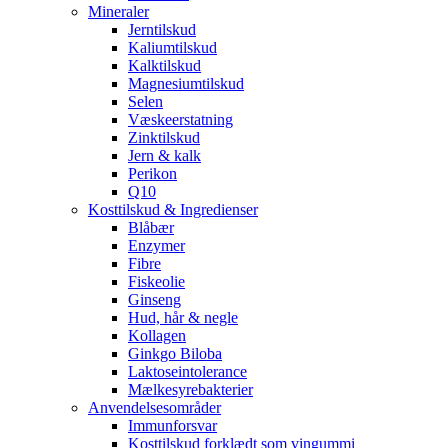
Mineraler
Jerntilskud
Kaliumtilskud
Kalktilskud
Magnesiumtilskud
Selen
Væskeerstatning
Zinktilskud
Jern & kalk
Perikon
Q10
Kosttilskud & Ingredienser
Blåbær
Enzymer
Fibre
Fiskeolie
Ginseng
Hud, hår & negle
Kollagen
Ginkgo Biloba
Laktoseintolerance
Mælkesyrebakterier
Anvendelsesområder
Immunforsvar
Kosttilskud forklædt som vingummi