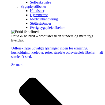
Solbeskyttelse
Sygeplejetilbehør
Handsker
Hjemmetest
Medicinhåndtering
Støttestrømper
Øvrig sygeplejetilbehør
Fritid & helbred – produkter til en sundere og mere tryg
hverdag.
Udforsk nøje udvalgte løsninger inden for ernæring,
husholdning, kæledyr, rejse, sårpleje og sygeplejetilbehør – alt
samlet ét sted.
Se mere