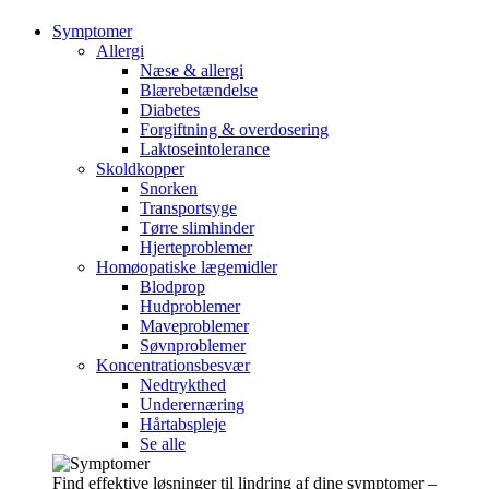
Symptomer
Allergi
Næse & allergi
Blærebetændelse
Diabetes
Forgiftning & overdosering
Laktoseintolerance
Skoldkopper
Snorken
Transportsyge
Tørre slimhinder
Hjerteproblemer
Homøopatiske lægemidler
Blodprop
Hudproblemer
Maveproblemer
Søvnproblemer
Koncentrationsbesvær
Nedtrykthed
Underernæring
Hårtabspleje
Se alle
Find effektive løsninger til lindring af dine symptomer –