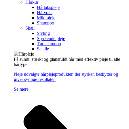
Hårkur
Hårtabspleje
Hårvoks
Mild pleje
Shampoo
Skæl
Styling
Styrkende pleje
Tør shampoo
Se alle
Få sundt, stærkt og glansfuldt hår med effektiv pleje til alle
hårtyper.
Nøje udvalgte hårplejeprodukter, der styrker, beskytter og
giver synlige resultater.
Se mere