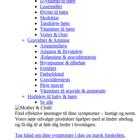
D-vitamin til børn
Lusemidler
Øvrigt til børn
Skoleklar
Tandpleje børn
Vitaminer til børn
Vorter & Orm
Graviditet & Amning
Ammeindlæg
Amning & Brystpleje
Ægløsning & graviditetstests
Brystpumpe & tilbehør
Fertilitet
Fødselsbind
Graviditetstests
Pleje gravid
Vitaminer til gravide & ammende
Hudpleje til baby & børn
Se alle
Find effektive løsninger til dine symptomer – hurtigt og nemt.
Vores nøje udvalgte produkter hjælper med at lindre ubehag
og få dig til at føle dig bedre i hverdagen.
Tag hånd om dine symptomer i dag og mærk forskellen.