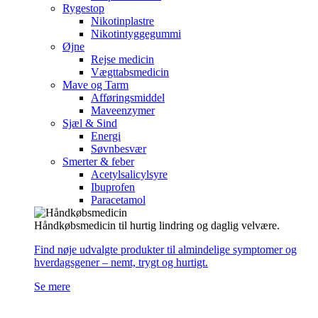
Rygestop
Nikotinplastre
Nikotintyggegummi
Øjne
Rejse medicin
Vægttabsmedicin
Mave og Tarm
Afføringsmiddel
Maveenzymer
Sjæl & Sind
Energi
Søvnbesvær
Smerter & feber
Acetylsalicylsyre
Ibuprofen
Paracetamol
Håndkøbsmedicin til hurtig lindring og daglig velvære.
Find nøje udvalgte produkter til almindelige symptomer og
hverdagsgener – nemt, trygt og hurtigt.
Se mere