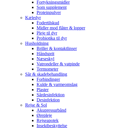
Fortykningsmidler
Som supplement
Proteinpulver
Kæledyr
Fodertilskud
Midler mod flåter & lopper
Pleje til dyr
Probiotika til dyr
Husholdning
Briller & kontaktlinser
Håndsprit
Næseskyl
Vatrondeller & vatpinde
Termometer
Sår & skadebehandling
Forbindinger
Kulde & varmeomslag
Plaster
Sårdesinfektion
Desinfektion
Rejse & Sol
Akupressurbånd
Ørepleje
Rejseapotek
Insektbeskyttelse