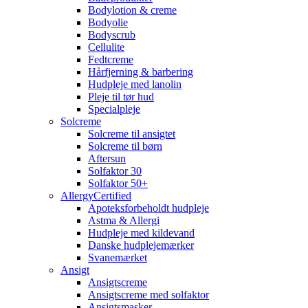
Bodylotion & creme
Bodyolie
Bodyscrub
Cellulite
Fedtcreme
Hårfjerning & barbering
Hudpleje med lanolin
Pleje til tør hud
Specialpleje
Solcreme
Solcreme til ansigtet
Solcreme til børn
Aftersun
Solfaktor 30
Solfaktor 50+
AllergyCertified
Apoteksforbeholdt hudpleje
Astma & Allergi
Hudpleje med kildevand
Danske hudplejemærker
Svanemærket
Ansigt
Ansigtscreme
Ansigtscreme med solfaktor
Ansigtsmasker