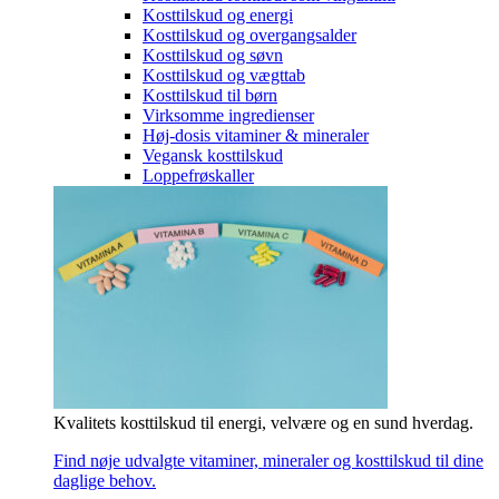
Kosttilskud og energi
Kosttilskud og overgangsalder
Kosttilskud og søvn
Kosttilskud og vægttab
Kosttilskud til børn
Virksomme ingredienser
Høj-dosis vitaminer & mineraler
Vegansk kosttilskud
Loppefrøskaller
Kvalitets kosttilskud til energi, velvære og en sund hverdag.
Find nøje udvalgte vitaminer, mineraler og kosttilskud til dine
daglige behov.