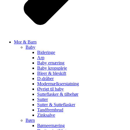
Mor & Barn
Baby
Bideringe
Arp
Baby ernæring
Baby kropspleje
Bleer & bleskift
D-dråber
Modermælkserstatning
Øvrigt til baby
Sutteflasker & tilbehør
Sutter
Sutter & Sutteflasker
Tandfrembrud
Zinksalve
Børn
Børneernæring