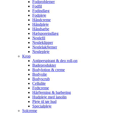
Fodproblemer
Fodfil
Fodindlæg
Fodpleje
Håndcreme
Håndpleje
Håndsæbe
Hælsporeindlæg
Neglefil
Negleklipper
Neglelakfjerner
Neglepleje
Krop
Antiperspirant & deo roll-on
Badeprodukter
Bodylotion & creme
Bodyolie
Bodyscrub
Cellulite
Fedtcreme
Hårfjerning & barbering
Hudpleje med lanolin
Pleje til tør hud
Specialpleje
Solcreme