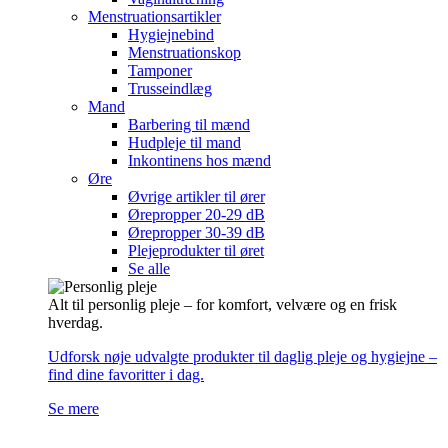
Menstruationsartikler
Hygiejnebind
Menstruationskop
Tamponer
Trusseindlæg
Mand
Barbering til mænd
Hudpleje til mand
Inkontinens hos mænd
Øre
Øvrige artikler til ører
Ørepropper 20-29 dB
Ørepropper 30-39 dB
Plejeprodukter til øret
Se alle
Alt til personlig pleje – for komfort, velvære og en frisk
hverdag.
Udforsk nøje udvalgte produkter til daglig pleje og hygiejne –
find dine favoritter i dag.
Se mere