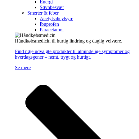
Energi
Søvnbesvær
Smerter & feber
Acetylsalicylsyre
Ibuprofen
Paracetamol
Håndkøbsmedicin til hurtig lindring og daglig velvære.
Find nøje udvalgte produkter til almindelige symptomer og
hverdagsgener – nemt, trygt og hurtigt.
Se mere