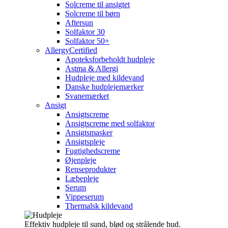
Solcreme til ansigtet
Solcreme til børn
Aftersun
Solfaktor 30
Solfaktor 50+
AllergyCertified
Apoteksforbeholdt hudpleje
Astma & Allergi
Hudpleje med kildevand
Danske hudplejemærker
Svanemærket
Ansigt
Ansigtscreme
Ansigtscreme med solfaktor
Ansigtsmasker
Ansigtspleje
Fugtighedscreme
Øjenpleje
Renseprodukter
Læbepleje
Serum
Vippeserum
Thermalsk kildevand
Effektiv hudpleje til sund, blød og strålende hud.