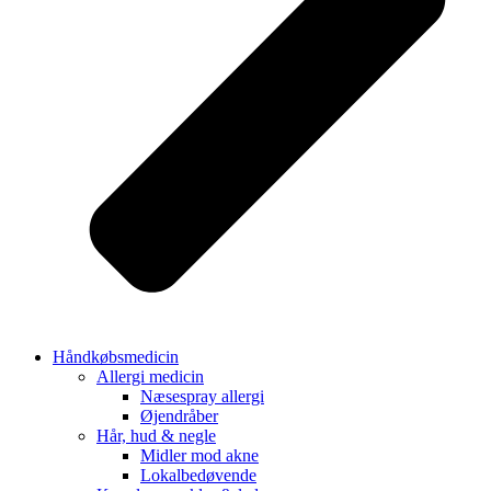
Håndkøbsmedicin
Allergi medicin
Næsespray allergi
Øjendråber
Hår, hud & negle
Midler mod akne
Lokalbedøvende