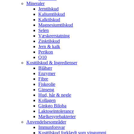
Mineraler
Jerntilskud
Kaliumtilskud
Kalktilskud
Magnesiumtilskud
Selen
Væskeerstatning
Zinktilskud
Jern & kalk
Perikon
Q10
Kosttilskud & Ingredienser
Blåbær
Enzymer
Fibre
Fiskeolie
Ginseng
Hud, hår & negle
Kollagen
Ginkgo Biloba
Laktoseintolerance
Mælkesyrebakterier
Anvendelsesområder
Immunforsvar
Kosttilskud forklædt som vingummi