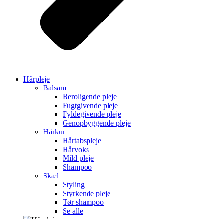
Hårpleje
Balsam
Beroligende pleje
Fugtgivende pleje
Fyldegivende pleje
Genopbyggende pleje
Hårkur
Hårtabspleje
Hårvoks
Mild pleje
Shampoo
Skæl
Styling
Styrkende pleje
Tør shampoo
Se alle