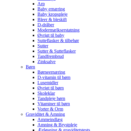
Arp
Baby ernæring
Baby kropspleje
Bleer & bleskift
D-dråber
Modermælkserstatning
Øvrigt til baby
Sutteflasker & tilbehør
Sutter
Sutter & Sutteflasker
Tandfrembrud
Zinksalve
Børn
Børneernæring
D-vitamin til børn
Lusemidler
Øvrigt til børn
Skoleklar
Tandpleje børn
Vitaminer til børn
Vorter & Orm
Graviditet & Amning
Ammeindlæg
Amning & Brystpleje
Ægløsning & graviditetstests