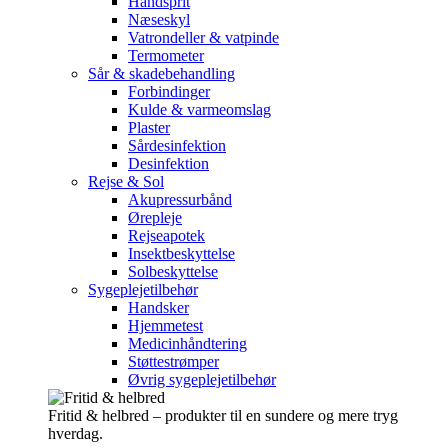
Håndsprit
Næseskyl
Vatrondeller & vatpinde
Termometer
Sår & skadebehandling
Forbindinger
Kulde & varmeomslag
Plaster
Sårdesinfektion
Desinfektion
Rejse & Sol
Akupressurbånd
Ørepleje
Rejseapotek
Insektbeskyttelse
Solbeskyttelse
Sygeplejetilbehør
Handsker
Hjemmetest
Medicinhåndtering
Støttestrømper
Øvrig sygeplejetilbehør
Fritid & helbred – produkter til en sundere og mere tryg
hverdag.