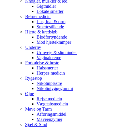
Knogler, muskler & led
Gigtmidler
Lokale smerter
Børnemedicin
Lus, fnat & orm
Smertestillende
Hjerte & kredsløb
Blodfortyndende
Mod hjertekramper
Underliv
Urinveje & slimhinder
Vaginalcreme
Forkølelse & hoste
Halssmerter
Herpes medicin
Rygestop
Nikotinplastre
Nikotintyggegummi
Øjne
Rejse medicin
Vægttabsmedicin
Mave og Tarm
Afføringsmiddel
Maveenzymer
Sjæl & Sind