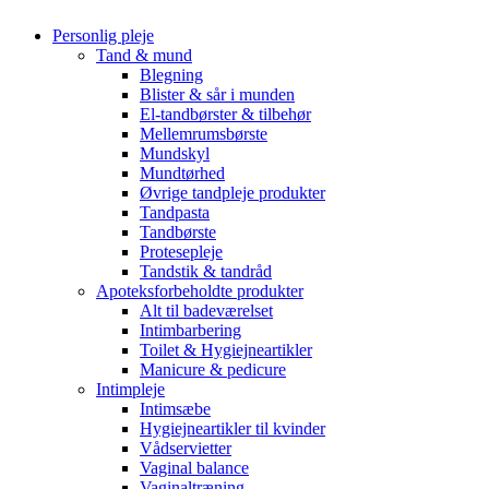
Personlig pleje
Tand & mund
Blegning
Blister & sår i munden
El-tandbørster & tilbehør
Mellemrumsbørste
Mundskyl
Mundtørhed
Øvrige tandpleje produkter
Tandpasta
Tandbørste
Protesepleje
Tandstik & tandråd
Apoteksforbeholdte produkter
Alt til badeværelset
Intimbarbering
Toilet & Hygiejneartikler
Manicure & pedicure
Intimpleje
Intimsæbe
Hygiejneartikler til kvinder
Vådservietter
Vaginal balance
Vaginaltræning