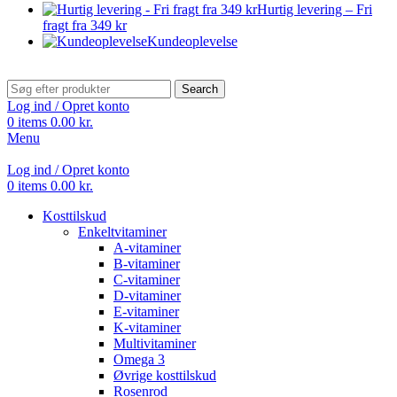
Hurtig levering – Fri
fragt fra 349 kr
Kundeoplevelse
Search
Log ind / Opret konto
0
items
0.00
kr.
Menu
Log ind / Opret konto
0
items
0.00
kr.
Kosttilskud
Enkeltvitaminer
A-vitaminer
B-vitaminer
C-vitaminer
D-vitaminer
E-vitaminer
K-vitaminer
Multivitaminer
Omega 3
Øvrige kosttilskud
Rosenrod