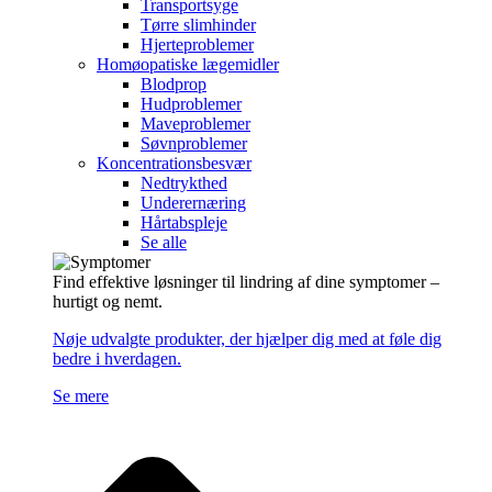
Transportsyge
Tørre slimhinder
Hjerteproblemer
Homøopatiske lægemidler
Blodprop
Hudproblemer
Maveproblemer
Søvnproblemer
Koncentrationsbesvær
Nedtrykthed
Underernæring
Hårtabspleje
Se alle
Find effektive løsninger til lindring af dine symptomer –
hurtigt og nemt.
Nøje udvalgte produkter, der hjælper dig med at føle dig
bedre i hverdagen.
Se mere