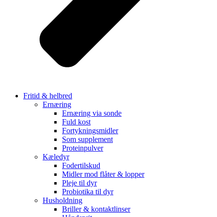
Fritid & helbred
Ernæring
Ernæring via sonde
Fuld kost
Fortykningsmidler
Som supplement
Proteinpulver
Kæledyr
Fodertilskud
Midler mod flåter & lopper
Pleje til dyr
Probiotika til dyr
Husholdning
Briller & kontaktlinser