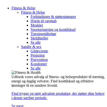
Fitness & Helse
Fitness & Helse
Forbindinger & støttestrømper
Hjælp til vægttab
Muskler
Sportsernæring og kosttilskud
Træningstilbehør
Skridttæller
Se alle
Samliv & sex
Glidecreme
Penisring
Prævention
Kondomer
Se alle
Udforsk vores udvalg af fitness- og helseprodukter til træning,
energi og daglig velvære. Find kosttilskud og effektive
løsninger til en sundere livsstil.
Find trygge og nøje udvalgte produkter, der støtter dine behov
i denne særlige periode.
Se mere