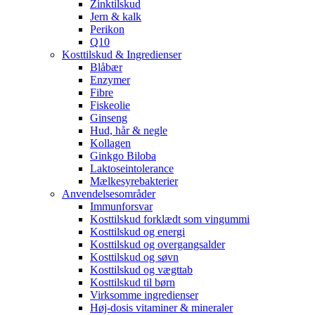
Zinktilskud
Jern & kalk
Perikon
Q10
Kosttilskud & Ingredienser
Blåbær
Enzymer
Fibre
Fiskeolie
Ginseng
Hud, hår & negle
Kollagen
Ginkgo Biloba
Laktoseintolerance
Mælkesyrebakterier
Anvendelsesområder
Immunforsvar
Kosttilskud forklædt som vingummi
Kosttilskud og energi
Kosttilskud og overgangsalder
Kosttilskud og søvn
Kosttilskud og vægttab
Kosttilskud til børn
Virksomme ingredienser
Høj-dosis vitaminer & mineraler