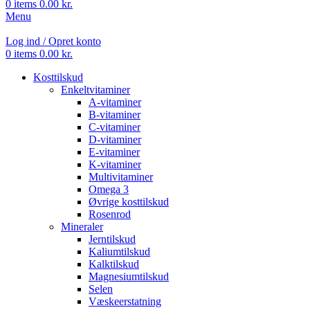
0
items
0.00
kr.
Menu
Log ind / Opret konto
0
items
0.00
kr.
Kosttilskud
Enkeltvitaminer
A-vitaminer
B-vitaminer
C-vitaminer
D-vitaminer
E-vitaminer
K-vitaminer
Multivitaminer
Omega 3
Øvrige kosttilskud
Rosenrod
Mineraler
Jerntilskud
Kaliumtilskud
Kalktilskud
Magnesiumtilskud
Selen
Væskeerstatning