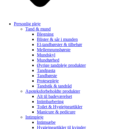
Personlig pleje
Tand & mund
Blegning
Blister & sår i munden
El-tandbørster & tilbehør
Mellemrumsbørste
Mundskyl
Mundtørhed
Øvrige tandpleje produkter
Tandpasta
Tandbørste
Protesepleje
Tandstik & tandråd
Apoteksforbeholdte produkter
Alt til badeværelset
Intimbarbering
Toilet & Hygiejneartikler
Manicure & pedicure
Intimpleje
Intimsæbe
Hygiejneartikler til kvinder