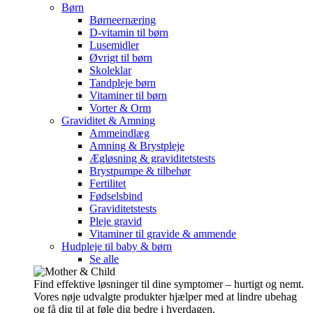
Børn
Børneernæring
D-vitamin til børn
Lusemidler
Øvrigt til børn
Skoleklar
Tandpleje børn
Vitaminer til børn
Vorter & Orm
Graviditet & Amning
Ammeindlæg
Amning & Brystpleje
Ægløsning & graviditetstests
Brystpumpe & tilbehør
Fertilitet
Fødselsbind
Graviditetstests
Pleje gravid
Vitaminer til gravide & ammende
Hudpleje til baby & børn
Se alle
Find effektive løsninger til dine symptomer – hurtigt og nemt.
Vores nøje udvalgte produkter hjælper med at lindre ubehag
og få dig til at føle dig bedre i hverdagen.