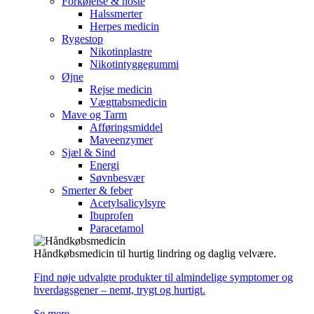
Forkølelse & hoste
Halssmerter
Herpes medicin
Rygestop
Nikotinplastre
Nikotintyggegummi
Øjne
Rejse medicin
Vægttabsmedicin
Mave og Tarm
Afføringsmiddel
Maveenzymer
Sjæl & Sind
Energi
Søvnbesvær
Smerter & feber
Acetylsalicylsyre
Ibuprofen
Paracetamol
Håndkøbsmedicin til hurtig lindring og daglig velvære.
Find nøje udvalgte produkter til almindelige symptomer og
hverdagsgener – nemt, trygt og hurtigt.
Se mere