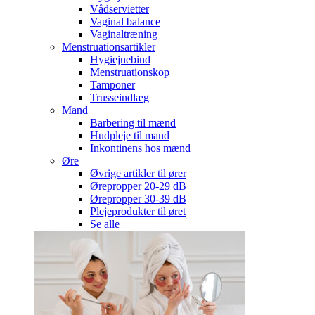
Vådservietter
Vaginal balance
Vaginaltræning
Menstruationsartikler
Hygiejnebind
Menstruationskop
Tamponer
Trusseindlæg
Mand
Barbering til mænd
Hudpleje til mand
Inkontinens hos mænd
Øre
Øvrige artikler til ører
Ørepropper 20-29 dB
Ørepropper 30-39 dB
Plejeprodukter til øret
Se alle