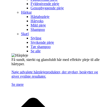
Fyldegivende pleje
Genopbyggende pleje
Hårkur
Hårtabspleje
Hårvoks
Mild pleje
Shampoo
Skæl
Styling
Styrkende pleje
Tør shampoo
Se alle
Få sundt, stærkt og glansfuldt hår med effektiv pleje til alle
hårtyper.
Nøje udvalgte hårplejeprodukter, der styrker, beskytter og
giver synlige resultater.
Se mere