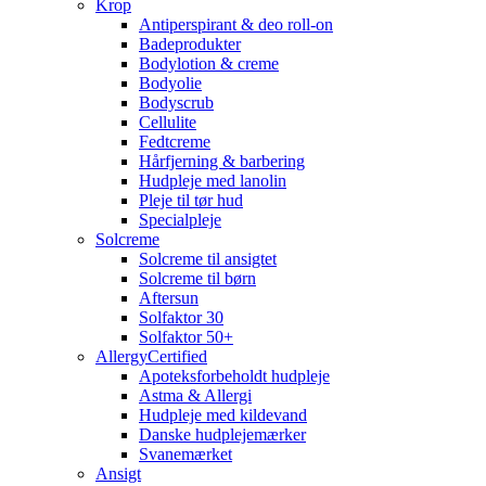
Krop
Antiperspirant & deo roll-on
Badeprodukter
Bodylotion & creme
Bodyolie
Bodyscrub
Cellulite
Fedtcreme
Hårfjerning & barbering
Hudpleje med lanolin
Pleje til tør hud
Specialpleje
Solcreme
Solcreme til ansigtet
Solcreme til børn
Aftersun
Solfaktor 30
Solfaktor 50+
AllergyCertified
Apoteksforbeholdt hudpleje
Astma & Allergi
Hudpleje med kildevand
Danske hudplejemærker
Svanemærket
Ansigt