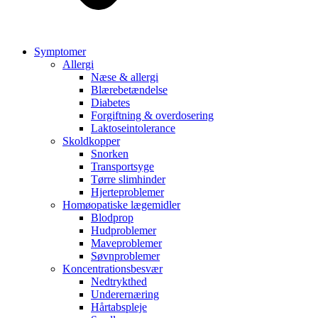
Symptomer
Allergi
Næse & allergi
Blærebetændelse
Diabetes
Forgiftning & overdosering
Laktoseintolerance
Skoldkopper
Snorken
Transportsyge
Tørre slimhinder
Hjerteproblemer
Homøopatiske lægemidler
Blodprop
Hudproblemer
Maveproblemer
Søvnproblemer
Koncentrationsbesvær
Nedtrykthed
Underernæring
Hårtabspleje