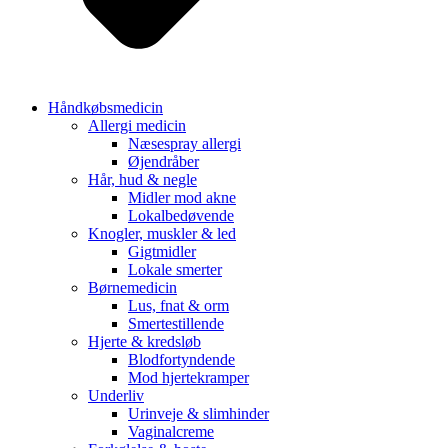
Håndkøbsmedicin
Allergi medicin
Næsespray allergi
Øjendråber
Hår, hud & negle
Midler mod akne
Lokalbedøvende
Knogler, muskler & led
Gigtmidler
Lokale smerter
Børnemedicin
Lus, fnat & orm
Smertestillende
Hjerte & kredsløb
Blodfortyndende
Mod hjertekramper
Underliv
Urinveje & slimhinder
Vaginalcreme