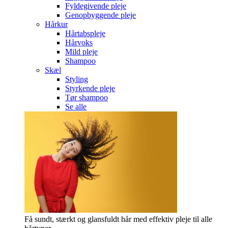
Fyldegivende pleje
Genopbyggende pleje
Hårkur
Hårtabspleje
Hårvoks
Mild pleje
Shampoo
Skæl
Styling
Styrkende pleje
Tør shampoo
Se alle
Få sundt, stærkt og glansfuldt hår med effektiv pleje til alle