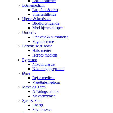
Lokale smerter
Børnemedicin
Lus, fnat & orm
Smertestillende
Hjerte & kredsløb
Blodfortyndende
Mod hjertekramper
Underliv
Urinveje & slimhinder
Vaginalcreme
Forkølelse & hoste
Halssmerter
Herpes medicin
Rygestop
Nikotinplastre
Nikotintyggegummi
Øjne
Rejse medicin
Vægttabsmedicin
Mave og Tarm
Afføringsmiddel
Maveenzymer
Sjæl & Sind
Energi
Søvnbesvær