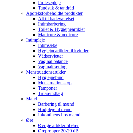
Protesepleje
Tandstik & tandråd
Apoteksforbeholdte produkter
Alt til badeværelset
Intimbarbering
Toilet & Hygiejneartikler
Manicure & pedicure
Intimpleje
Intimsæbe
Hygiejneartikler til kvinder
Vådservietter
Vaginal balance
Vaginaltræning
Menstruationsartikler
Hygiejnebind
Menstruationskop
Tamponer
Trusseindlæg
Mand
Barbering til mænd
Hudpleje til mand
Inkontinens hos mænd
Øre
Øvrige artikler til ører
Ørepropper 20-29 dB