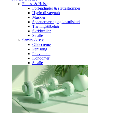
Fitness & Helse
Forbindinger & støttestrømper
Hjælp til vægttab
Muskler
Sportsernæring og kosttilskud
Træningstilbehør
Skridttæller
Se alle
Samliv & sex
Glidecreme
Penisring
Prævention
Kondomer
Se alle