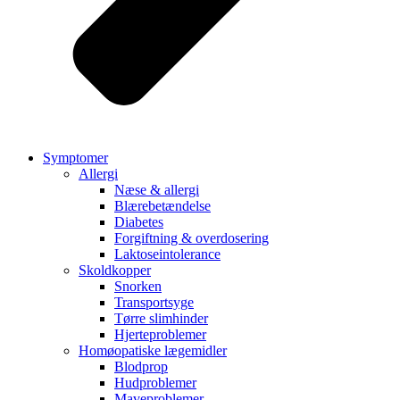
Symptomer
Allergi
Næse & allergi
Blærebetændelse
Diabetes
Forgiftning & overdosering
Laktoseintolerance
Skoldkopper
Snorken
Transportsyge
Tørre slimhinder
Hjerteproblemer
Homøopatiske lægemidler
Blodprop
Hudproblemer
Maveproblemer