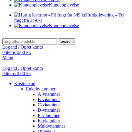
Kundeoplevelse
Hurtig levering – Fri
fragt fra 349 kr
Kundeoplevelse
Search
Log ind / Opret konto
0
items
0.00
kr.
Menu
Log ind / Opret konto
0
items
0.00
kr.
Kosttilskud
Enkeltvitaminer
A-vitaminer
B-vitaminer
C-vitaminer
D-vitaminer
E-vitaminer
K-vitaminer
Multivitaminer
Omega 3