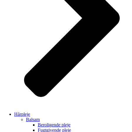
Hårpleje
Balsam
Beroligende pleje
Fugtgivende pleje