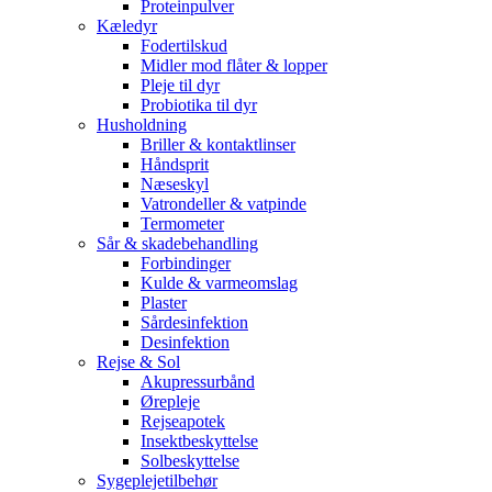
Proteinpulver
Kæledyr
Fodertilskud
Midler mod flåter & lopper
Pleje til dyr
Probiotika til dyr
Husholdning
Briller & kontaktlinser
Håndsprit
Næseskyl
Vatrondeller & vatpinde
Termometer
Sår & skadebehandling
Forbindinger
Kulde & varmeomslag
Plaster
Sårdesinfektion
Desinfektion
Rejse & Sol
Akupressurbånd
Ørepleje
Rejseapotek
Insektbeskyttelse
Solbeskyttelse
Sygeplejetilbehør