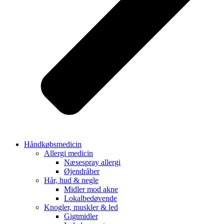
Håndkøbsmedicin
Allergi medicin
Næsespray allergi
Øjendråber
Hår, hud & negle
Midler mod akne
Lokalbedøvende
Knogler, muskler & led
Gigtmidler