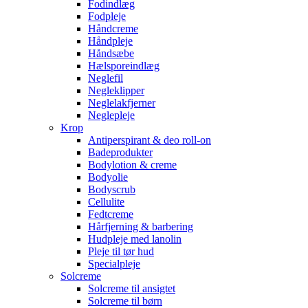
Fodindlæg
Fodpleje
Håndcreme
Håndpleje
Håndsæbe
Hælsporeindlæg
Neglefil
Negleklipper
Neglelakfjerner
Neglepleje
Krop
Antiperspirant & deo roll-on
Badeprodukter
Bodylotion & creme
Bodyolie
Bodyscrub
Cellulite
Fedtcreme
Hårfjerning & barbering
Hudpleje med lanolin
Pleje til tør hud
Specialpleje
Solcreme
Solcreme til ansigtet
Solcreme til børn