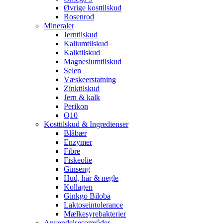
Øvrige kosttilskud
Rosenrod
Mineraler
Jerntilskud
Kaliumtilskud
Kalktilskud
Magnesiumtilskud
Selen
Væskeerstatning
Zinktilskud
Jern & kalk
Perikon
Q10
Kosttilskud & Ingredienser
Blåbær
Enzymer
Fibre
Fiskeolie
Ginseng
Hud, hår & negle
Kollagen
Ginkgo Biloba
Laktoseintolerance
Mælkesyrebakterier
Anvendelsesområder