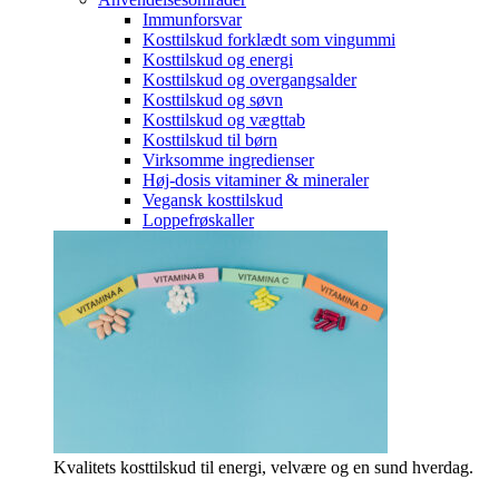
Immunforsvar
Kosttilskud forklædt som vingummi
Kosttilskud og energi
Kosttilskud og overgangsalder
Kosttilskud og søvn
Kosttilskud og vægttab
Kosttilskud til børn
Virksomme ingredienser
Høj-dosis vitaminer & mineraler
Vegansk kosttilskud
Loppefrøskaller
Kvalitets kosttilskud til energi, velvære og en sund hverdag.