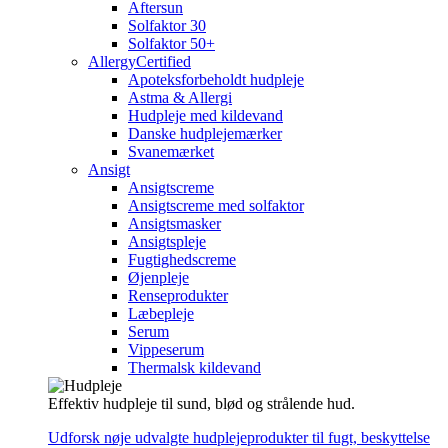
Aftersun
Solfaktor 30
Solfaktor 50+
AllergyCertified
Apoteksforbeholdt hudpleje
Astma & Allergi
Hudpleje med kildevand
Danske hudplejemærker
Svanemærket
Ansigt
Ansigtscreme
Ansigtscreme med solfaktor
Ansigtsmasker
Ansigtspleje
Fugtighedscreme
Øjenpleje
Renseprodukter
Læbepleje
Serum
Vippeserum
Thermalsk kildevand
Effektiv hudpleje til sund, blød og strålende hud.
Udforsk nøje udvalgte hudplejeprodukter til fugt, beskyttelse