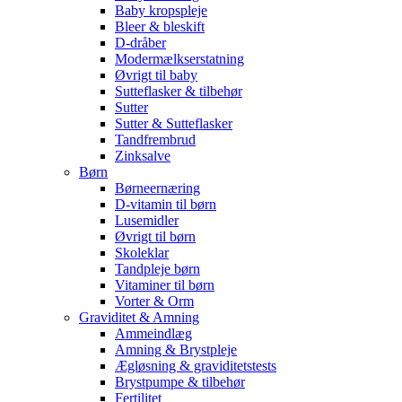
Baby kropspleje
Bleer & bleskift
D-dråber
Modermælkserstatning
Øvrigt til baby
Sutteflasker & tilbehør
Sutter
Sutter & Sutteflasker
Tandfrembrud
Zinksalve
Børn
Børneernæring
D-vitamin til børn
Lusemidler
Øvrigt til børn
Skoleklar
Tandpleje børn
Vitaminer til børn
Vorter & Orm
Graviditet & Amning
Ammeindlæg
Amning & Brystpleje
Ægløsning & graviditetstests
Brystpumpe & tilbehør
Fertilitet