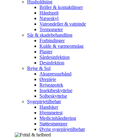
Husholdning
Briller & kontaktlinser
Håndsprit
Næseskyl
Vatrondeller & vatpinde
Termometer
Sår & skadebehandling
Forbindinger
Kulde & varmeomslag
Plaster
Sårdesinfektion
Desinfektion
Rejse & Sol
Akupressurbånd
Ørepleje
Rejseapotek
Insektbeskyttelse
Solbeskyttelse
Sygeplejetilbehør
Handsker
Hjemmetest
Medicinhåndtering
Støttestrømper
Øvrig sygeplejetilbehør