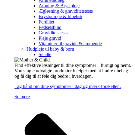
Ammeindlæg
Amning & Brystpleje
Ægløsning & graviditetstests
Brystpumpe & tilbehør
Fertilitet
Fødselsbind
Graviditetstests
Pleje gravid
Vitaminer til gravide & ammende
Hudpleje til baby & børn
Se alle
Find effektive løsninger til dine symptomer – hurtigt og nemt.
Vores nøje udvalgte produkter hjælper med at lindre ubehag
og få dig til at føle dig bedre i hverdagen.
Tag hånd om dine symptomer i dag og mærk forskellen.
Se mere