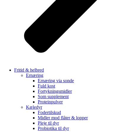
Fritid & helbred
Ernæring
Ernæring via sonde
Fuld kost
Fortykningsmidler
Som supplement
Proteinpulver
Kæledyr
Fodertilskud
Midler mod flåter & lopper
Pleje til dyr
Probiotika til dyr