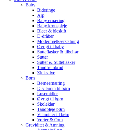
Baby
Bideringe
Arp
Baby ernæring
Baby kropspleje
Bleer & bleskift
D-dråber
Modermælkserstatning
Øvrigt til baby
Sutteflasker & tilbehør
Sutter
Sutter & Sutteflasker
Tandfrembrud
Zinksalve
Børn
Børneernæring
D-vitamin til børn
Lusemidler
Øvrigt til børn
Skoleklar
Tandpleje børn
Vitaminer til børn
Vorter & Orm
Graviditet & Amning