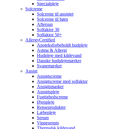
Specialpleje
Solcreme
Solcreme til ansigtet
Solcreme til børn
Aftersun
Solfaktor 30
Solfaktor 50+
AllergyCertified
Apoteksforbeholdt hudpleje
Astma & Allergi
Hudpleje med kildevand
Danske hudplejemærker
Svanemærket
Ansigt
Ansigtscreme
Ansigtscreme med solfaktor
Ansigtsmasker
Ansigtspleje
Fugtighedscreme
Øjenpleje
Renseprodukter
Læbepleje
Serum
Vippeserum
Thermalsk kildevand