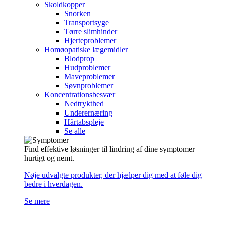
Skoldkopper
Snorken
Transportsyge
Tørre slimhinder
Hjerteproblemer
Homøopatiske lægemidler
Blodprop
Hudproblemer
Maveproblemer
Søvnproblemer
Koncentrationsbesvær
Nedtrykthed
Underernæring
Hårtabspleje
Se alle
Find effektive løsninger til lindring af dine symptomer –
hurtigt og nemt.
Nøje udvalgte produkter, der hjælper dig med at føle dig
bedre i hverdagen.
Se mere