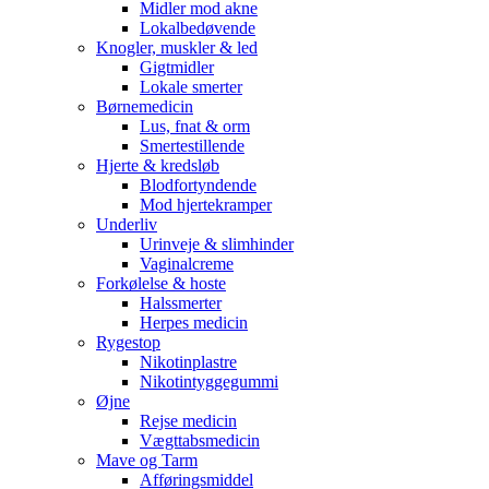
Midler mod akne
Lokalbedøvende
Knogler, muskler & led
Gigtmidler
Lokale smerter
Børnemedicin
Lus, fnat & orm
Smertestillende
Hjerte & kredsløb
Blodfortyndende
Mod hjertekramper
Underliv
Urinveje & slimhinder
Vaginalcreme
Forkølelse & hoste
Halssmerter
Herpes medicin
Rygestop
Nikotinplastre
Nikotintyggegummi
Øjne
Rejse medicin
Vægttabsmedicin
Mave og Tarm
Afføringsmiddel