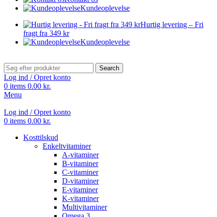
Kundeoplevelse
Hurtig levering – Fri
fragt fra 349 kr
Kundeoplevelse
Search
Log ind / Opret konto
0
items
0.00
kr.
Menu
Log ind / Opret konto
0
items
0.00
kr.
Kosttilskud
Enkeltvitaminer
A-vitaminer
B-vitaminer
C-vitaminer
D-vitaminer
E-vitaminer
K-vitaminer
Multivitaminer
Omega 3