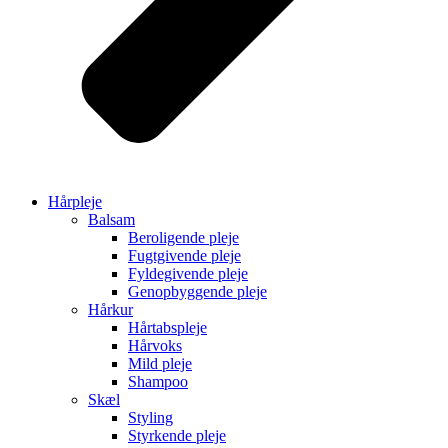
Hårpleje
Balsam
Beroligende pleje
Fugtgivende pleje
Fyldegivende pleje
Genopbyggende pleje
Hårkur
Hårtabspleje
Hårvoks
Mild pleje
Shampoo
Skæl
Styling
Styrkende pleje