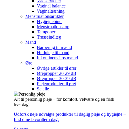
Vådservietter
Vaginal balance
Vaginaltræning
Menstruationsartikler
Hygiejnebind
Menstruationskop
Tamponer
Trusseindlæg
Mand
Barbering til mænd
Hudpleje til mand
Inkontinens hos mænd
Øre
Øvrige artikler til ører
Ørepropper 20-29 dB
Ørepropper 30-39 dB
Plejeprodukter til øret
Se alle
Alt til personlig pleje – for komfort, velvære og en frisk
hverdag.
Udforsk nøje udvalgte produkter til daglig pleje og hygiejne –
find dine favoritter i dag.