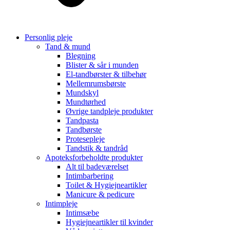
Personlig pleje
Tand & mund
Blegning
Blister & sår i munden
El-tandbørster & tilbehør
Mellemrumsbørste
Mundskyl
Mundtørhed
Øvrige tandpleje produkter
Tandpasta
Tandbørste
Protesepleje
Tandstik & tandråd
Apoteksforbeholdte produkter
Alt til badeværelset
Intimbarbering
Toilet & Hygiejneartikler
Manicure & pedicure
Intimpleje
Intimsæbe
Hygiejneartikler til kvinder