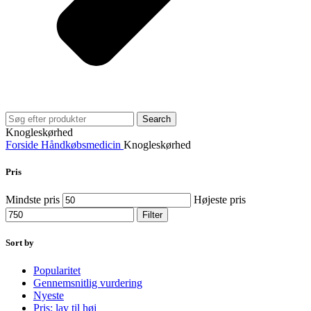
Search
Knogleskørhed
Forside
Håndkøbsmedicin
Knogleskørhed
Pris
Mindste pris
Højeste pris
Filter
Sort by
Popularitet
Gennemsnitlig vurdering
Nyeste
Pris: lav til høj