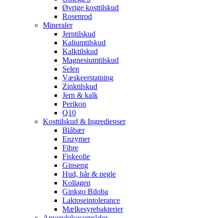
Øvrige kosttilskud
Rosenrod
Mineraler
Jerntilskud
Kaliumtilskud
Kalktilskud
Magnesiumtilskud
Selen
Væskeerstatning
Zinktilskud
Jern & kalk
Perikon
Q10
Kosttilskud & Ingredienser
Blåbær
Enzymer
Fibre
Fiskeolie
Ginseng
Hud, hår & negle
Kollagen
Ginkgo Biloba
Laktoseintolerance
Mælkesyrebakterier
Anvendelsesområder