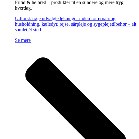
Fritid & helbred – produkter til en sundere og mere tryg
hverdag.
Udforsk nøje udvalgte løsninger inden for ernæring,
husholdning, kæledyr, rejse, sårpleje og sygeplejetilbehør – alt
samlet ét sted.
Se mere