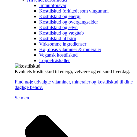
Immunforsvar
Kosttilskud forklædt som vingummi
Kosttilskud og energi
Kosttilskud og overgangsalder
Kosttilskud og søvn
Kosttilskud og vægttab
Kosttilskud til børn
Virksomme ingredienser
Høj-dosis vitaminer & mineraler
Vegansk kosttilskud
Loppefrøskaller
Kvalitets kosttilskud til energi, velvære og en sund hverdag.
Find nøje udvalgte vitaminer, mineraler og kosttilskud til dine
daglige behov.
Se mere