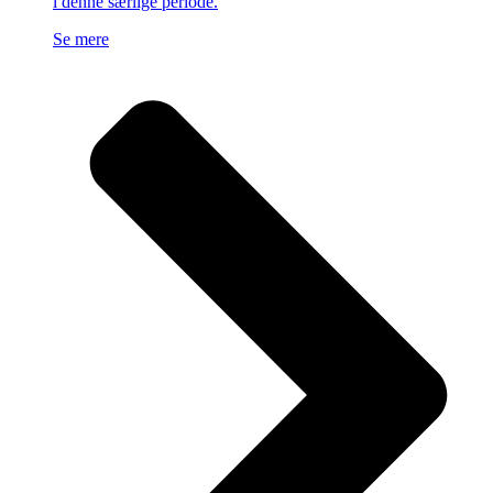
i denne særlige periode.
Se mere