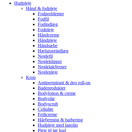
Hudpleje
Hånd & fodpleje
Fodproblemer
Fodfil
Fodindlæg
Fodpleje
Håndcreme
Håndpleje
Håndsæbe
Hælsporeindlæg
Neglefil
Negleklipper
Neglelakfjerner
Neglepleje
Krop
Antiperspirant & deo roll-on
Badeprodukter
Bodylotion & creme
Bodyolie
Bodyscrub
Cellulite
Fedtcreme
Hårfjerning & barbering
Hudpleje med lanolin
Pleje til tør hud