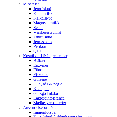
Mineraler
Jerntilskud
Kaliumtilskud
Kalktilskud
Magnesiumtilskud
Selen
Væskeerstatning
Zinktilskud
Jern & kalk
Perikon
Q10
Kosttilskud & Ingredienser
Blåbær
Enzymer
Fibre
Fiskeolie
Ginseng
Hud, hår & negle
Kollagen
Ginkgo Biloba
Laktoseintolerance
Mælkesyrebakterier
Anvendelsesområder
Immunforsvar
Kosttilskud forklædt som vingummi