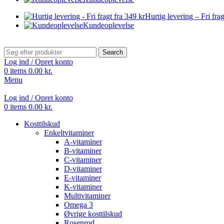
Hurtig levering – Fri frag
Kundeoplevelse
Search
Log ind / Opret konto
0
items
0.00
kr.
Menu
Log ind / Opret konto
0
items
0.00
kr.
Kosttilskud
Enkeltvitaminer
A-vitaminer
B-vitaminer
C-vitaminer
D-vitaminer
E-vitaminer
K-vitaminer
Multivitaminer
Omega 3
Øvrige kosttilskud
Rosenrod