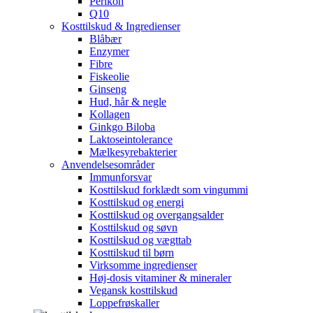
Perikon
Q10
Kosttilskud & Ingredienser
Blåbær
Enzymer
Fibre
Fiskeolie
Ginseng
Hud, hår & negle
Kollagen
Ginkgo Biloba
Laktoseintolerance
Mælkesyrebakterier
Anvendelsesområder
Immunforsvar
Kosttilskud forklædt som vingummi
Kosttilskud og energi
Kosttilskud og overgangsalder
Kosttilskud og søvn
Kosttilskud og vægttab
Kosttilskud til børn
Virksomme ingredienser
Høj-dosis vitaminer & mineraler
Vegansk kosttilskud
Loppefrøskaller