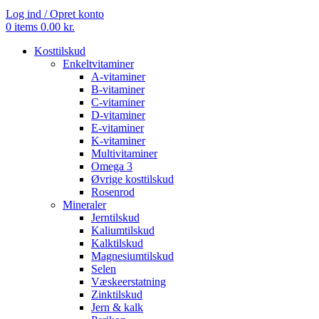
Log ind / Opret konto
0
items
0.00
kr.
Kosttilskud
Enkeltvitaminer
A-vitaminer
B-vitaminer
C-vitaminer
D-vitaminer
E-vitaminer
K-vitaminer
Multivitaminer
Omega 3
Øvrige kosttilskud
Rosenrod
Mineraler
Jerntilskud
Kaliumtilskud
Kalktilskud
Magnesiumtilskud
Selen
Væskeerstatning
Zinktilskud
Jern & kalk