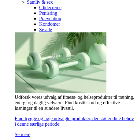
Samliv & sex
Glidecreme
Penisring
Prævention
Kondomer
Se alle
Udforsk vores udvalg af fitness- og helseprodukter til træning,
energi og daglig velvære. Find kosttilskud og effektive
løsninger til en sundere livsstil.
Find trygge og nøje udvalgte produkter, der støtter dine behov
i denne særlige periode.
Se mere