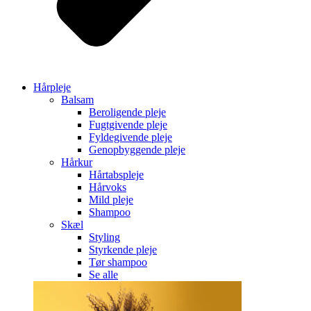
Hårpleje
Balsam
Beroligende pleje
Fugtgivende pleje
Fyldegivende pleje
Genopbyggende pleje
Hårkur
Hårtabspleje
Hårvoks
Mild pleje
Shampoo
Skæl
Styling
Styrkende pleje
Tør shampoo
Se alle