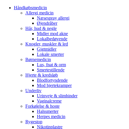
Håndkøbsmedicin
Allergi medicin
Næsespray allergi
Øjendråber
Hår, hud & negle
Midler mod akne
Lokalbedøvende
Knogler, muskler & led
Gigtmidler
Lokale smerter
Børnemedicin
Lus, fnat & orm
Smertestillende
Hjerte & kredsløb
Blodfortyndende
Mod hjertekramper
Underliv
Urinveje & slimhinder
Vaginalcreme
Forkølelse & hoste
Halssmerter
Herpes medicin
Rygestop
Nikotinplastre