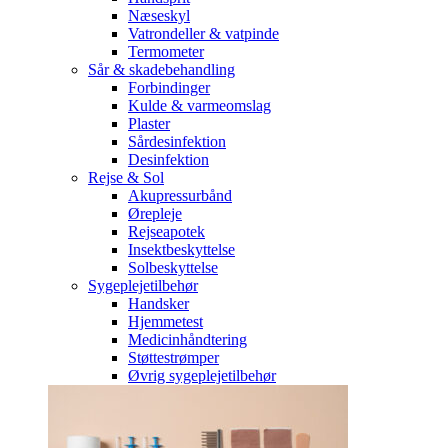
Næseskyl
Vatrondeller & vatpinde
Termometer
Sår & skadebehandling
Forbindinger
Kulde & varmeomslag
Plaster
Sårdesinfektion
Desinfektion
Rejse & Sol
Akupressurbånd
Ørepleje
Rejseapotek
Insektbeskyttelse
Solbeskyttelse
Sygeplejetilbehør
Handsker
Hjemmetest
Medicinhåndtering
Støttestrømper
Øvrig sygeplejetilbehør