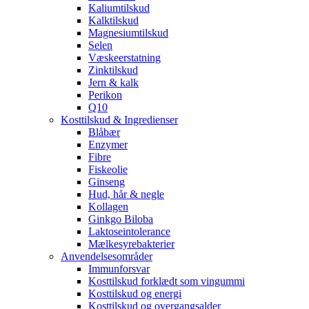
Kaliumtilskud
Kalktilskud
Magnesiumtilskud
Selen
Væskeerstatning
Zinktilskud
Jern & kalk
Perikon
Q10
Kosttilskud & Ingredienser
Blåbær
Enzymer
Fibre
Fiskeolie
Ginseng
Hud, hår & negle
Kollagen
Ginkgo Biloba
Laktoseintolerance
Mælkesyrebakterier
Anvendelsesområder
Immunforsvar
Kosttilskud forklædt som vingummi
Kosttilskud og energi
Kosttilskud og overgangsalder