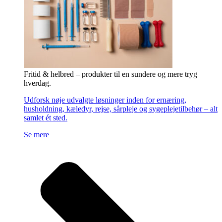
Fritid & helbred – produkter til en sundere og mere tryg
hverdag.
Udforsk nøje udvalgte løsninger inden for ernæring,
husholdning, kæledyr, rejse, sårpleje og sygeplejetilbehør – alt
samlet ét sted.
Se mere