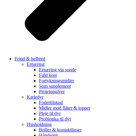
Fritid & helbred
Ernæring
Ernæring via sonde
Fuld kost
Fortykningsmidler
Som supplement
Proteinpulver
Kæledyr
Fodertilskud
Midler mod flåter & lopper
Pleje til dyr
Probiotika til dyr
Husholdning
Briller & kontaktlinser
Håndsprit