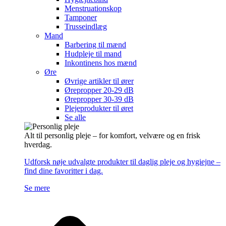
Menstruationskop
Tamponer
Trusseindlæg
Mand
Barbering til mænd
Hudpleje til mand
Inkontinens hos mænd
Øre
Øvrige artikler til ører
Ørepropper 20-29 dB
Ørepropper 30-39 dB
Plejeprodukter til øret
Se alle
Alt til personlig pleje – for komfort, velvære og en frisk
hverdag.
Udforsk nøje udvalgte produkter til daglig pleje og hygiejne –
find dine favoritter i dag.
Se mere