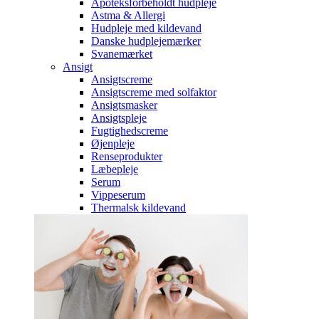
Apoteksforbeholdt hudpleje
Astma & Allergi
Hudpleje med kildevand
Danske hudplejemærker
Svanemærket
Ansigt
Ansigtscreme
Ansigtscreme med solfaktor
Ansigtsmasker
Ansigtspleje
Fugtighedscreme
Øjenpleje
Renseprodukter
Læbepleje
Serum
Vippeserum
Thermalsk kildevand