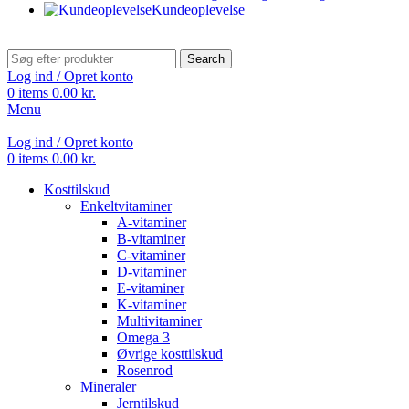
Kundeoplevelse
Search
Log ind / Opret konto
0
items
0.00
kr.
Menu
Log ind / Opret konto
0
items
0.00
kr.
Kosttilskud
Enkeltvitaminer
A-vitaminer
B-vitaminer
C-vitaminer
D-vitaminer
E-vitaminer
K-vitaminer
Multivitaminer
Omega 3
Øvrige kosttilskud
Rosenrod
Mineraler
Jerntilskud