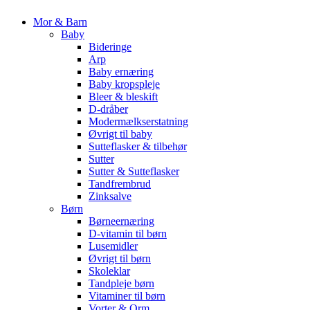
Mor & Barn
Baby
Bideringe
Arp
Baby ernæring
Baby kropspleje
Bleer & bleskift
D-dråber
Modermælkserstatning
Øvrigt til baby
Sutteflasker & tilbehør
Sutter
Sutter & Sutteflasker
Tandfrembrud
Zinksalve
Børn
Børneernæring
D-vitamin til børn
Lusemidler
Øvrigt til børn
Skoleklar
Tandpleje børn
Vitaminer til børn
Vorter & Orm