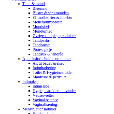
Tand & mund
Blegning
Blister & sår i munden
El-tandbørster & tilbehør
Mellemrumsbørste
Mundskyl
Mundtørhed
Øvrige tandpleje produkter
Tandpasta
Tandbørste
Protesepleje
Tandstik & tandråd
Apoteksforbeholdte produkter
Alt til badeværelset
Intimbarbering
Toilet & Hygiejneartikler
Manicure & pedicure
Intimpleje
Intimsæbe
Hygiejneartikler til kvinder
Vådservietter
Vaginal balance
Vaginaltræning
Menstruationsartikler
Hygiejnebind