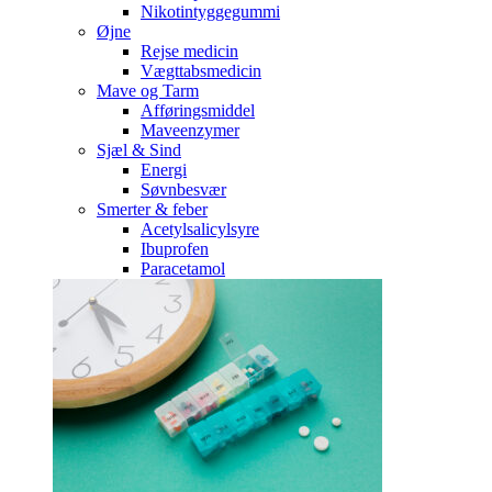
Nikotintyggegummi
Øjne
Rejse medicin
Vægttabsmedicin
Mave og Tarm
Afføringsmiddel
Maveenzymer
Sjæl & Sind
Energi
Søvnbesvær
Smerter & feber
Acetylsalicylsyre
Ibuprofen
Paracetamol