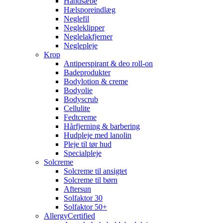
Håndsæbe
Hælsporeindlæg
Neglefil
Negleklipper
Neglelakfjerner
Neglepleje
Krop
Antiperspirant & deo roll-on
Badeprodukter
Bodylotion & creme
Bodyolie
Bodyscrub
Cellulite
Fedtcreme
Hårfjerning & barbering
Hudpleje med lanolin
Pleje til tør hud
Specialpleje
Solcreme
Solcreme til ansigtet
Solcreme til børn
Aftersun
Solfaktor 30
Solfaktor 50+
AllergyCertified