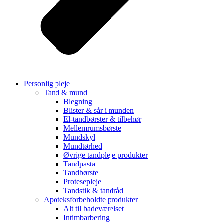
Personlig pleje
Tand & mund
Blegning
Blister & sår i munden
El-tandbørster & tilbehør
Mellemrumsbørste
Mundskyl
Mundtørhed
Øvrige tandpleje produkter
Tandpasta
Tandbørste
Protesepleje
Tandstik & tandråd
Apoteksforbeholdte produkter
Alt til badeværelset
Intimbarbering