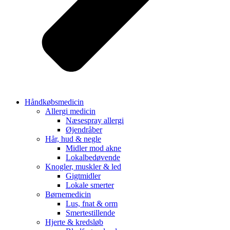
Håndkøbsmedicin
Allergi medicin
Næsespray allergi
Øjendråber
Hår, hud & negle
Midler mod akne
Lokalbedøvende
Knogler, muskler & led
Gigtmidler
Lokale smerter
Børnemedicin
Lus, fnat & orm
Smertestillende
Hjerte & kredsløb