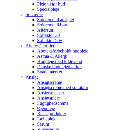
Pleje til tør hud
Specialpleje
Solcreme
Solcreme til ansigtet
Solcreme til børn
Aftersun
Solfaktor 30
Solfaktor 50+
AllergyCertified
Apoteksforbeholdt hudpleje
Astma & Allergi
Hudpleje med kildevand
Danske hudplejemærker
Svanemærket
Ansigt
Ansigtscreme
Ansigtscreme med solfaktor
Ansigtsmasker
Ansigtspleje
Fugtighedscreme
Øjenpleje
Renseprodukter
Læbepleje
Serum
Vippeserum