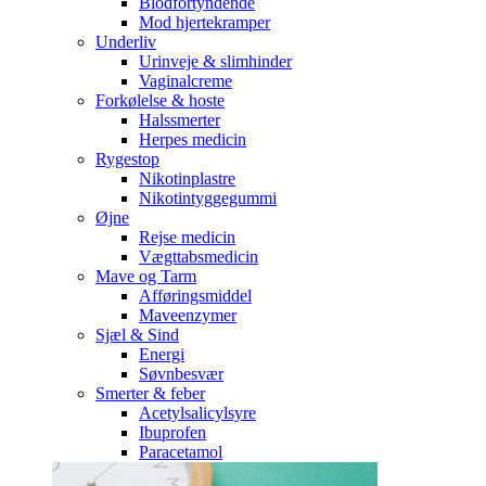
Blodfortyndende
Mod hjertekramper
Underliv
Urinveje & slimhinder
Vaginalcreme
Forkølelse & hoste
Halssmerter
Herpes medicin
Rygestop
Nikotinplastre
Nikotintyggegummi
Øjne
Rejse medicin
Vægttabsmedicin
Mave og Tarm
Afføringsmiddel
Maveenzymer
Sjæl & Sind
Energi
Søvnbesvær
Smerter & feber
Acetylsalicylsyre
Ibuprofen
Paracetamol