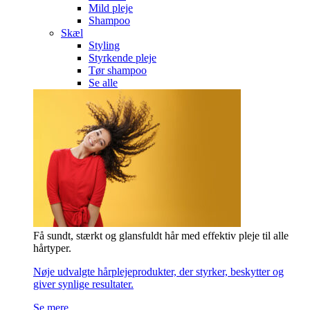
Mild pleje
Shampoo
Skæl
Styling
Styrkende pleje
Tør shampoo
Se alle
Få sundt, stærkt og glansfuldt hår med effektiv pleje til alle
hårtyper.
Nøje udvalgte hårplejeprodukter, der styrker, beskytter og
giver synlige resultater.
Se mere