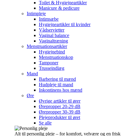
Toilet & Hygiejneartikler
Manicure & pedicure
Intimpleje
Intimsæbe
Hygiejneartikler til kvinder
Vådservietter
Vaginal balance
Vaginaltræning
Menstruationsartikler
Hygiejnebind
Menstruationskop
Tamponer
Trusseindlæg
Mand
Barbering til mænd
Hudpleje til mand
Inkontinens hos mænd
Øre
Øvrige artikler til ører
Ørepropper 20-29 dB
Ørepropper 30-39 dB
Plejeprodukter til øret
Se alle
Alt til personlig pleje – for komfort, velvære og en frisk