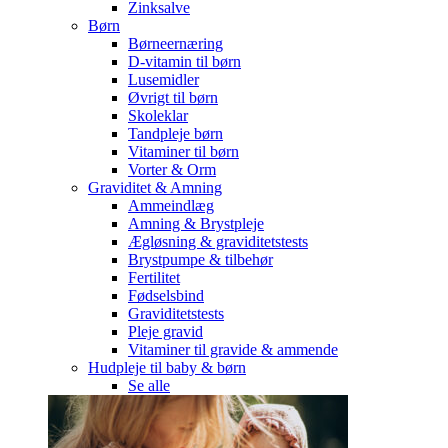
Zinksalve
Børn
Børneernæring
D-vitamin til børn
Lusemidler
Øvrigt til børn
Skoleklar
Tandpleje børn
Vitaminer til børn
Vorter & Orm
Graviditet & Amning
Ammeindlæg
Amning & Brystpleje
Ægløsning & graviditetstests
Brystpumpe & tilbehør
Fertilitet
Fødselsbind
Graviditetstests
Pleje gravid
Vitaminer til gravide & ammende
Hudpleje til baby & børn
Se alle