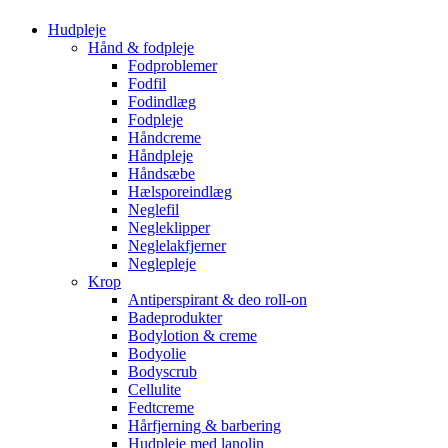
Hudpleje
Hånd & fodpleje
Fodproblemer
Fodfil
Fodindlæg
Fodpleje
Håndcreme
Håndpleje
Håndsæbe
Hælsporeindlæg
Neglefil
Negleklipper
Neglelakfjerner
Neglepleje
Krop
Antiperspirant & deo roll-on
Badeprodukter
Bodylotion & creme
Bodyolie
Bodyscrub
Cellulite
Fedtcreme
Hårfjerning & barbering
Hudpleje med lanolin