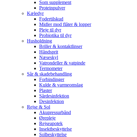
Som supplement
Proteinpulver
Kæledyr
Fodertilskud
Midler mod flåter & lopper
Pleje til dyr
Probiotika til dyr
Husholdning
Briller & kontaktlinser
Håndsprit
Næseskyl
Vatrondeller & vatpinde
Termometer
Sår & skadebehandling
Forbindinger
Kulde & varmeomslag
Plaster
Sårdesinfektion
Desinfektion
Rejse & Sol
Akupressurbånd
Ørepleje
Rejseapotek
Insektbeskyttelse
Solbeskyttelse