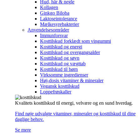
Hud, hår & negle
Kollagen
Ginkgo Biloba
Laktoseintolerance
Mælkesyrebakterier
Anvendelsesområder
Immunforsvar
Kosttilskud forklædt som vingummi
Kosttilskud og energi
Kosttilskud og overgangsalder
Kosttilskud og søvn
Kosttilskud og vægttab
Kosttilskud til børn
Virksomme ingredienser
Høj-dosis vitaminer & mineraler
Vegansk kosttilskud
Loppefrøskaller
Kvalitets kosttilskud til energi, velvære og en sund hverdag.
Find nøje udvalgte vitaminer, mineraler og kosttilskud til dine
daglige behov.
Se mere