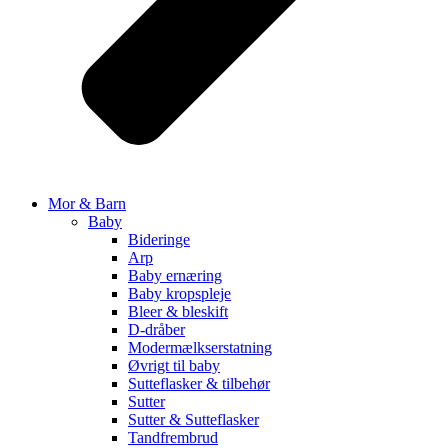
Mor & Barn
Baby
Bideringe
Arp
Baby ernæring
Baby kropspleje
Bleer & bleskift
D-dråber
Modermælkserstatning
Øvrigt til baby
Sutteflasker & tilbehør
Sutter
Sutter & Sutteflasker
Tandfrembrud