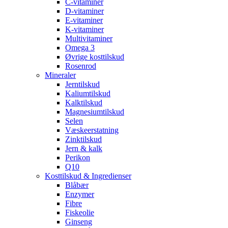
C-vitaminer
D-vitaminer
E-vitaminer
K-vitaminer
Multivitaminer
Omega 3
Øvrige kosttilskud
Rosenrod
Mineraler
Jerntilskud
Kaliumtilskud
Kalktilskud
Magnesiumtilskud
Selen
Væskeerstatning
Zinktilskud
Jern & kalk
Perikon
Q10
Kosttilskud & Ingredienser
Blåbær
Enzymer
Fibre
Fiskeolie
Ginseng