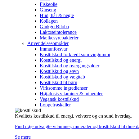
Fiskeolie
Ginseng
Hud, hår & negle
Kollagen
Ginkgo Biloba
Laktoseintolerance
Mælkesyrebakterier
Anvendelsesområder
Immunforsvar
Kosttilskud forklædt som vingummi
Kosttilskud og energi
Kosttilskud og overgangsalder
Kosttilskud og søvn
Kosttilskud og vægttab
Kosttilskud til børn
Virksomme ingredienser
Høj-dosis vitaminer & mineraler
Vegansk kosttilskud
Loppefrøskaller
Kvalitets kosttilskud til energi, velvære og en sund hverdag.
Find nøje udvalgte vitaminer, mineraler og kosttilskud til dine 
Se mere