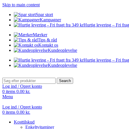
Skip to main content
Spar stort
Kampagner
Hurtig levering – Fri frag
Mærker
Tips & råd
Kontakt os
Kundeoplevelse
Hurtig levering – Fri frag
Kundeoplevelse
Search
Log ind / Opret konto
0
items
0.00
kr.
Menu
Log ind / Opret konto
0
items
0.00
kr.
Kosttilskud
Enkeltvitaminer