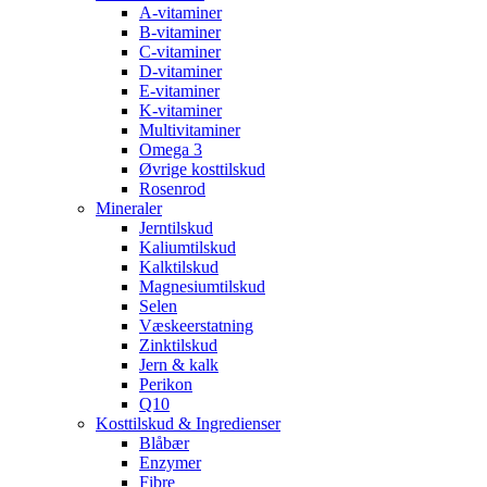
A-vitaminer
B-vitaminer
C-vitaminer
D-vitaminer
E-vitaminer
K-vitaminer
Multivitaminer
Omega 3
Øvrige kosttilskud
Rosenrod
Mineraler
Jerntilskud
Kaliumtilskud
Kalktilskud
Magnesiumtilskud
Selen
Væskeerstatning
Zinktilskud
Jern & kalk
Perikon
Q10
Kosttilskud & Ingredienser
Blåbær
Enzymer
Fibre