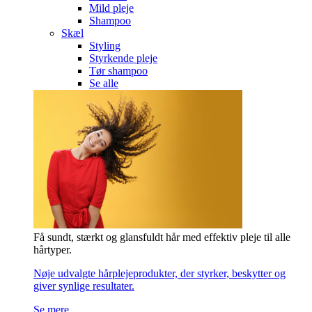
Mild pleje
Shampoo
Skæl
Styling
Styrkende pleje
Tør shampoo
Se alle
Få sundt, stærkt og glansfuldt hår med effektiv pleje til alle
hårtyper.
Nøje udvalgte hårplejeprodukter, der styrker, beskytter og
giver synlige resultater.
Se mere