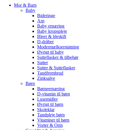
Mor & Barn
Baby
Bideringe
Arp
Baby ernæring
Baby kropspleje
Bleer & bleskift
D-dråber
Modermælkserstatning
Øvrigt til baby
Sutteflasker & tilbehør
Sutter
Sutter & Sutteflasker
Tandfrembrud
Zinksalve
Børn
Børneernæring
D-vitamin til børn
Lusemidler
Øvrigt til børn
Skoleklar
Tandpleje børn
Vitaminer til børn
Vorter & Orm