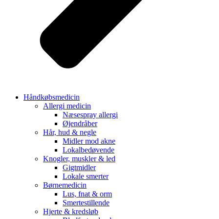
Håndkøbsmedicin
Allergi medicin
Næsespray allergi
Øjendråber
Hår, hud & negle
Midler mod akne
Lokalbedøvende
Knogler, muskler & led
Gigtmidler
Lokale smerter
Børnemedicin
Lus, fnat & orm
Smertestillende
Hjerte & kredsløb