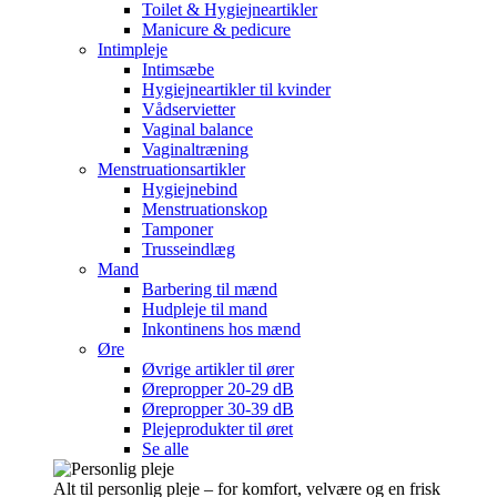
Toilet & Hygiejneartikler
Manicure & pedicure
Intimpleje
Intimsæbe
Hygiejneartikler til kvinder
Vådservietter
Vaginal balance
Vaginaltræning
Menstruationsartikler
Hygiejnebind
Menstruationskop
Tamponer
Trusseindlæg
Mand
Barbering til mænd
Hudpleje til mand
Inkontinens hos mænd
Øre
Øvrige artikler til ører
Ørepropper 20-29 dB
Ørepropper 30-39 dB
Plejeprodukter til øret
Se alle
Alt til personlig pleje – for komfort, velvære og en frisk