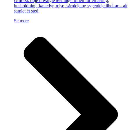
Udforsk nøje udvalgte løsninger inden for ernæring,
husholdning, kæledyr, rejse, sårpleje og sygeplejetilbehør – alt
samlet ét sted.
Se mere