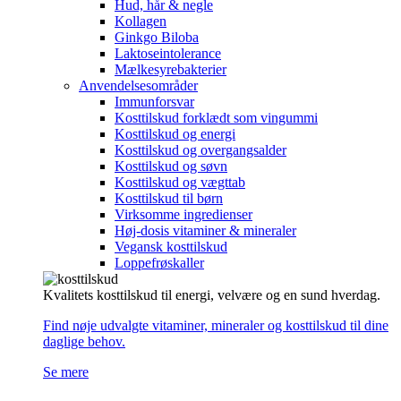
Hud, hår & negle
Kollagen
Ginkgo Biloba
Laktoseintolerance
Mælkesyrebakterier
Anvendelsesområder
Immunforsvar
Kosttilskud forklædt som vingummi
Kosttilskud og energi
Kosttilskud og overgangsalder
Kosttilskud og søvn
Kosttilskud og vægttab
Kosttilskud til børn
Virksomme ingredienser
Høj-dosis vitaminer & mineraler
Vegansk kosttilskud
Loppefrøskaller
Kvalitets kosttilskud til energi, velvære og en sund hverdag.
Find nøje udvalgte vitaminer, mineraler og kosttilskud til dine
daglige behov.
Se mere