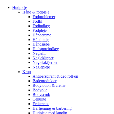
Hudpleje
Hånd & fodpleje
Fodproblemer
Fodfil
Fodindlæg
Fodpleje
Håndcreme
Håndpleje
Håndsæbe
Hælsporeindlæg
Neglefil
Negleklipper
Neglelakfjerner
Neglepleje
Krop
Antiperspirant & deo roll-on
Badeprodukter
Bodylotion & creme
Bodyolie
Bodyscrub
Cellulite
Fedtcreme
Hårfjerning & barbering
Hudpleje med lanolin