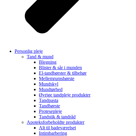
Personlig pleje
Tand & mund
Blegning
Blister & sår i munden
El-tandbørster & tilbehør
Mellemrumsbørste
Mundskyl
Mundtørhed
Øvrige tandpleje produkter
Tandpasta
Tandbørste
Protesepleje
Tandstik & tandråd
Apoteksforbeholdte produkter
Alt til badeværelset
Intimbarbering