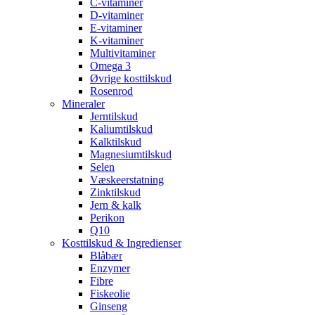
C-vitaminer
D-vitaminer
E-vitaminer
K-vitaminer
Multivitaminer
Omega 3
Øvrige kosttilskud
Rosenrod
Mineraler
Jerntilskud
Kaliumtilskud
Kalktilskud
Magnesiumtilskud
Selen
Væskeerstatning
Zinktilskud
Jern & kalk
Perikon
Q10
Kosttilskud & Ingredienser
Blåbær
Enzymer
Fibre
Fiskeolie
Ginseng