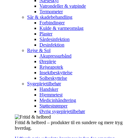
Næseskyl
Vatrondeller & vatpinde
Termometer
Sår & skadebehandling
Forbindinger
Kulde & varmeomslag
Plaster
Sårdesinfektion
Desinfektion
Rejse & Sol
Akupressurbånd
Ørepleje
Rejseapotek
Insektbeskyttelse
Solbeskyttelse
Sygeplejetilbehør
Handsker
Hjemmetest
Medicinhåndtering
Støttestrømper
Øvrig sygeplejetilbehør
Fritid & helbred – produkter til en sundere og mere tryg
hverdag.