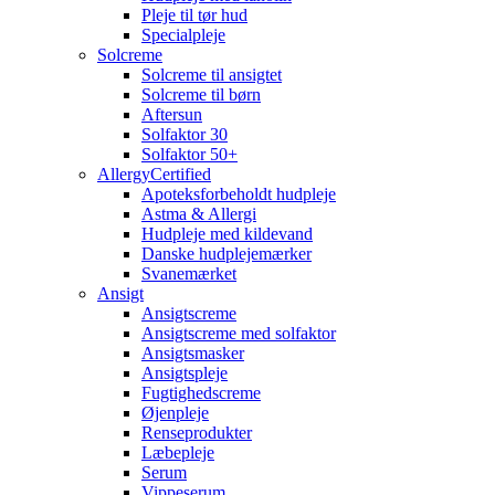
Pleje til tør hud
Specialpleje
Solcreme
Solcreme til ansigtet
Solcreme til børn
Aftersun
Solfaktor 30
Solfaktor 50+
AllergyCertified
Apoteksforbeholdt hudpleje
Astma & Allergi
Hudpleje med kildevand
Danske hudplejemærker
Svanemærket
Ansigt
Ansigtscreme
Ansigtscreme med solfaktor
Ansigtsmasker
Ansigtspleje
Fugtighedscreme
Øjenpleje
Renseprodukter
Læbepleje
Serum
Vippeserum