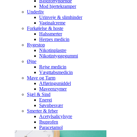
Blodfortyndende
Mod hjertekramper
Underliv
Urinveje & slimhinder
Vaginalcreme
Forkølelse & hoste
Halssmerter
Herpes medicin
Rygestop
Nikotinplastre
Nikotintyggegummi
Øjne
Rejse medicin
Vægttabsmedicin
Mave og Tarm
Afføringsmiddel
Maveenzymer
Sjæl & Sind
Energi
Søvnbesvær
Smerter & feber
Acetylsalicylsyre
Ibuprofen
Paracetamol