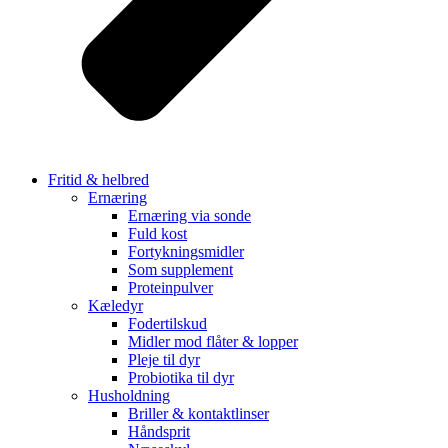
Fritid & helbred
Ernæring
Ernæring via sonde
Fuld kost
Fortykningsmidler
Som supplement
Proteinpulver
Kæledyr
Fodertilskud
Midler mod flåter & lopper
Pleje til dyr
Probiotika til dyr
Husholdning
Briller & kontaktlinser
Håndsprit