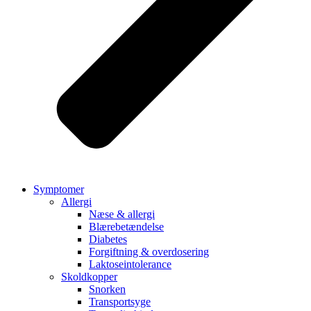
Symptomer
Allergi
Næse & allergi
Blærebetændelse
Diabetes
Forgiftning & overdosering
Laktoseintolerance
Skoldkopper
Snorken
Transportsyge