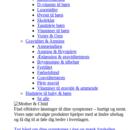
D-vitamin til børn
Lusemidler
Øvrigt til børn
Skoleklar
Tandpleje børn
Vitaminer til børn
Vorter & Orm
Graviditet & Amning
Ammeindlæg
Amning & Brystpleje
Ægløsning & graviditetstests
Brystpumpe & tilbehør
Fertilitet
Fødselsbind
Graviditetstests
Pleje gravid
Vitaminer til gravide & ammende
Hudpleje til baby & børn
Se alle
Find effektive løsninger til dine symptomer – hurtigt og nemt.
Vores nøje udvalgte produkter hjælper med at lindre ubehag
og få dig til at føle dig bedre i hverdagen.
Tag hånd om dine symptomer i dag og mærk forskellen.