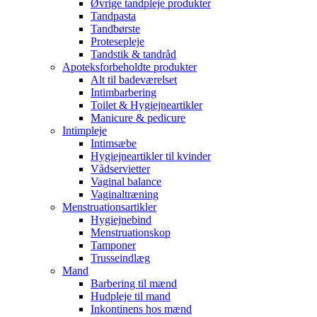
Øvrige tandpleje produkter
Tandpasta
Tandbørste
Protesepleje
Tandstik & tandråd
Apoteksforbeholdte produkter
Alt til badeværelset
Intimbarbering
Toilet & Hygiejneartikler
Manicure & pedicure
Intimpleje
Intimsæbe
Hygiejneartikler til kvinder
Vådservietter
Vaginal balance
Vaginaltræning
Menstruationsartikler
Hygiejnebind
Menstruationskop
Tamponer
Trusseindlæg
Mand
Barbering til mænd
Hudpleje til mand
Inkontinens hos mænd