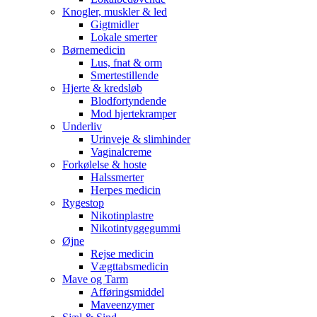
Knogler, muskler & led
Gigtmidler
Lokale smerter
Børnemedicin
Lus, fnat & orm
Smertestillende
Hjerte & kredsløb
Blodfortyndende
Mod hjertekramper
Underliv
Urinveje & slimhinder
Vaginalcreme
Forkølelse & hoste
Halssmerter
Herpes medicin
Rygestop
Nikotinplastre
Nikotintyggegummi
Øjne
Rejse medicin
Vægttabsmedicin
Mave og Tarm
Afføringsmiddel
Maveenzymer