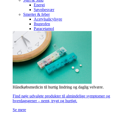
Sjæl & Sind
Energi
Søvnbesvær
Smerter & feber
Acetylsalicylsyre
Ibuprofen
Paracetamol
Håndkøbsmedicin til hurtig lindring og daglig velvære.
Find nøje udvalgte produkter til almindelige symptomer og
hverdagsgener – nemt, trygt og hurtigt.
Se mere