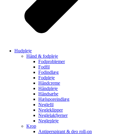
Hudpleje
Hånd & fodpleje
Fodproblemer
Fodfil
Fodindlæg
Fodpleje
Håndcreme
Håndpleje
Håndsæbe
Hælsporeindlæg
Neglefil
Negleklipper
Neglelakfjerner
Neglepleje
Krop
Antiperspirant & deo roll-on