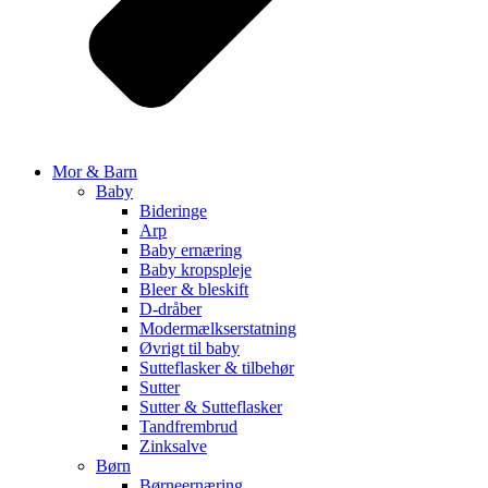
Mor & Barn
Baby
Bideringe
Arp
Baby ernæring
Baby kropspleje
Bleer & bleskift
D-dråber
Modermælkserstatning
Øvrigt til baby
Sutteflasker & tilbehør
Sutter
Sutter & Sutteflasker
Tandfrembrud
Zinksalve
Børn
Børneernæring