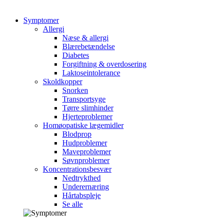
Symptomer
Allergi
Næse & allergi
Blærebetændelse
Diabetes
Forgiftning & overdosering
Laktoseintolerance
Skoldkopper
Snorken
Transportsyge
Tørre slimhinder
Hjerteproblemer
Homøopatiske lægemidler
Blodprop
Hudproblemer
Maveproblemer
Søvnproblemer
Koncentrationsbesvær
Nedtrykthed
Underernæring
Hårtabspleje
Se alle