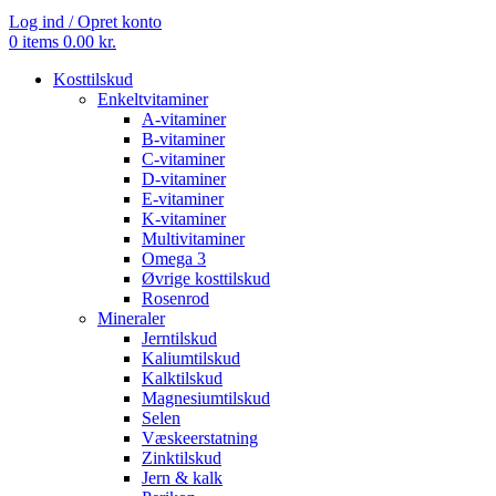
Log ind / Opret konto
0
items
0.00
kr.
Kosttilskud
Enkeltvitaminer
A-vitaminer
B-vitaminer
C-vitaminer
D-vitaminer
E-vitaminer
K-vitaminer
Multivitaminer
Omega 3
Øvrige kosttilskud
Rosenrod
Mineraler
Jerntilskud
Kaliumtilskud
Kalktilskud
Magnesiumtilskud
Selen
Væskeerstatning
Zinktilskud
Jern & kalk