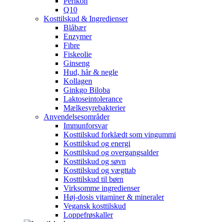
Perikon
Q10
Kosttilskud & Ingredienser
Blåbær
Enzymer
Fibre
Fiskeolie
Ginseng
Hud, hår & negle
Kollagen
Ginkgo Biloba
Laktoseintolerance
Mælkesyrebakterier
Anvendelsesområder
Immunforsvar
Kosttilskud forklædt som vingummi
Kosttilskud og energi
Kosttilskud og overgangsalder
Kosttilskud og søvn
Kosttilskud og vægttab
Kosttilskud til børn
Virksomme ingredienser
Høj-dosis vitaminer & mineraler
Vegansk kosttilskud
Loppefrøskaller