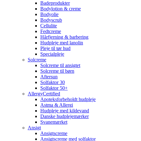
Badeprodukter
Bodylotion & creme
Bodyolie
Bodyscrub
Cellulite
Fedtcreme
Hårfjerning & barbering
Hudpleje med lanolin
Pleje til tør hud
Specialpleje
Solcreme
Solcreme til ansigtet
Solcreme til børn
Aftersun
Solfaktor 30
Solfaktor 50+
AllergyCertified
Apoteksforbeholdt hudpleje
Astma & Allergi
Hudpleje med kildevand
Danske hudplejemærker
Svanemærket
Ansigt
Ansigtscreme
Ansigtscreme med solfaktor