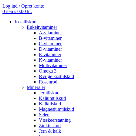
Log ind / Opret konto
0
items
0.00
kr.
Kosttilskud
Enkeltvitaminer
A-vitaminer
B-vitaminer
C-vitaminer
D-vitaminer
E-vitaminer
K-vitaminer
Multivitaminer
Omega 3
Øvrige kosttilskud
Rosenrod
Mineraler
Jerntilskud
Kaliumtilskud
Kalktilskud
Magnesiumtilskud
Selen
Væskeerstatning
Zinktilskud
Jern & kalk