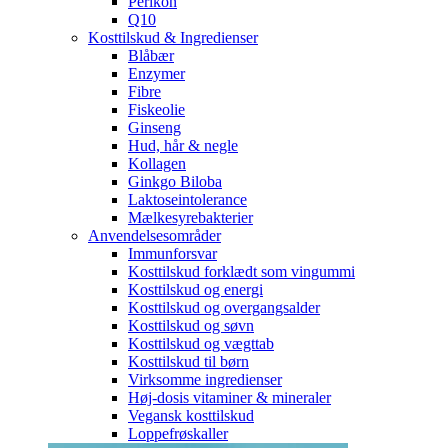
Perikon
Q10
Kosttilskud & Ingredienser
Blåbær
Enzymer
Fibre
Fiskeolie
Ginseng
Hud, hår & negle
Kollagen
Ginkgo Biloba
Laktoseintolerance
Mælkesyrebakterier
Anvendelsesområder
Immunforsvar
Kosttilskud forklædt som vingummi
Kosttilskud og energi
Kosttilskud og overgangsalder
Kosttilskud og søvn
Kosttilskud og vægttab
Kosttilskud til børn
Virksomme ingredienser
Høj-dosis vitaminer & mineraler
Vegansk kosttilskud
Loppefrøskaller