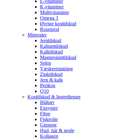
E-vitaminer
K-vitaminer
Multivitaminer
Omega 3
Øvrige kosttilskud
Rosenrod
Mineraler
Jerntilskud
Kaliumtilskud
Kalktilskud
Magnesiumtilskud
Selen
Væskeerstatning
Zinktilskud
Jern & kalk
Perikon
Q10
Kosttilskud & Ingredienser
Blåbær
Enzymer
Fibre
Fiskeolie
Ginseng
Hud, hår & negle
Kollagen