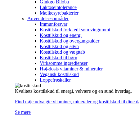
Ginkgo Biloba
Laktoseintolerance
Mælkesyrebakterier
Anvendelsesområder
Immunforsvar
Kosttilskud forklædt som vingummi
Kosttilskud og energi
Kosttilskud og overgangsalder
Kosttilskud og søvn
Kosttilskud og vægttab
Kosttilskud til børn
Virksomme ingredienser
Høj-dosis vitaminer & mineraler
Vegansk kosttilskud
Loppefrøskaller
Kvalitets kosttilskud til energi, velvære og en sund hverdag.
Find nøje udvalgte vitaminer, mineraler og kosttilskud til dine 
Se mere