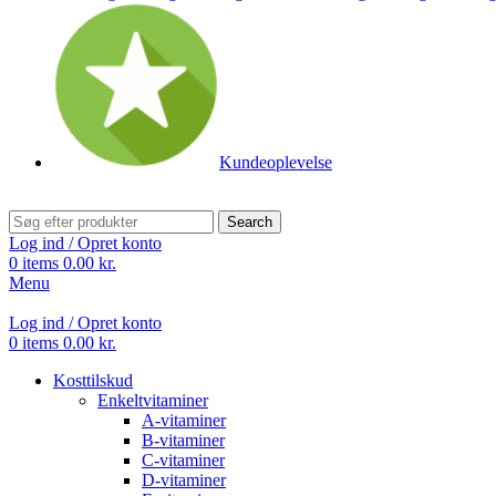
Kundeoplevelse
Search
Log ind / Opret konto
0
items
0.00
kr.
Menu
Log ind / Opret konto
0
items
0.00
kr.
Kosttilskud
Enkeltvitaminer
A-vitaminer
B-vitaminer
C-vitaminer
D-vitaminer