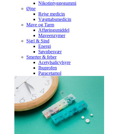
Nikotintyggegummi
Øjne
Rejse medicin
Vægttabsmedicin
Mave og Tarm
Afføringsmiddel
Maveenzymer
Sjæl & Sind
Energi
Søvnbesvær
Smerter & feber
Acetylsalicylsyre
Ibuprofen
Paracetamol