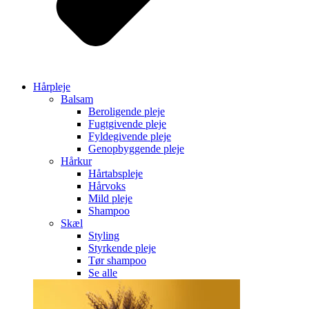
Hårpleje
Balsam
Beroligende pleje
Fugtgivende pleje
Fyldegivende pleje
Genopbyggende pleje
Hårkur
Hårtabspleje
Hårvoks
Mild pleje
Shampoo
Skæl
Styling
Styrkende pleje
Tør shampoo
Se alle