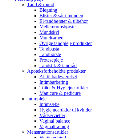
Tand & mund
Blegning
Blister & sår i munden
El-tandbørster & tilbehør
Mellemrumsbørste
Mundskyl
Mundtørhed
Øvrige tandpleje produkter
Tandpasta
Tandbørste
Protesepleje
Tandstik & tandråd
Apoteksforbeholdte produkter
Alt til badeværelset
Intimbarbering
Toilet & Hygiejneartikler
Manicure & pedicure
Intimpleje
Intimsæbe
Hygiejneartikler til kvinder
Vådservietter
Vaginal balance
Vaginaltræning
Menstruationsartikler
Hygiejnebind