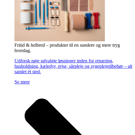
Fritid & helbred – produkter til en sundere og mere tryg
hverdag.
Udforsk nøje udvalgte løsninger inden for ernæring,
husholdning, kæledyr, rejse, sårpleje og sygeplejetilbehør – alt
samlet ét sted.
Se mere