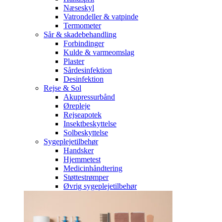
Næseskyl
Vatrondeller & vatpinde
Termometer
Sår & skadebehandling
Forbindinger
Kulde & varmeomslag
Plaster
Sårdesinfektion
Desinfektion
Rejse & Sol
Akupressurbånd
Ørepleje
Rejseapotek
Insektbeskyttelse
Solbeskyttelse
Sygeplejetilbehør
Handsker
Hjemmetest
Medicinhåndtering
Støttestrømper
Øvrig sygeplejetilbehør