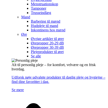
Menstruationskop
Tamponer
Trusseindlæg
Mand
Barbering til mænd
Hudpleje til mand
Inkontinens hos mænd
Øre
Øvrige artikler til ører
Ørepropper 20-29 dB
Ørepropper 30-39 dB
Plejeprodukter til øret
Se alle
Alt til personlig pleje – for komfort, velvære og en frisk
hverdag.
Udforsk nøje udvalgte produkter til daglig pleje og hygiejne –
find dine favoritter i dag.
Se mere