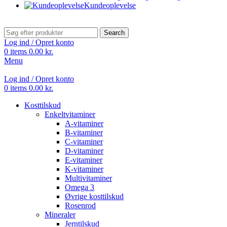
Kundeoplevelse
Search
Log ind / Opret konto
0
items
0.00
kr.
Menu
Log ind / Opret konto
0
items
0.00
kr.
Kosttilskud
Enkeltvitaminer
A-vitaminer
B-vitaminer
C-vitaminer
D-vitaminer
E-vitaminer
K-vitaminer
Multivitaminer
Omega 3
Øvrige kosttilskud
Rosenrod
Mineraler
Jerntilskud