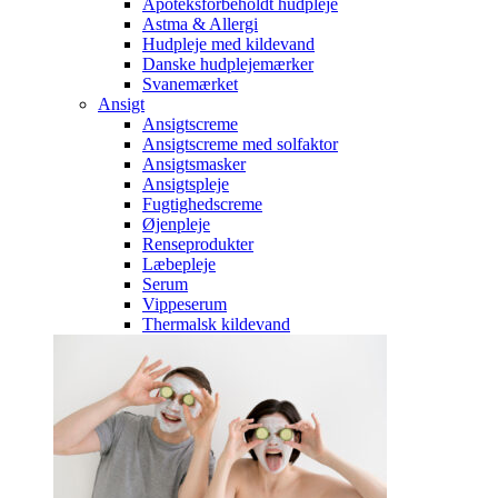
Apoteksforbeholdt hudpleje
Astma & Allergi
Hudpleje med kildevand
Danske hudplejemærker
Svanemærket
Ansigt
Ansigtscreme
Ansigtscreme med solfaktor
Ansigtsmasker
Ansigtspleje
Fugtighedscreme
Øjenpleje
Renseprodukter
Læbepleje
Serum
Vippeserum
Thermalsk kildevand