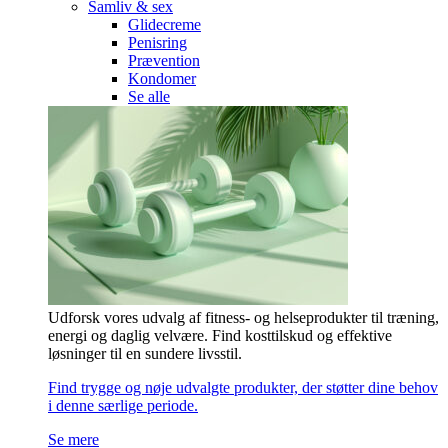
Samliv & sex
Glidecreme
Penisring
Prævention
Kondomer
Se alle
Udforsk vores udvalg af fitness- og helseprodukter til træning,
energi og daglig velvære. Find kosttilskud og effektive
løsninger til en sundere livsstil.
Find trygge og nøje udvalgte produkter, der støtter dine behov
i denne særlige periode.
Se mere