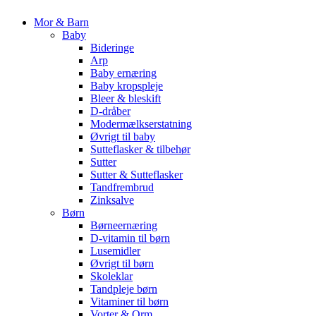
Mor & Barn
Baby
Bideringe
Arp
Baby ernæring
Baby kropspleje
Bleer & bleskift
D-dråber
Modermælkserstatning
Øvrigt til baby
Sutteflasker & tilbehør
Sutter
Sutter & Sutteflasker
Tandfrembrud
Zinksalve
Børn
Børneernæring
D-vitamin til børn
Lusemidler
Øvrigt til børn
Skoleklar
Tandpleje børn
Vitaminer til børn
Vorter & Orm