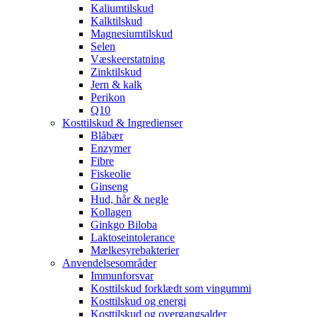
Kaliumtilskud
Kalktilskud
Magnesiumtilskud
Selen
Væskeerstatning
Zinktilskud
Jern & kalk
Perikon
Q10
Kosttilskud & Ingredienser
Blåbær
Enzymer
Fibre
Fiskeolie
Ginseng
Hud, hår & negle
Kollagen
Ginkgo Biloba
Laktoseintolerance
Mælkesyrebakterier
Anvendelsesområder
Immunforsvar
Kosttilskud forklædt som vingummi
Kosttilskud og energi
Kosttilskud og overgangsalder