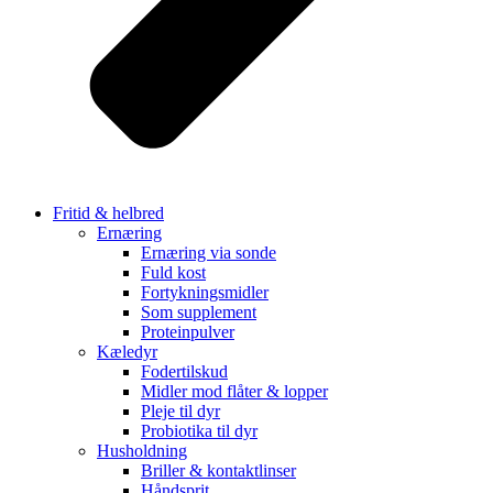
Fritid & helbred
Ernæring
Ernæring via sonde
Fuld kost
Fortykningsmidler
Som supplement
Proteinpulver
Kæledyr
Fodertilskud
Midler mod flåter & lopper
Pleje til dyr
Probiotika til dyr
Husholdning
Briller & kontaktlinser
Håndsprit