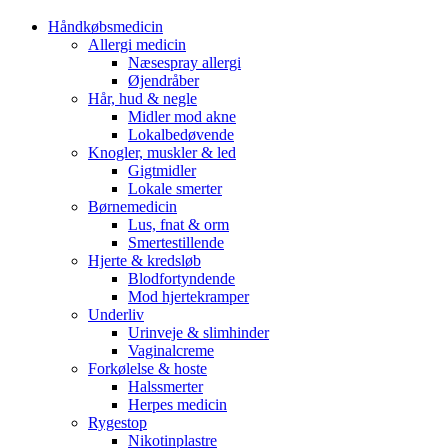
Håndkøbsmedicin
Allergi medicin
Næsespray allergi
Øjendråber
Hår, hud & negle
Midler mod akne
Lokalbedøvende
Knogler, muskler & led
Gigtmidler
Lokale smerter
Børnemedicin
Lus, fnat & orm
Smertestillende
Hjerte & kredsløb
Blodfortyndende
Mod hjertekramper
Underliv
Urinveje & slimhinder
Vaginalcreme
Forkølelse & hoste
Halssmerter
Herpes medicin
Rygestop
Nikotinplastre