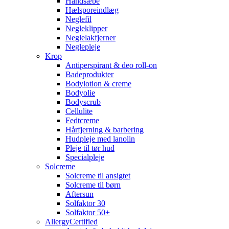
Håndsæbe
Hælsporeindlæg
Neglefil
Negleklipper
Neglelakfjerner
Neglepleje
Krop
Antiperspirant & deo roll-on
Badeprodukter
Bodylotion & creme
Bodyolie
Bodyscrub
Cellulite
Fedtcreme
Hårfjerning & barbering
Hudpleje med lanolin
Pleje til tør hud
Specialpleje
Solcreme
Solcreme til ansigtet
Solcreme til børn
Aftersun
Solfaktor 30
Solfaktor 50+
AllergyCertified