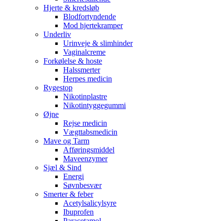
Hjerte & kredsløb
Blodfortyndende
Mod hjertekramper
Underliv
Urinveje & slimhinder
Vaginalcreme
Forkølelse & hoste
Halssmerter
Herpes medicin
Rygestop
Nikotinplastre
Nikotintyggegummi
Øjne
Rejse medicin
Vægttabsmedicin
Mave og Tarm
Afføringsmiddel
Maveenzymer
Sjæl & Sind
Energi
Søvnbesvær
Smerter & feber
Acetylsalicylsyre
Ibuprofen
Paracetamol