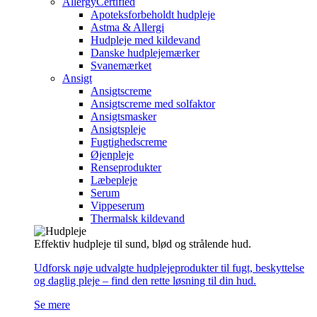
AllergyCertified
Apoteksforbeholdt hudpleje
Astma & Allergi
Hudpleje med kildevand
Danske hudplejemærker
Svanemærket
Ansigt
Ansigtscreme
Ansigtscreme med solfaktor
Ansigtsmasker
Ansigtspleje
Fugtighedscreme
Øjenpleje
Renseprodukter
Læbepleje
Serum
Vippeserum
Thermalsk kildevand
Effektiv hudpleje til sund, blød og strålende hud.
Udforsk nøje udvalgte hudplejeprodukter til fugt, beskyttelse
og daglig pleje – find den rette løsning til din hud.
Se mere