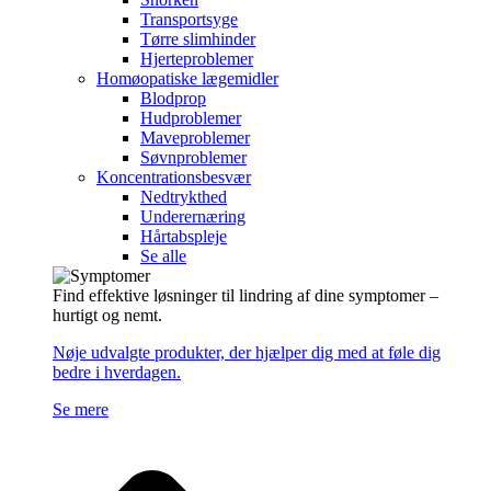
Transportsyge
Tørre slimhinder
Hjerteproblemer
Homøopatiske lægemidler
Blodprop
Hudproblemer
Maveproblemer
Søvnproblemer
Koncentrationsbesvær
Nedtrykthed
Underernæring
Hårtabspleje
Se alle
Find effektive løsninger til lindring af dine symptomer –
hurtigt og nemt.
Nøje udvalgte produkter, der hjælper dig med at føle dig
bedre i hverdagen.
Se mere