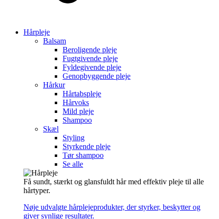
Hårpleje
Balsam
Beroligende pleje
Fugtgivende pleje
Fyldegivende pleje
Genopbyggende pleje
Hårkur
Hårtabspleje
Hårvoks
Mild pleje
Shampoo
Skæl
Styling
Styrkende pleje
Tør shampoo
Se alle
Få sundt, stærkt og glansfuldt hår med effektiv pleje til alle
hårtyper.
Nøje udvalgte hårplejeprodukter, der styrker, beskytter og
giver synlige resultater.