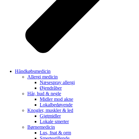
Håndkøbsmedicin
Allergi medicin
Næsespray allergi
Øjendråber
Hår, hud & negle
Midler mod akne
Lokalbedøvende
Knogler, muskler & led
Gigtmidler
Lokale smerter
Børnemedicin
Lus, fnat & orm
Smertestillende