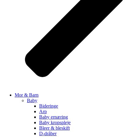
Mor & Barn
Baby
Bideringe
Arp
Baby ernæring
Baby kropspleje
Bleer & bleskift
D-dråber