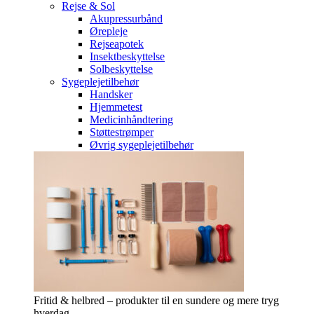
Rejse & Sol
Akupressurbånd
Ørepleje
Rejseapotek
Insektbeskyttelse
Solbeskyttelse
Sygeplejetilbehør
Handsker
Hjemmetest
Medicinhåndtering
Støttestrømper
Øvrig sygeplejetilbehør
Fritid & helbred – produkter til en sundere og mere tryg
hverdag.