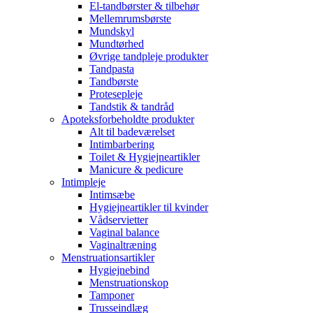
El-tandbørster & tilbehør
Mellemrumsbørste
Mundskyl
Mundtørhed
Øvrige tandpleje produkter
Tandpasta
Tandbørste
Protesepleje
Tandstik & tandråd
Apoteksforbeholdte produkter
Alt til badeværelset
Intimbarbering
Toilet & Hygiejneartikler
Manicure & pedicure
Intimpleje
Intimsæbe
Hygiejneartikler til kvinder
Vådservietter
Vaginal balance
Vaginaltræning
Menstruationsartikler
Hygiejnebind
Menstruationskop
Tamponer
Trusseindlæg