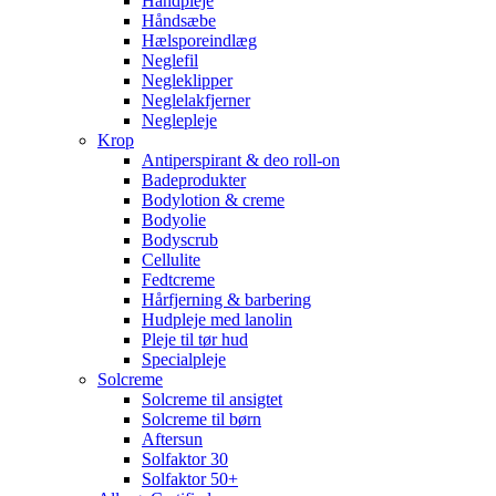
Håndpleje
Håndsæbe
Hælsporeindlæg
Neglefil
Negleklipper
Neglelakfjerner
Neglepleje
Krop
Antiperspirant & deo roll-on
Badeprodukter
Bodylotion & creme
Bodyolie
Bodyscrub
Cellulite
Fedtcreme
Hårfjerning & barbering
Hudpleje med lanolin
Pleje til tør hud
Specialpleje
Solcreme
Solcreme til ansigtet
Solcreme til børn
Aftersun
Solfaktor 30
Solfaktor 50+