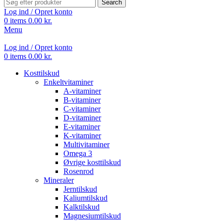
Search
Log ind / Opret konto
0
items
0.00
kr.
Menu
Log ind / Opret konto
0
items
0.00
kr.
Kosttilskud
Enkeltvitaminer
A-vitaminer
B-vitaminer
C-vitaminer
D-vitaminer
E-vitaminer
K-vitaminer
Multivitaminer
Omega 3
Øvrige kosttilskud
Rosenrod
Mineraler
Jerntilskud
Kaliumtilskud
Kalktilskud
Magnesiumtilskud