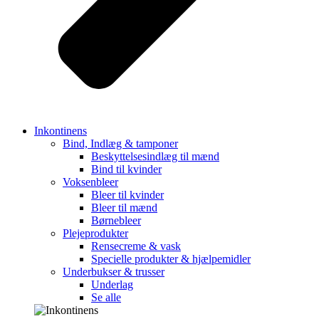
Inkontinens
Bind, Indlæg & tamponer
Beskyttelsesindlæg til mænd
Bind til kvinder
Voksenbleer
Bleer til kvinder
Bleer til mænd
Børnebleer
Plejeprodukter
Rensecreme & vask
Specielle produkter & hjælpemidler
Underbukser & trusser
Underlag
Se alle