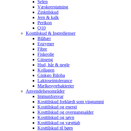
Selen
Væskeerstatning
Zinktilskud
Jern & kalk
Perikon
Q10
Kosttilskud & Ingredienser
Blåbær
Enzymer
Fibre
Fiskeolie
Ginseng
Hud, hår & negle
Kollagen
Ginkgo Biloba
Laktoseintolerance
Mælkesyrebakterier
Anvendelsesområder
Immunforsvar
Kosttilskud forklædt som vingummi
Kosttilskud og energi
Kosttilskud og overgangsalder
Kosttilskud og søvn
Kosttilskud og vægttab
Kosttilskud til børn