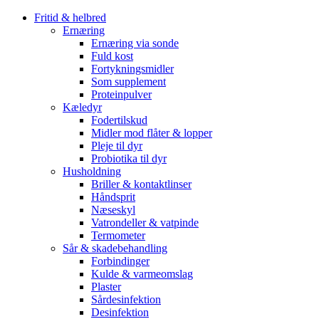
Fritid & helbred
Ernæring
Ernæring via sonde
Fuld kost
Fortykningsmidler
Som supplement
Proteinpulver
Kæledyr
Fodertilskud
Midler mod flåter & lopper
Pleje til dyr
Probiotika til dyr
Husholdning
Briller & kontaktlinser
Håndsprit
Næseskyl
Vatrondeller & vatpinde
Termometer
Sår & skadebehandling
Forbindinger
Kulde & varmeomslag
Plaster
Sårdesinfektion
Desinfektion