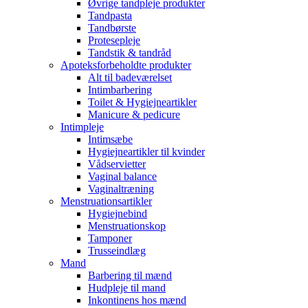
Øvrige tandpleje produkter
Tandpasta
Tandbørste
Protesepleje
Tandstik & tandråd
Apoteksforbeholdte produkter
Alt til badeværelset
Intimbarbering
Toilet & Hygiejneartikler
Manicure & pedicure
Intimpleje
Intimsæbe
Hygiejneartikler til kvinder
Vådservietter
Vaginal balance
Vaginaltræning
Menstruationsartikler
Hygiejnebind
Menstruationskop
Tamponer
Trusseindlæg
Mand
Barbering til mænd
Hudpleje til mand
Inkontinens hos mænd