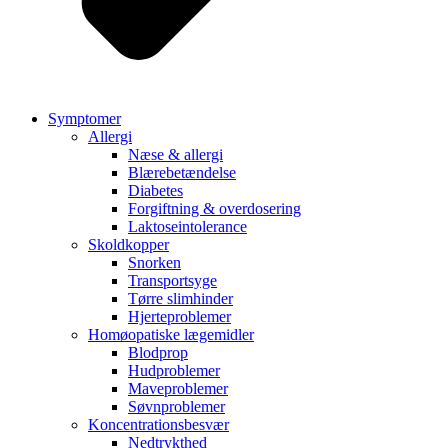
Symptomer
Allergi
Næse & allergi
Blærebetændelse
Diabetes
Forgiftning & overdosering
Laktoseintolerance
Skoldkopper
Snorken
Transportsyge
Tørre slimhinder
Hjerteproblemer
Homøopatiske lægemidler
Blodprop
Hudproblemer
Maveproblemer
Søvnproblemer
Koncentrationsbesvær
Nedtrykthed