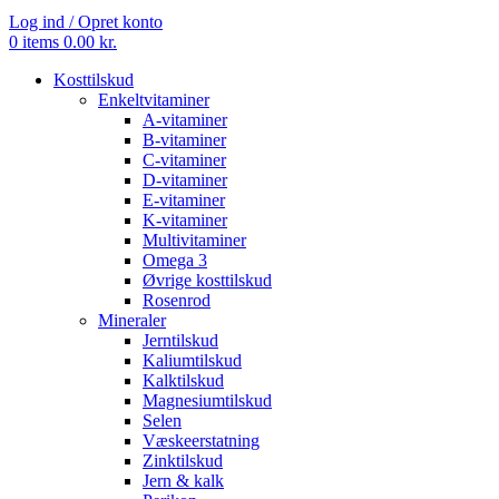
Log ind / Opret konto
0
items
0.00
kr.
Kosttilskud
Enkeltvitaminer
A-vitaminer
B-vitaminer
C-vitaminer
D-vitaminer
E-vitaminer
K-vitaminer
Multivitaminer
Omega 3
Øvrige kosttilskud
Rosenrod
Mineraler
Jerntilskud
Kaliumtilskud
Kalktilskud
Magnesiumtilskud
Selen
Væskeerstatning
Zinktilskud
Jern & kalk