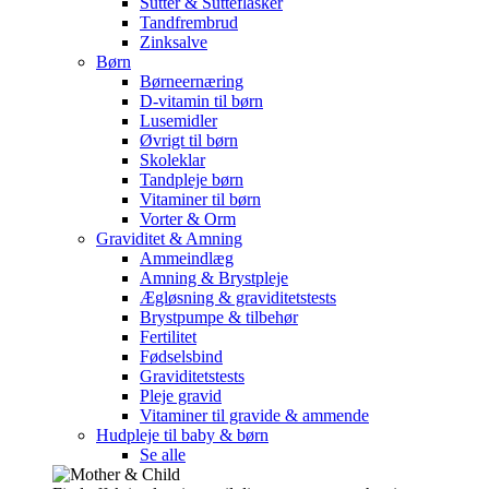
Sutter & Sutteflasker
Tandfrembrud
Zinksalve
Børn
Børneernæring
D-vitamin til børn
Lusemidler
Øvrigt til børn
Skoleklar
Tandpleje børn
Vitaminer til børn
Vorter & Orm
Graviditet & Amning
Ammeindlæg
Amning & Brystpleje
Ægløsning & graviditetstests
Brystpumpe & tilbehør
Fertilitet
Fødselsbind
Graviditetstests
Pleje gravid
Vitaminer til gravide & ammende
Hudpleje til baby & børn
Se alle