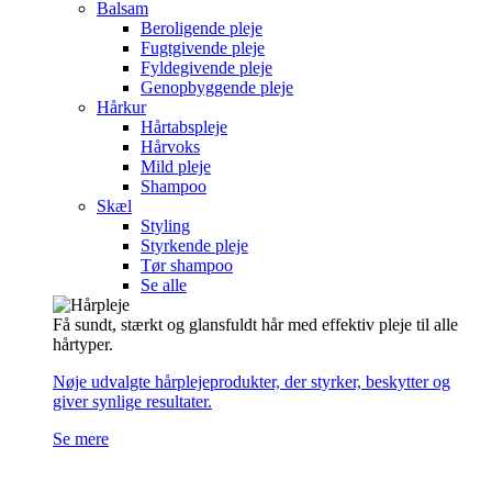
Balsam
Beroligende pleje
Fugtgivende pleje
Fyldegivende pleje
Genopbyggende pleje
Hårkur
Hårtabspleje
Hårvoks
Mild pleje
Shampoo
Skæl
Styling
Styrkende pleje
Tør shampoo
Se alle
Få sundt, stærkt og glansfuldt hår med effektiv pleje til alle
hårtyper.
Nøje udvalgte hårplejeprodukter, der styrker, beskytter og
giver synlige resultater.
Se mere