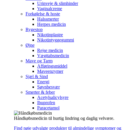
Urinveje & slimhinder
Vaginalcreme
Forkølelse & hoste
Halssmerter
Herpes medicin
Rygestop
Nikotinplastre
Nikotintyggegummi
Øjne
Rejse medicin
Vægttabsmedicin
Mave og Tarm
Afføringsmiddel
Maveenzymer
Sjæl & Sind
Energi
Søvnbesvær
Smerter & feber
Acetylsalicylsyre
Ibuprofen
Paracetamol
Håndkøbsmedicin til hurtig lindring og daglig velvære.
Find nøje udvalgte produkter til almindelige symptomer og