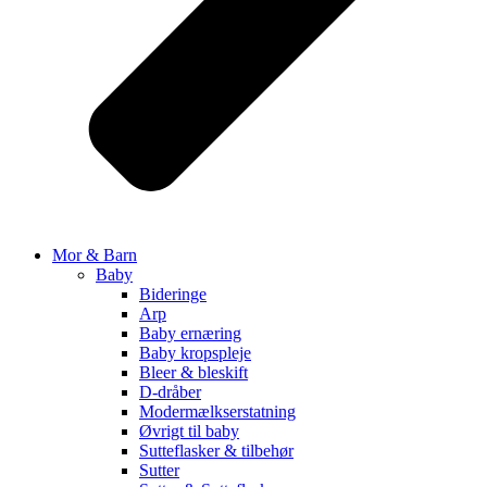
Mor & Barn
Baby
Bideringe
Arp
Baby ernæring
Baby kropspleje
Bleer & bleskift
D-dråber
Modermælkserstatning
Øvrigt til baby
Sutteflasker & tilbehør
Sutter