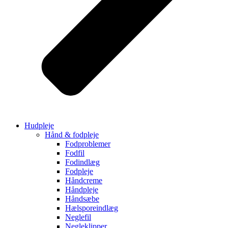
Hudpleje
Hånd & fodpleje
Fodproblemer
Fodfil
Fodindlæg
Fodpleje
Håndcreme
Håndpleje
Håndsæbe
Hælsporeindlæg
Neglefil
Negleklipper