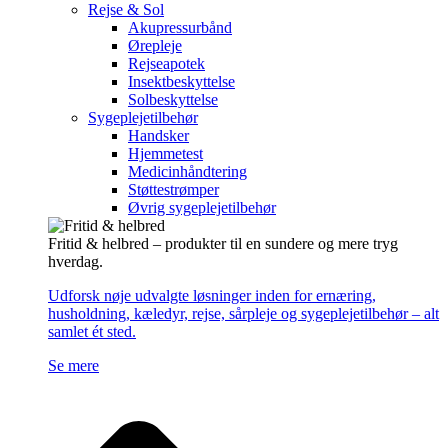
Rejse & Sol
Akupressurbånd
Ørepleje
Rejseapotek
Insektbeskyttelse
Solbeskyttelse
Sygeplejetilbehør
Handsker
Hjemmetest
Medicinhåndtering
Støttestrømper
Øvrig sygeplejetilbehør
Fritid & helbred – produkter til en sundere og mere tryg
hverdag.
Udforsk nøje udvalgte løsninger inden for ernæring,
husholdning, kæledyr, rejse, sårpleje og sygeplejetilbehør – alt
samlet ét sted.
Se mere