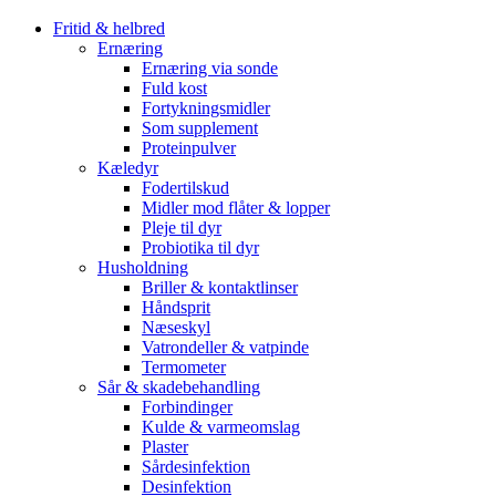
Fritid & helbred
Ernæring
Ernæring via sonde
Fuld kost
Fortykningsmidler
Som supplement
Proteinpulver
Kæledyr
Fodertilskud
Midler mod flåter & lopper
Pleje til dyr
Probiotika til dyr
Husholdning
Briller & kontaktlinser
Håndsprit
Næseskyl
Vatrondeller & vatpinde
Termometer
Sår & skadebehandling
Forbindinger
Kulde & varmeomslag
Plaster
Sårdesinfektion
Desinfektion