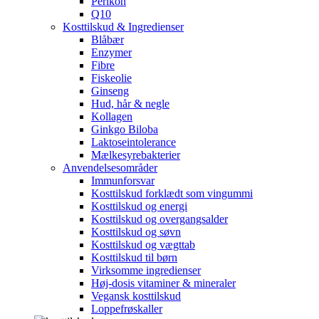
Perikon
Q10
Kosttilskud & Ingredienser
Blåbær
Enzymer
Fibre
Fiskeolie
Ginseng
Hud, hår & negle
Kollagen
Ginkgo Biloba
Laktoseintolerance
Mælkesyrebakterier
Anvendelsesområder
Immunforsvar
Kosttilskud forklædt som vingummi
Kosttilskud og energi
Kosttilskud og overgangsalder
Kosttilskud og søvn
Kosttilskud og vægttab
Kosttilskud til børn
Virksomme ingredienser
Høj-dosis vitaminer & mineraler
Vegansk kosttilskud
Loppefrøskaller