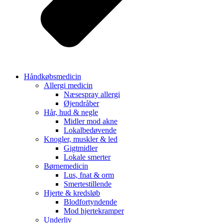
Håndkøbsmedicin
Allergi medicin
Næsespray allergi
Øjendråber
Hår, hud & negle
Midler mod akne
Lokalbedøvende
Knogler, muskler & led
Gigtmidler
Lokale smerter
Børnemedicin
Lus, fnat & orm
Smertestillende
Hjerte & kredsløb
Blodfortyndende
Mod hjertekramper
Underliv