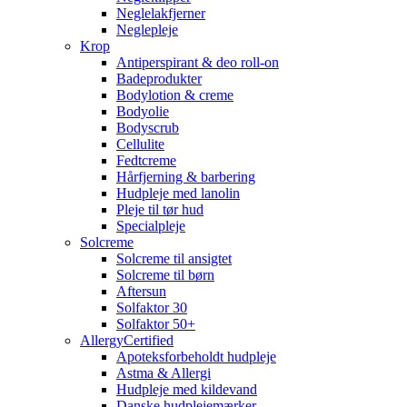
Neglelakfjerner
Neglepleje
Krop
Antiperspirant & deo roll-on
Badeprodukter
Bodylotion & creme
Bodyolie
Bodyscrub
Cellulite
Fedtcreme
Hårfjerning & barbering
Hudpleje med lanolin
Pleje til tør hud
Specialpleje
Solcreme
Solcreme til ansigtet
Solcreme til børn
Aftersun
Solfaktor 30
Solfaktor 50+
AllergyCertified
Apoteksforbeholdt hudpleje
Astma & Allergi
Hudpleje med kildevand
Danske hudplejemærker