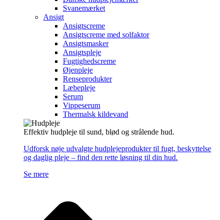
Svanemærket
Ansigt
Ansigtscreme
Ansigtscreme med solfaktor
Ansigtsmasker
Ansigtspleje
Fugtighedscreme
Øjenpleje
Renseprodukter
Læbepleje
Serum
Vippeserum
Thermalsk kildevand
Effektiv hudpleje til sund, blød og strålende hud.
Udforsk nøje udvalgte hudplejeprodukter til fugt, beskyttelse
og daglig pleje – find den rette løsning til din hud.
Se mere