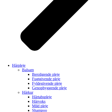
Hårpleje
Balsam
Beroligende pleje
Fugtgivende pleje
Fyldegivende pleje
Genopbyggende pleje
Hårkur
Hårtabspleje
Hårvoks
Mild pleje
Shampoo