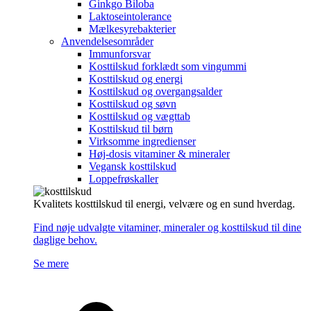
Ginkgo Biloba
Laktoseintolerance
Mælkesyrebakterier
Anvendelsesområder
Immunforsvar
Kosttilskud forklædt som vingummi
Kosttilskud og energi
Kosttilskud og overgangsalder
Kosttilskud og søvn
Kosttilskud og vægttab
Kosttilskud til børn
Virksomme ingredienser
Høj-dosis vitaminer & mineraler
Vegansk kosttilskud
Loppefrøskaller
Kvalitets kosttilskud til energi, velvære og en sund hverdag.
Find nøje udvalgte vitaminer, mineraler og kosttilskud til dine
daglige behov.
Se mere