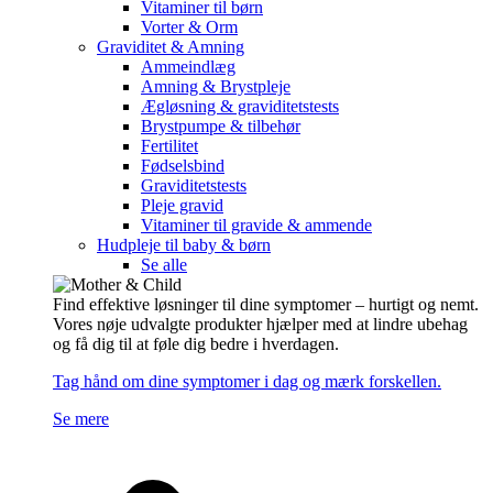
Vitaminer til børn
Vorter & Orm
Graviditet & Amning
Ammeindlæg
Amning & Brystpleje
Ægløsning & graviditetstests
Brystpumpe & tilbehør
Fertilitet
Fødselsbind
Graviditetstests
Pleje gravid
Vitaminer til gravide & ammende
Hudpleje til baby & børn
Se alle
Find effektive løsninger til dine symptomer – hurtigt og nemt.
Vores nøje udvalgte produkter hjælper med at lindre ubehag
og få dig til at føle dig bedre i hverdagen.
Tag hånd om dine symptomer i dag og mærk forskellen.
Se mere