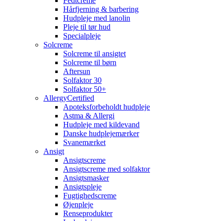
Fedtcreme
Hårfjerning & barbering
Hudpleje med lanolin
Pleje til tør hud
Specialpleje
Solcreme
Solcreme til ansigtet
Solcreme til børn
Aftersun
Solfaktor 30
Solfaktor 50+
AllergyCertified
Apoteksforbeholdt hudpleje
Astma & Allergi
Hudpleje med kildevand
Danske hudplejemærker
Svanemærket
Ansigt
Ansigtscreme
Ansigtscreme med solfaktor
Ansigtsmasker
Ansigtspleje
Fugtighedscreme
Øjenpleje
Renseprodukter