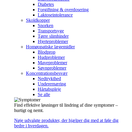
Diabetes
Forgiftning & overdosering
Laktoseintolerance
Skoldkopper
Snorken
Transportsyge
Tørre slimhinder
Hjerteproblemer
Homøopatiske lægemidler
Blodprop
Hudproblemer
Maveproblemer
Søvnproblemer
Koncentrationsbesvær
Nedtrykthed
Underernæring
Hårtabspleje
Se alle
Find effektive løsninger til lindring af dine symptomer –
hurtigt og nemt.
Nøje udvalgte produkter, der hjælper dig med at føle dig
bedre i hverdagen.