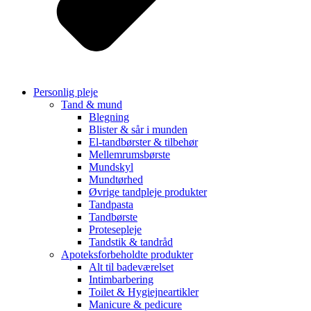
Personlig pleje
Tand & mund
Blegning
Blister & sår i munden
El-tandbørster & tilbehør
Mellemrumsbørste
Mundskyl
Mundtørhed
Øvrige tandpleje produkter
Tandpasta
Tandbørste
Protesepleje
Tandstik & tandråd
Apoteksforbeholdte produkter
Alt til badeværelset
Intimbarbering
Toilet & Hygiejneartikler
Manicure & pedicure