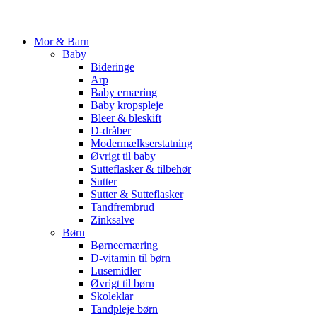
Mor & Barn
Baby
Bideringe
Arp
Baby ernæring
Baby kropspleje
Bleer & bleskift
D-dråber
Modermælkserstatning
Øvrigt til baby
Sutteflasker & tilbehør
Sutter
Sutter & Sutteflasker
Tandfrembrud
Zinksalve
Børn
Børneernæring
D-vitamin til børn
Lusemidler
Øvrigt til børn
Skoleklar
Tandpleje børn