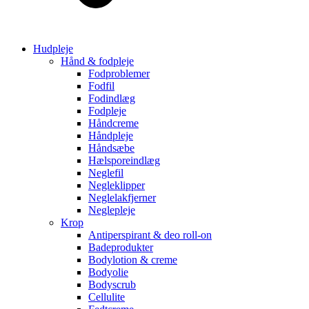
Hudpleje
Hånd & fodpleje
Fodproblemer
Fodfil
Fodindlæg
Fodpleje
Håndcreme
Håndpleje
Håndsæbe
Hælsporeindlæg
Neglefil
Negleklipper
Neglelakfjerner
Neglepleje
Krop
Antiperspirant & deo roll-on
Badeprodukter
Bodylotion & creme
Bodyolie
Bodyscrub
Cellulite