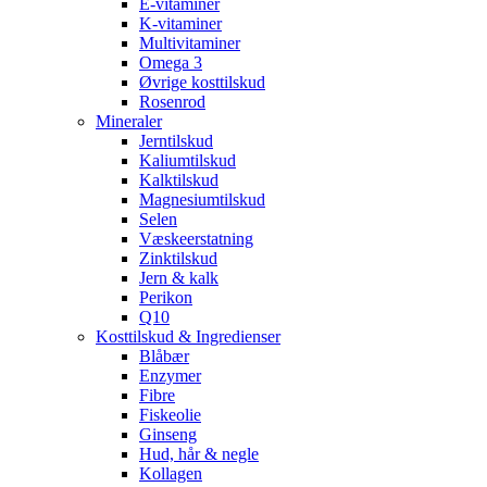
E-vitaminer
K-vitaminer
Multivitaminer
Omega 3
Øvrige kosttilskud
Rosenrod
Mineraler
Jerntilskud
Kaliumtilskud
Kalktilskud
Magnesiumtilskud
Selen
Væskeerstatning
Zinktilskud
Jern & kalk
Perikon
Q10
Kosttilskud & Ingredienser
Blåbær
Enzymer
Fibre
Fiskeolie
Ginseng
Hud, hår & negle
Kollagen