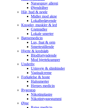
Næsespray allergi
Øjendråber
Hår, hud & negle
Midler mod akne
Lokalbedøvende
Knogler, muskler & led
Gigtmidler
Lokale smerter
Børnemedicin
Lus, fnat & orm
Smertestillende
Hjerte & kredsløb
Blodfortyndende
Mod hjertekramper
Underliv
Urinveje & slimhinder
Vaginalcreme
Forkølelse & hoste
Halssmerter
Herpes medicin
Rygestop
Nikotinplastre
Nikotintyggegummi
Øjne
Rejse medicin