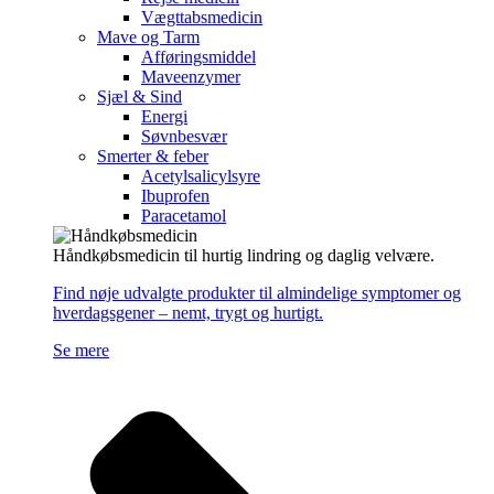
Vægttabsmedicin
Mave og Tarm
Afføringsmiddel
Maveenzymer
Sjæl & Sind
Energi
Søvnbesvær
Smerter & feber
Acetylsalicylsyre
Ibuprofen
Paracetamol
Håndkøbsmedicin til hurtig lindring og daglig velvære.
Find nøje udvalgte produkter til almindelige symptomer og
hverdagsgener – nemt, trygt og hurtigt.
Se mere