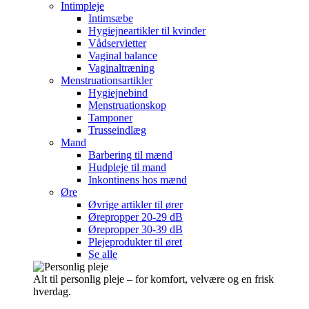
Intimpleje
Intimsæbe
Hygiejneartikler til kvinder
Vådservietter
Vaginal balance
Vaginaltræning
Menstruationsartikler
Hygiejnebind
Menstruationskop
Tamponer
Trusseindlæg
Mand
Barbering til mænd
Hudpleje til mand
Inkontinens hos mænd
Øre
Øvrige artikler til ører
Ørepropper 20-29 dB
Ørepropper 30-39 dB
Plejeprodukter til øret
Se alle
Alt til personlig pleje – for komfort, velvære og en frisk
hverdag.