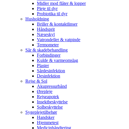
Midler mod flåter & lopper
Pleje til dyr
Probiotika til dyr
Husholdning
Briller & kontaktlinser
Håndsprit
Næseskyl
Vatrondeller & vatpinde
Termometer
Sår & skadebehandling
Forbindinger
Kulde & varmeomslag
Plaster
Sårdesinfektion
Desinfektion
Rejse & Sol
Akupressurbånd
Ørepleje
Rejseapotek
Insektbeskyttelse
Solbeskyttelse
Sygeplejetilbehør
Handsker
Hjemmetest
Medicinhåndtering