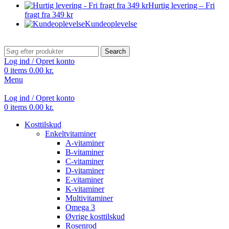
Hurtig levering – Fri
fragt fra 349 kr
Kundeoplevelse
Search
Log ind / Opret konto
0
items
0.00
kr.
Menu
Log ind / Opret konto
0
items
0.00
kr.
Kosttilskud
Enkeltvitaminer
A-vitaminer
B-vitaminer
C-vitaminer
D-vitaminer
E-vitaminer
K-vitaminer
Multivitaminer
Omega 3
Øvrige kosttilskud
Rosenrod