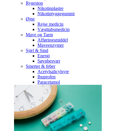
Rygestop
Nikotinplastre
Nikotintyggegummi
Øjne
Rejse medicin
Vægttabsmedicin
Mave og Tarm
Afføringsmiddel
Maveenzymer
Sjæl & Sind
Energi
Søvnbesvær
Smerter & feber
Acetylsalicylsyre
Ibuprofen
Paracetamol