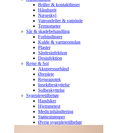
Briller & kontaktlinser
Håndsprit
Næseskyl
Vatrondeller & vatpinde
Termometer
Sår & skadebehandling
Forbindinger
Kulde & varmeomslag
Plaster
Sårdesinfektion
Desinfektion
Rejse & Sol
Akupressurbånd
Ørepleje
Rejseapotek
Insektbeskyttelse
Solbeskyttelse
Sygeplejetilbehør
Handsker
Hjemmetest
Medicinhåndtering
Støttestrømper
Øvrig sygeplejetilbehør