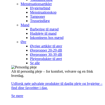
Menstruationsartikler
Hygiejnebind
Menstruationskop
Tamponer
Trusseindlæg
Mand
Barbering til mænd
Hudpleje til mand
Inkontinens hos mænd
Øre
Øvrige artikler til ører
Ørepropper 20-29 dB
Ørepropper 30-39 dB
Plejeprodukter til øret
Se alle
Alt til personlig pleje – for komfort, velvære og en frisk
hverdag.
Udforsk nøje udvalgte produkter til daglig pleje og hygiejne –
find dine favoritter i dag.
Se mere