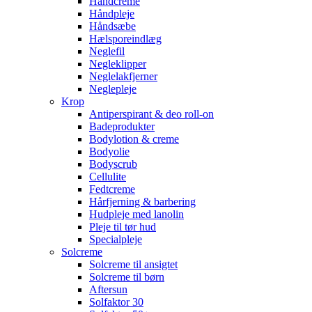
Håndcreme
Håndpleje
Håndsæbe
Hælsporeindlæg
Neglefil
Negleklipper
Neglelakfjerner
Neglepleje
Krop
Antiperspirant & deo roll-on
Badeprodukter
Bodylotion & creme
Bodyolie
Bodyscrub
Cellulite
Fedtcreme
Hårfjerning & barbering
Hudpleje med lanolin
Pleje til tør hud
Specialpleje
Solcreme
Solcreme til ansigtet
Solcreme til børn
Aftersun
Solfaktor 30