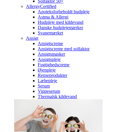
Solfaktor 50+
AllergyCertified
Apoteksforbeholdt hudpleje
Astma & Allergi
Hudpleje med kildevand
Danske hudplejemærker
Svanemærket
Ansigt
Ansigtscreme
Ansigtscreme med solfaktor
Ansigtsmasker
Ansigtspleje
Fugtighedscreme
Øjenpleje
Renseprodukter
Læbepleje
Serum
Vippeserum
Thermalsk kildevand