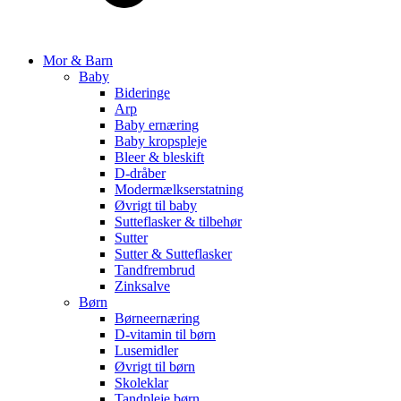
Mor & Barn
Baby
Bideringe
Arp
Baby ernæring
Baby kropspleje
Bleer & bleskift
D-dråber
Modermælkserstatning
Øvrigt til baby
Sutteflasker & tilbehør
Sutter
Sutter & Sutteflasker
Tandfrembrud
Zinksalve
Børn
Børneernæring
D-vitamin til børn
Lusemidler
Øvrigt til børn
Skoleklar
Tandpleje børn