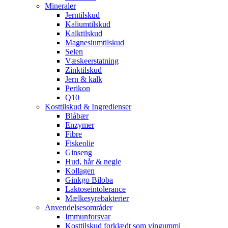
Mineraler
Jerntilskud
Kaliumtilskud
Kalktilskud
Magnesiumtilskud
Selen
Væskeerstatning
Zinktilskud
Jern & kalk
Perikon
Q10
Kosttilskud & Ingredienser
Blåbær
Enzymer
Fibre
Fiskeolie
Ginseng
Hud, hår & negle
Kollagen
Ginkgo Biloba
Laktoseintolerance
Mælkesyrebakterier
Anvendelsesområder
Immunforsvar
Kosttilskud forklædt som vingummi