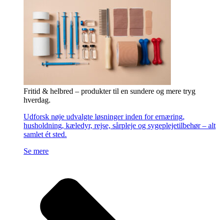
Fritid & helbred – produkter til en sundere og mere tryg
hverdag.
Udforsk nøje udvalgte løsninger inden for ernæring,
husholdning, kæledyr, rejse, sårpleje og sygeplejetilbehør – alt
samlet ét sted.
Se mere