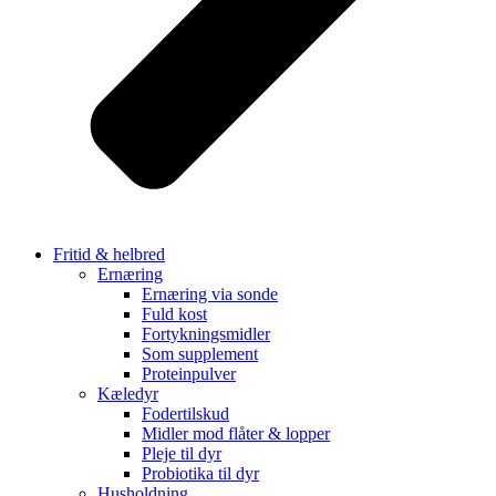
Fritid & helbred
Ernæring
Ernæring via sonde
Fuld kost
Fortykningsmidler
Som supplement
Proteinpulver
Kæledyr
Fodertilskud
Midler mod flåter & lopper
Pleje til dyr
Probiotika til dyr
Husholdning