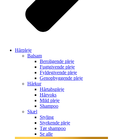
Hårpleje
Balsam
Beroligende pleje
Fugtgivende pleje
Fyldegivende pleje
Genopbyggende pleje
Hårkur
Hårtabspleje
Hårvoks
Mild pleje
Shampoo
Skæl
Styling
Styrkende pleje
Tør shampoo
Se alle