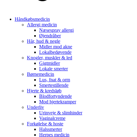
Håndkøbsmedicin
Allergi medicin
Næsespray allergi
Øjendråber
Hår, hud & negle
Midler mod akne
Lokalbedøvende
Knogler, muskler & led
Gigtmidler
Lokale smerter
Børnemedicin
Lus, fnat & orm
Smertestillende
Hjerte & kredsløb
Blodfortyndende
Mod hjertekramper
Underliv
Urinveje & slimhinder
Vaginalcreme
Forkølelse & hoste
Halssmerter
Herpes medicin