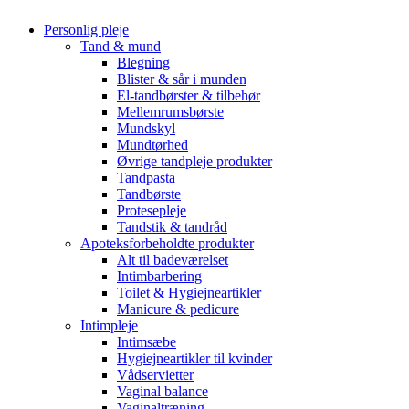
Personlig pleje
Tand & mund
Blegning
Blister & sår i munden
El-tandbørster & tilbehør
Mellemrumsbørste
Mundskyl
Mundtørhed
Øvrige tandpleje produkter
Tandpasta
Tandbørste
Protesepleje
Tandstik & tandråd
Apoteksforbeholdte produkter
Alt til badeværelset
Intimbarbering
Toilet & Hygiejneartikler
Manicure & pedicure
Intimpleje
Intimsæbe
Hygiejneartikler til kvinder
Vådservietter
Vaginal balance
Vaginaltræning