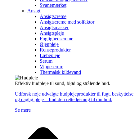
Svanemærket
Ansigt
Ansigtscreme
Ansigtscreme med solfaktor
Ansigtsmasker
Ansigtspleje
Fugtighedscreme
Øjenpleje
Renseprodukter
Læbepleje
Serum
Vippeserum
Thermalsk kildevand
Effektiv hudpleje til sund, blød og strålende hud.
Udforsk nøje udvalgte hudplejeprodukter til fugt, beskyttelse
og daglig pleje – find den rette løsning til din hud.
Se mere