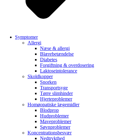
Symptomer
Allergi
Næse & allergi
Blærebetændelse
Diabetes
Forgiftning & overdosering
Laktoseintolerance
Skoldkopper
Snorken
Transportsyge
Tørre slimhinder
Hjerteproblemer
Homøopatiske lægemidler
Blodprop
Hudproblemer
Maveproblemer
Søvnproblemer
Koncentrationsbesvær
Nedtrykthed