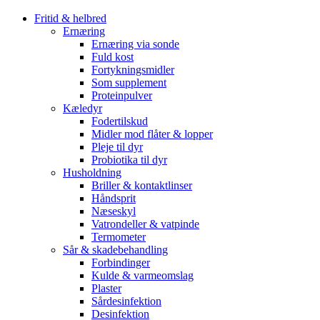
Fritid & helbred
Ernæring
Ernæring via sonde
Fuld kost
Fortykningsmidler
Som supplement
Proteinpulver
Kæledyr
Fodertilskud
Midler mod flåter & lopper
Pleje til dyr
Probiotika til dyr
Husholdning
Briller & kontaktlinser
Håndsprit
Næseskyl
Vatrondeller & vatpinde
Termometer
Sår & skadebehandling
Forbindinger
Kulde & varmeomslag
Plaster
Sårdesinfektion
Desinfektion