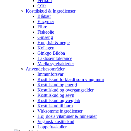
Perikon
Q10
Kosttilskud & Ingredienser
Blåbær
Enzymer
Fibre
Fiskeolie
Ginseng
Hud, hår & negle
Kollagen
Ginkgo Biloba
Laktoseintolerance
Mælkesyrebakterier
Anvendelsesområder
Immunforsvar
Kosttilskud forklædt som vingummi
Kosttilskud og energi
Kosttilskud og overgangsalder
Kosttilskud og søvn
Kosttilskud og vægttab
Kosttilskud til børn
Virksomme ingredienser
Høj-dosis vitaminer & mineraler
Vegansk kosttilskud
Loppefrøskaller