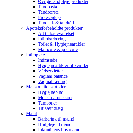
Øvrige tandpleje produkter
Tandpasta
Tandbørste
Protesepleje
Tandstik & tandråd
Apoteksforbeholdte produkter
Alt til badeværelset
Intimbarbering
Toilet & Hygiejneartikler
Manicure & pedicure
Intimpleje
Intimsæbe
Hygiejneartikler til kvinder
Vådservietter
Vaginal balance
Vaginaltræning
Menstruationsartikler
Hygiejnebind
Menstruationskop
Tamponer
Trusseindlæg
Mand
Barbering til mænd
Hudpleje til mand
Inkontinens hos mænd