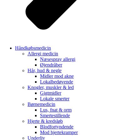
Håndkøbsmedicin
Allergi medicin
Næsespray allergi
Øjendråber
Hår, hud & negle
Midler mod akne
Lokalbedøvende
Knogler, muskler & led
Gigtmidler
Lokale smerter
Børnemedicin
Lus, fnat & orm
Smertestillende
Hjerte & kredsløb
Blodfortyndende
Mod hjertekramper
Underliv