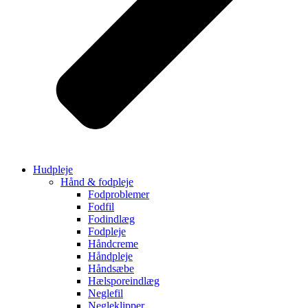
Hudpleje
Hånd & fodpleje
Fodproblemer
Fodfil
Fodindlæg
Fodpleje
Håndcreme
Håndpleje
Håndsæbe
Hælsporeindlæg
Neglefil
Negleklipper