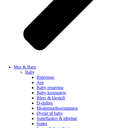
Mor & Barn
Baby
Bideringe
Arp
Baby ernæring
Baby kropspleje
Bleer & bleskift
D-dråber
Modermælkserstatning
Øvrigt til baby
Sutteflasker & tilbehør
Sutter