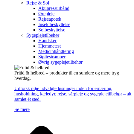
Rejse & Sol
Akupressurbånd
Ørepleje
Rejseapotek
Insektbeskyttelse
Solbeskyttelse
Sygeplejetilbehør
Handsker
Hjemmetest
Medicinhåndtering
Støttestrømper
Øvrig sygeplejetilbehør
Fritid & helbred – produkter til en sundere og mere tryg
hverdag.
Udforsk nøje udvalgte løsninger inden for ernæring,
husholdning, kæledyr, rejse, sårpleje og sygeplejetilbehør – alt
samlet ét sted.
Se mere