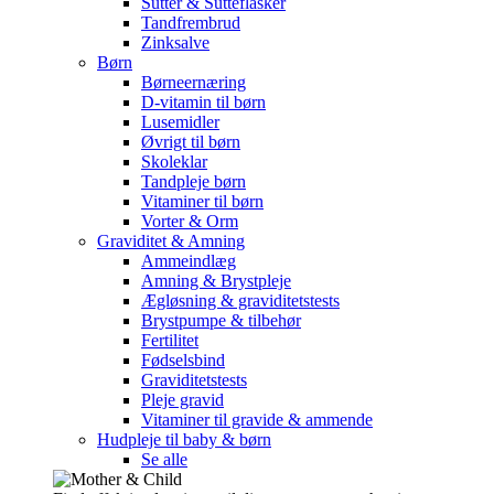
Sutter & Sutteflasker
Tandfrembrud
Zinksalve
Børn
Børneernæring
D-vitamin til børn
Lusemidler
Øvrigt til børn
Skoleklar
Tandpleje børn
Vitaminer til børn
Vorter & Orm
Graviditet & Amning
Ammeindlæg
Amning & Brystpleje
Ægløsning & graviditetstests
Brystpumpe & tilbehør
Fertilitet
Fødselsbind
Graviditetstests
Pleje gravid
Vitaminer til gravide & ammende
Hudpleje til baby & børn
Se alle