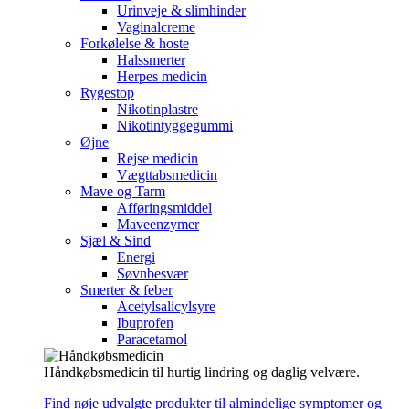
Urinveje & slimhinder
Vaginalcreme
Forkølelse & hoste
Halssmerter
Herpes medicin
Rygestop
Nikotinplastre
Nikotintyggegummi
Øjne
Rejse medicin
Vægttabsmedicin
Mave og Tarm
Afføringsmiddel
Maveenzymer
Sjæl & Sind
Energi
Søvnbesvær
Smerter & feber
Acetylsalicylsyre
Ibuprofen
Paracetamol
Håndkøbsmedicin til hurtig lindring og daglig velvære.
Find nøje udvalgte produkter til almindelige symptomer og