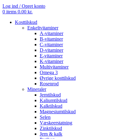
Log ind / Opret konto
0
items
0.00
kr.
Kosttilskud
Enkeltvitaminer
A-vitaminer
B-vitaminer
C-vitaminer
D-vitaminer
E-vitaminer
K-vitaminer
Multivitaminer
Omega 3
Øvrige kosttilskud
Rosenrod
Mineraler
Jerntilskud
Kaliumtilskud
Kalktilskud
Magnesiumtilskud
Selen
Væskeerstatning
Zinktilskud
Jern & kalk