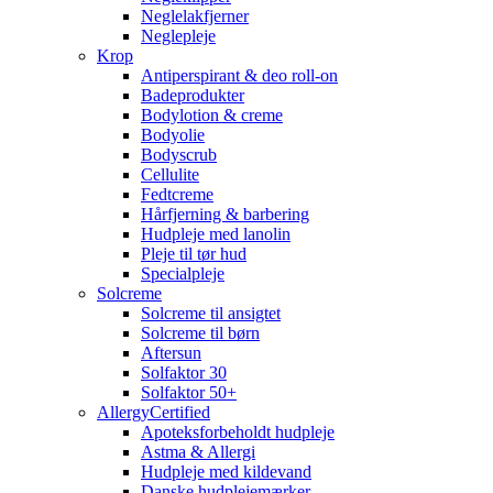
Neglelakfjerner
Neglepleje
Krop
Antiperspirant & deo roll-on
Badeprodukter
Bodylotion & creme
Bodyolie
Bodyscrub
Cellulite
Fedtcreme
Hårfjerning & barbering
Hudpleje med lanolin
Pleje til tør hud
Specialpleje
Solcreme
Solcreme til ansigtet
Solcreme til børn
Aftersun
Solfaktor 30
Solfaktor 50+
AllergyCertified
Apoteksforbeholdt hudpleje
Astma & Allergi
Hudpleje med kildevand
Danske hudplejemærker