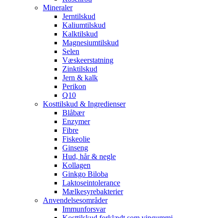
Mineraler
Jerntilskud
Kaliumtilskud
Kalktilskud
Magnesiumtilskud
Selen
Væskeerstatning
Zinktilskud
Jern & kalk
Perikon
Q10
Kosttilskud & Ingredienser
Blåbær
Enzymer
Fibre
Fiskeolie
Ginseng
Hud, hår & negle
Kollagen
Ginkgo Biloba
Laktoseintolerance
Mælkesyrebakterier
Anvendelsesområder
Immunforsvar
Kosttilskud forklædt som vingummi