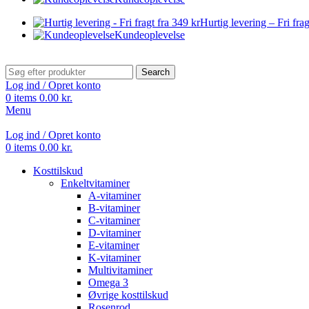
Hurtig levering – Fri frag
Kundeoplevelse
Search
Log ind / Opret konto
0
items
0.00
kr.
Menu
Log ind / Opret konto
0
items
0.00
kr.
Kosttilskud
Enkeltvitaminer
A-vitaminer
B-vitaminer
C-vitaminer
D-vitaminer
E-vitaminer
K-vitaminer
Multivitaminer
Omega 3
Øvrige kosttilskud
Rosenrod