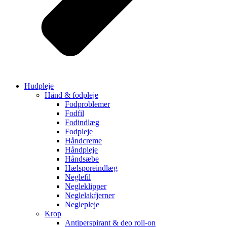
Hudpleje
Hånd & fodpleje
Fodproblemer
Fodfil
Fodindlæg
Fodpleje
Håndcreme
Håndpleje
Håndsæbe
Hælsporeindlæg
Neglefil
Negleklipper
Neglelakfjerner
Neglepleje
Krop
Antiperspirant & deo roll-on