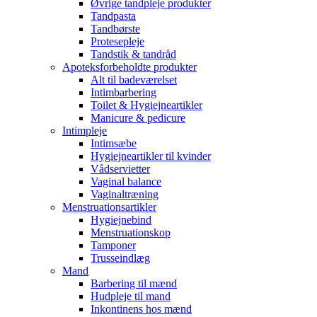
Øvrige tandpleje produkter
Tandpasta
Tandbørste
Protesepleje
Tandstik & tandråd
Apoteksforbeholdte produkter
Alt til badeværelset
Intimbarbering
Toilet & Hygiejneartikler
Manicure & pedicure
Intimpleje
Intimsæbe
Hygiejneartikler til kvinder
Vådservietter
Vaginal balance
Vaginaltræning
Menstruationsartikler
Hygiejnebind
Menstruationskop
Tamponer
Trusseindlæg
Mand
Barbering til mænd
Hudpleje til mand
Inkontinens hos mænd