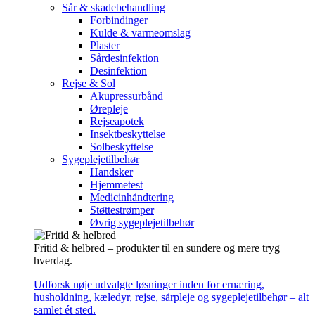
Sår & skadebehandling
Forbindinger
Kulde & varmeomslag
Plaster
Sårdesinfektion
Desinfektion
Rejse & Sol
Akupressurbånd
Ørepleje
Rejseapotek
Insektbeskyttelse
Solbeskyttelse
Sygeplejetilbehør
Handsker
Hjemmetest
Medicinhåndtering
Støttestrømper
Øvrig sygeplejetilbehør
Fritid & helbred – produkter til en sundere og mere tryg
hverdag.
Udforsk nøje udvalgte løsninger inden for ernæring,
husholdning, kæledyr, rejse, sårpleje og sygeplejetilbehør – alt
samlet ét sted.