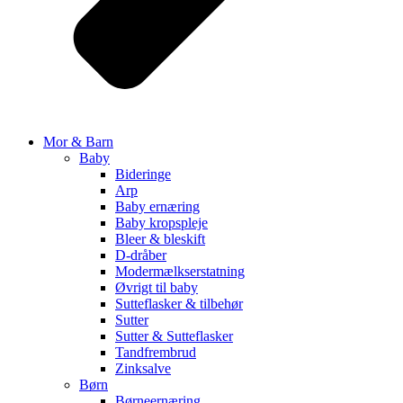
Mor & Barn
Baby
Bideringe
Arp
Baby ernæring
Baby kropspleje
Bleer & bleskift
D-dråber
Modermælkserstatning
Øvrigt til baby
Sutteflasker & tilbehør
Sutter
Sutter & Sutteflasker
Tandfrembrud
Zinksalve
Børn
Børneernæring