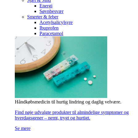
Sjæl & Sind
Energi
Søvnbesvær
Smerter & feber
Acetylsalicylsyre
Ibuprofen
Paracetamol
Håndkøbsmedicin til hurtig lindring og daglig velvære.
Find nøje udvalgte produkter til almindelige symptomer og
hverdagsgener – nemt, trygt og hurtigt.
Se mere