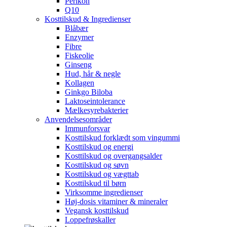
Perikon
Q10
Kosttilskud & Ingredienser
Blåbær
Enzymer
Fibre
Fiskeolie
Ginseng
Hud, hår & negle
Kollagen
Ginkgo Biloba
Laktoseintolerance
Mælkesyrebakterier
Anvendelsesområder
Immunforsvar
Kosttilskud forklædt som vingummi
Kosttilskud og energi
Kosttilskud og overgangsalder
Kosttilskud og søvn
Kosttilskud og vægttab
Kosttilskud til børn
Virksomme ingredienser
Høj-dosis vitaminer & mineraler
Vegansk kosttilskud
Loppefrøskaller