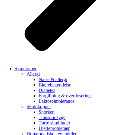
Symptomer
Allergi
Næse & allergi
Blærebetændelse
Diabetes
Forgiftning & overdosering
Laktoseintolerance
Skoldkopper
Snorken
Transportsyge
Tørre slimhinder
Hjerteproblemer
Homøopatiske lægemidler