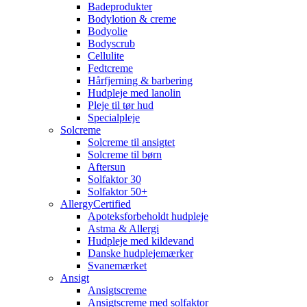
Badeprodukter
Bodylotion & creme
Bodyolie
Bodyscrub
Cellulite
Fedtcreme
Hårfjerning & barbering
Hudpleje med lanolin
Pleje til tør hud
Specialpleje
Solcreme
Solcreme til ansigtet
Solcreme til børn
Aftersun
Solfaktor 30
Solfaktor 50+
AllergyCertified
Apoteksforbeholdt hudpleje
Astma & Allergi
Hudpleje med kildevand
Danske hudplejemærker
Svanemærket
Ansigt
Ansigtscreme
Ansigtscreme med solfaktor