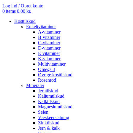
Log ind / Opret konto
0
items
0.00
kr.
Kosttilskud
Enkeltvitaminer
A-vitaminer
B-vitaminer
C-vitaminer
D-vitaminer
E-vitaminer
K-vitaminer
Multivitaminer
Omega 3
Øvrige kosttilskud
Rosenrod
Mineraler
Jerntilskud
Kaliumtilskud
Kalktilskud
Magnesiumtilskud
Selen
Væskeerstatning
Zinktilskud
Jern & kalk