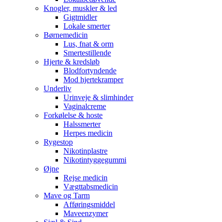
Knogler, muskler & led
Gigtmidler
Lokale smerter
Børnemedicin
Lus, fnat & orm
Smertestillende
Hjerte & kredsløb
Blodfortyndende
Mod hjertekramper
Underliv
Urinveje & slimhinder
Vaginalcreme
Forkølelse & hoste
Halssmerter
Herpes medicin
Rygestop
Nikotinplastre
Nikotintyggegummi
Øjne
Rejse medicin
Vægttabsmedicin
Mave og Tarm
Afføringsmiddel
Maveenzymer