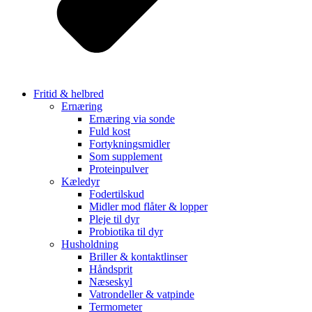
Fritid & helbred
Ernæring
Ernæring via sonde
Fuld kost
Fortykningsmidler
Som supplement
Proteinpulver
Kæledyr
Fodertilskud
Midler mod flåter & lopper
Pleje til dyr
Probiotika til dyr
Husholdning
Briller & kontaktlinser
Håndsprit
Næseskyl
Vatrondeller & vatpinde
Termometer