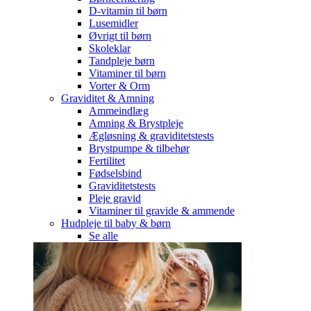
D-vitamin til børn
Lusemidler
Øvrigt til børn
Skoleklar
Tandpleje børn
Vitaminer til børn
Vorter & Orm
Graviditet & Amning
Ammeindlæg
Amning & Brystpleje
Ægløsning & graviditetstests
Brystpumpe & tilbehør
Fertilitet
Fødselsbind
Graviditetstests
Pleje gravid
Vitaminer til gravide & ammende
Hudpleje til baby & børn
Se alle