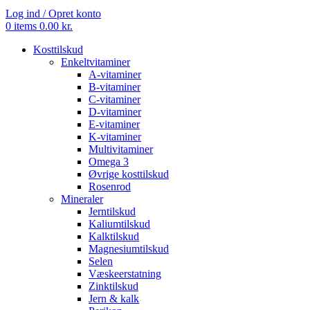
Log ind / Opret konto
0
items
0.00
kr.
Kosttilskud
Enkeltvitaminer
A-vitaminer
B-vitaminer
C-vitaminer
D-vitaminer
E-vitaminer
K-vitaminer
Multivitaminer
Omega 3
Øvrige kosttilskud
Rosenrod
Mineraler
Jerntilskud
Kaliumtilskud
Kalktilskud
Magnesiumtilskud
Selen
Væskeerstatning
Zinktilskud
Jern & kalk