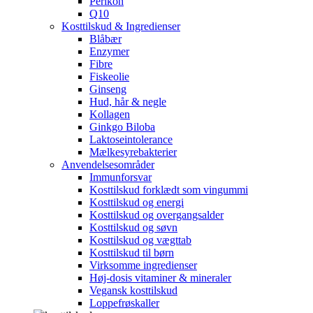
Perikon
Q10
Kosttilskud & Ingredienser
Blåbær
Enzymer
Fibre
Fiskeolie
Ginseng
Hud, hår & negle
Kollagen
Ginkgo Biloba
Laktoseintolerance
Mælkesyrebakterier
Anvendelsesområder
Immunforsvar
Kosttilskud forklædt som vingummi
Kosttilskud og energi
Kosttilskud og overgangsalder
Kosttilskud og søvn
Kosttilskud og vægttab
Kosttilskud til børn
Virksomme ingredienser
Høj-dosis vitaminer & mineraler
Vegansk kosttilskud
Loppefrøskaller