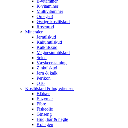
E-vitaminer
K-vitaminer
Multivitaminer
Omega 3
Øvrige kosttilskud
Rosenrod
Mineraler
Jerntilskud
Kaliumtilskud
Kalktilskud
Magnesiumtilskud
Selen
Væskeerstatning
Zinktilskud
Jern & kalk
Perikon
Q10
Kosttilskud & Ingredienser
Blåbær
Enzymer
Fibre
Fiskeolie
Ginseng
Hud, hår & negle
Kollagen