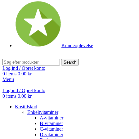
Kundeoplevelse
Search
Log ind / Opret konto
0
items
0.00
kr.
Menu
Log ind / Opret konto
0
items
0.00
kr.
Kosttilskud
Enkeltvitaminer
A-vitaminer
B-vitaminer
C-vitaminer
D-vitaminer