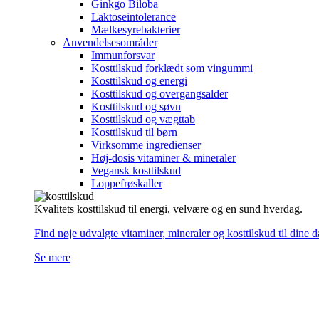
Ginkgo Biloba
Laktoseintolerance
Mælkesyrebakterier
Anvendelsesområder
Immunforsvar
Kosttilskud forklædt som vingummi
Kosttilskud og energi
Kosttilskud og overgangsalder
Kosttilskud og søvn
Kosttilskud og vægttab
Kosttilskud til børn
Virksomme ingredienser
Høj-dosis vitaminer & mineraler
Vegansk kosttilskud
Loppefrøskaller
Kvalitets kosttilskud til energi, velvære og en sund hverdag.
Find nøje udvalgte vitaminer, mineraler og kosttilskud til dine 
Se mere