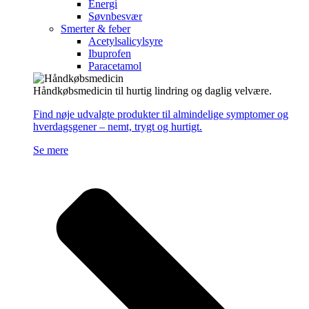
Energi
Søvnbesvær
Smerter & feber
Acetylsalicylsyre
Ibuprofen
Paracetamol
Håndkøbsmedicin til hurtig lindring og daglig velvære.
Find nøje udvalgte produkter til almindelige symptomer og
hverdagsgener – nemt, trygt og hurtigt.
Se mere