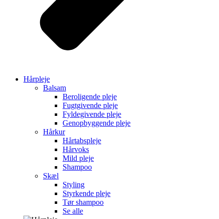
Hårpleje
Balsam
Beroligende pleje
Fugtgivende pleje
Fyldegivende pleje
Genopbyggende pleje
Hårkur
Hårtabspleje
Hårvoks
Mild pleje
Shampoo
Skæl
Styling
Styrkende pleje
Tør shampoo
Se alle