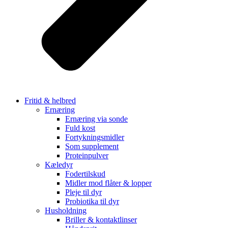
Fritid & helbred
Ernæring
Ernæring via sonde
Fuld kost
Fortykningsmidler
Som supplement
Proteinpulver
Kæledyr
Fodertilskud
Midler mod flåter & lopper
Pleje til dyr
Probiotika til dyr
Husholdning
Briller & kontaktlinser