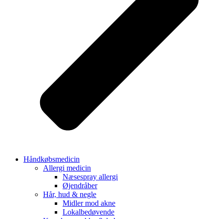
Håndkøbsmedicin
Allergi medicin
Næsespray allergi
Øjendråber
Hår, hud & negle
Midler mod akne
Lokalbedøvende