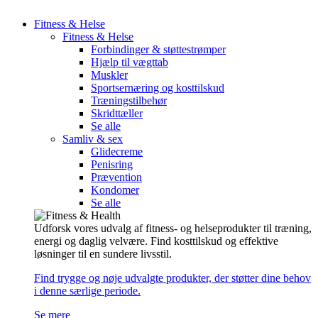
Fitness & Helse
Fitness & Helse
Forbindinger & støttestrømper
Hjælp til vægttab
Muskler
Sportsernæring og kosttilskud
Træningstilbehør
Skridttæller
Se alle
Samliv & sex
Glidecreme
Penisring
Prævention
Kondomer
Se alle
Udforsk vores udvalg af fitness- og helseprodukter til træning,
energi og daglig velvære. Find kosttilskud og effektive
løsninger til en sundere livsstil.
Find trygge og nøje udvalgte produkter, der støtter dine behov
i denne særlige periode.
Se mere