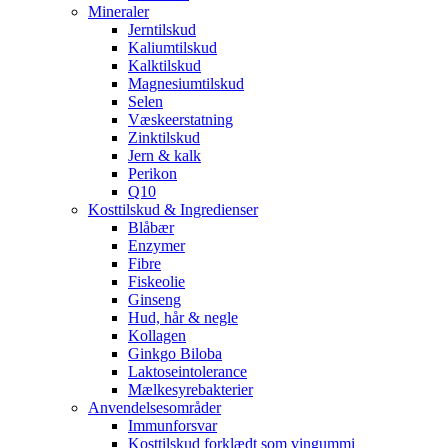
Mineraler
Jerntilskud
Kaliumtilskud
Kalktilskud
Magnesiumtilskud
Selen
Væskeerstatning
Zinktilskud
Jern & kalk
Perikon
Q10
Kosttilskud & Ingredienser
Blåbær
Enzymer
Fibre
Fiskeolie
Ginseng
Hud, hår & negle
Kollagen
Ginkgo Biloba
Laktoseintolerance
Mælkesyrebakterier
Anvendelsesområder
Immunforsvar
Kosttilskud forklædt som vingummi