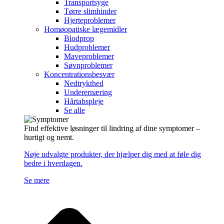
Transportsyge
Tørre slimhinder
Hjerteproblemer
Homøopatiske lægemidler
Blodprop
Hudproblemer
Maveproblemer
Søvnproblemer
Koncentrationsbesvær
Nedtrykthed
Underernæring
Hårtabspleje
Se alle
Find effektive løsninger til lindring af dine symptomer –
hurtigt og nemt.
Nøje udvalgte produkter, der hjælper dig med at føle dig
bedre i hverdagen.
Se mere