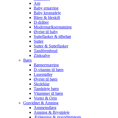
Arp
Baby ernæring
Baby kropspleje
Bleer & bleskift
D-dråber
Modermælkserstatning
Øvrigt til baby
Sutteflasker & tilbehør
Sutter
Sutter & Sutteflasker
Tandfrembrud
Zinksalve
Børn
Børneernæring
D-vitamin til børn
Lusemidler
Øvrigt til børn
Skoleklar
Tandpleje børn
Vitaminer til børn
Vorter & Orm
Graviditet & Amning
Ammeindlæg
Amning & Brystpleje
Ægløsning & graviditetstests