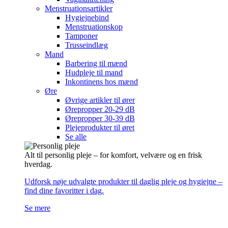
Menstruationsartikler
Hygiejnebind
Menstruationskop
Tamponer
Trusseindlæg
Mand
Barbering til mænd
Hudpleje til mand
Inkontinens hos mænd
Øre
Øvrige artikler til ører
Ørepropper 20-29 dB
Ørepropper 30-39 dB
Plejeprodukter til øret
Se alle
Alt til personlig pleje – for komfort, velvære og en frisk
hverdag.
Udforsk nøje udvalgte produkter til daglig pleje og hygiejne –
find dine favoritter i dag.
Se mere