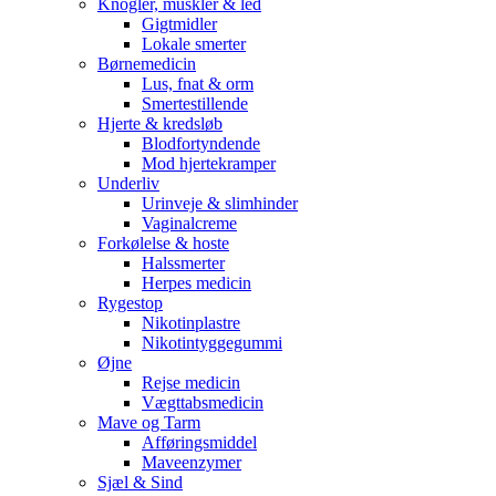
Knogler, muskler & led
Gigtmidler
Lokale smerter
Børnemedicin
Lus, fnat & orm
Smertestillende
Hjerte & kredsløb
Blodfortyndende
Mod hjertekramper
Underliv
Urinveje & slimhinder
Vaginalcreme
Forkølelse & hoste
Halssmerter
Herpes medicin
Rygestop
Nikotinplastre
Nikotintyggegummi
Øjne
Rejse medicin
Vægttabsmedicin
Mave og Tarm
Afføringsmiddel
Maveenzymer
Sjæl & Sind