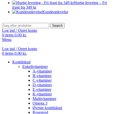
Hurtig levering – Fri
fragt fra 349 kr
Kundeoplevelse
Search
Log ind / Opret konto
0
items
0.00
kr.
Menu
Log ind / Opret konto
0
items
0.00
kr.
Kosttilskud
Enkeltvitaminer
A-vitaminer
B-vitaminer
C-vitaminer
D-vitaminer
E-vitaminer
K-vitaminer
Multivitaminer
Omega 3
Øvrige kosttilskud
Rosenrod