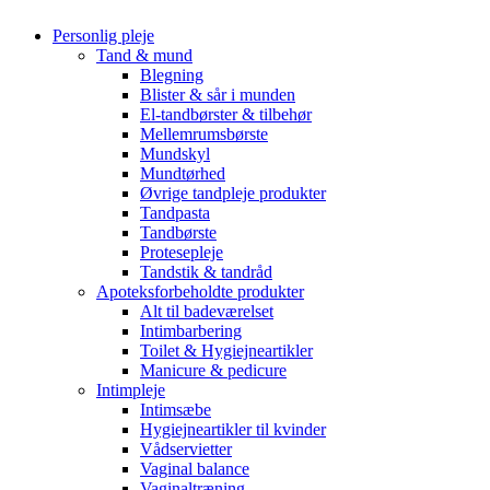
Personlig pleje
Tand & mund
Blegning
Blister & sår i munden
El-tandbørster & tilbehør
Mellemrumsbørste
Mundskyl
Mundtørhed
Øvrige tandpleje produkter
Tandpasta
Tandbørste
Protesepleje
Tandstik & tandråd
Apoteksforbeholdte produkter
Alt til badeværelset
Intimbarbering
Toilet & Hygiejneartikler
Manicure & pedicure
Intimpleje
Intimsæbe
Hygiejneartikler til kvinder
Vådservietter
Vaginal balance
Vaginaltræning