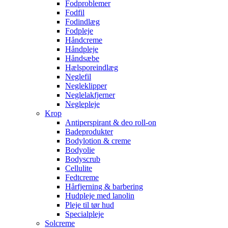
Fodproblemer
Fodfil
Fodindlæg
Fodpleje
Håndcreme
Håndpleje
Håndsæbe
Hælsporeindlæg
Neglefil
Negleklipper
Neglelakfjerner
Neglepleje
Krop
Antiperspirant & deo roll-on
Badeprodukter
Bodylotion & creme
Bodyolie
Bodyscrub
Cellulite
Fedtcreme
Hårfjerning & barbering
Hudpleje med lanolin
Pleje til tør hud
Specialpleje
Solcreme