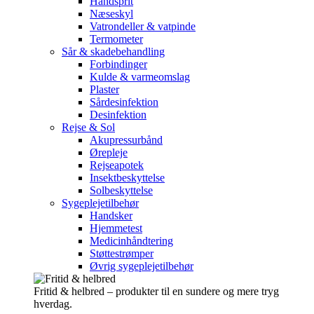
Håndsprit
Næseskyl
Vatrondeller & vatpinde
Termometer
Sår & skadebehandling
Forbindinger
Kulde & varmeomslag
Plaster
Sårdesinfektion
Desinfektion
Rejse & Sol
Akupressurbånd
Ørepleje
Rejseapotek
Insektbeskyttelse
Solbeskyttelse
Sygeplejetilbehør
Handsker
Hjemmetest
Medicinhåndtering
Støttestrømper
Øvrig sygeplejetilbehør
Fritid & helbred – produkter til en sundere og mere tryg
hverdag.