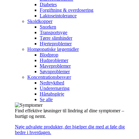
Diabetes
Forgiftning & overdosering
Laktoseintolerance
Skoldkopper
Snorken
Transportsyge
Tørre slimhinder
Hjerteproblemer
Homøopatiske lægemidler
Blodprop
Hudproblemer
Maveproblemer
Søvnproblemer
Koncentrationsbesvær
Nedtrykthed
Underernæring
Hårtabspleje
Se alle
Find effektive løsninger til lindring af dine symptomer –
hurtigt og nemt.
Nøje udvalgte produkter, der hjælper dig med at føle dig
bedre i hverdagen.