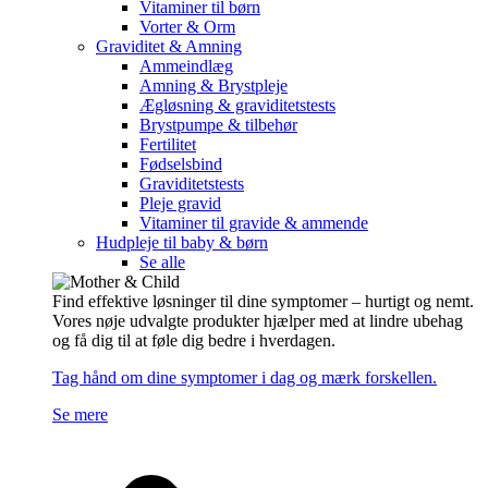
Vitaminer til børn
Vorter & Orm
Graviditet & Amning
Ammeindlæg
Amning & Brystpleje
Ægløsning & graviditetstests
Brystpumpe & tilbehør
Fertilitet
Fødselsbind
Graviditetstests
Pleje gravid
Vitaminer til gravide & ammende
Hudpleje til baby & børn
Se alle
Find effektive løsninger til dine symptomer – hurtigt og nemt.
Vores nøje udvalgte produkter hjælper med at lindre ubehag
og få dig til at føle dig bedre i hverdagen.
Tag hånd om dine symptomer i dag og mærk forskellen.
Se mere