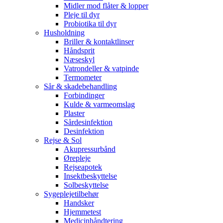
Midler mod flåter & lopper
Pleje til dyr
Probiotika til dyr
Husholdning
Briller & kontaktlinser
Håndsprit
Næseskyl
Vatrondeller & vatpinde
Termometer
Sår & skadebehandling
Forbindinger
Kulde & varmeomslag
Plaster
Sårdesinfektion
Desinfektion
Rejse & Sol
Akupressurbånd
Ørepleje
Rejseapotek
Insektbeskyttelse
Solbeskyttelse
Sygeplejetilbehør
Handsker
Hjemmetest
Medicinhåndtering