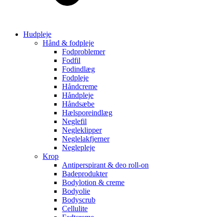
Hudpleje
Hånd & fodpleje
Fodproblemer
Fodfil
Fodindlæg
Fodpleje
Håndcreme
Håndpleje
Håndsæbe
Hælsporeindlæg
Neglefil
Negleklipper
Neglelakfjerner
Neglepleje
Krop
Antiperspirant & deo roll-on
Badeprodukter
Bodylotion & creme
Bodyolie
Bodyscrub
Cellulite