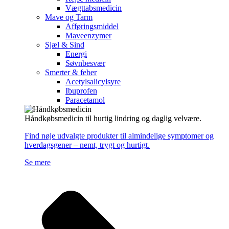
Vægttabsmedicin
Mave og Tarm
Afføringsmiddel
Maveenzymer
Sjæl & Sind
Energi
Søvnbesvær
Smerter & feber
Acetylsalicylsyre
Ibuprofen
Paracetamol
Håndkøbsmedicin til hurtig lindring og daglig velvære.
Find nøje udvalgte produkter til almindelige symptomer og
hverdagsgener – nemt, trygt og hurtigt.
Se mere