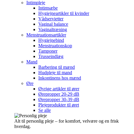
Intimpleje
Intimsæbe
Hygiejneartikler til kvinder
Vådservietter
Vaginal balance
Vaginaltræning
Menstruationsartikler
Hygiejnebind
Menstruationskop
Tamponer
Trusseindlæg
Mand
Barbering til mænd
Hudpleje til mand
Inkontinens hos mænd
Øre
Øvrige artikler til ører
Ørepropper 20-29 dB
Ørepropper 30-39 dB
Plejeprodukter til øret
Se alle
Alt til personlig pleje – for komfort, velvære og en frisk
hverdag.