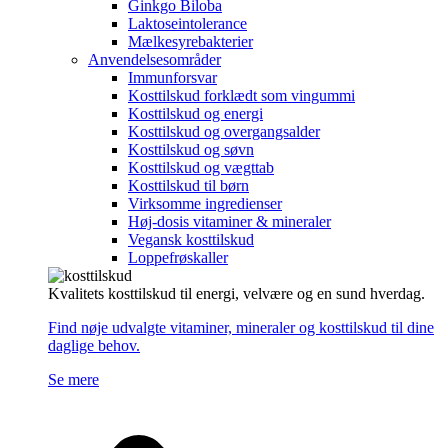
Ginkgo Biloba
Laktoseintolerance
Mælkesyrebakterier
Anvendelsesområder
Immunforsvar
Kosttilskud forklædt som vingummi
Kosttilskud og energi
Kosttilskud og overgangsalder
Kosttilskud og søvn
Kosttilskud og vægttab
Kosttilskud til børn
Virksomme ingredienser
Høj-dosis vitaminer & mineraler
Vegansk kosttilskud
Loppefrøskaller
Kvalitets kosttilskud til energi, velvære og en sund hverdag.
Find nøje udvalgte vitaminer, mineraler og kosttilskud til dine
daglige behov.
Se mere