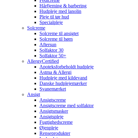
Fedtcreme
Hårfjerning & barbering
Hudpleje med lanolin
Pleje til tør hud
Specialpleje
Solcreme
Solcreme til ansigtet
Solcreme til børn
Aftersun
Solfaktor 30
Solfaktor 50+
AllergyCertified
Apoteksforbeholdt hudpleje
Astma & Allergi
Hudpleje med kildevand
Danske hudplejemærker
Svanemærket
Ansigt
Ansigtscreme
Ansigtscreme med solfaktor
Ansigtsmasker
Ansigtspleje
Fugtighedscreme
Øjenpleje
Renseprodukter