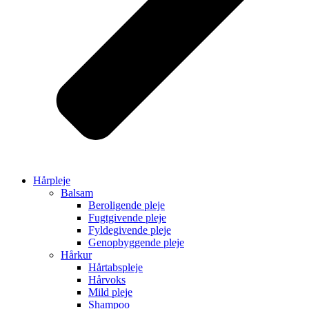
Hårpleje
Balsam
Beroligende pleje
Fugtgivende pleje
Fyldegivende pleje
Genopbyggende pleje
Hårkur
Hårtabspleje
Hårvoks
Mild pleje
Shampoo