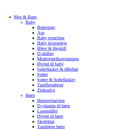
Mor & Barn
Baby
Bideringe
Arp
Baby ernæring
Baby kropspleje
Bleer & bleskift
D-dråber
Modermælkserstatning
Øvrigt til baby
Sutteflasker & tilbehør
Sutter
Sutter & Sutteflasker
Tandfrembrud
Zinksalve
Børn
Børneernæring
D-vitamin til børn
Lusemidler
Øvrigt til børn
Skoleklar
Tandpleje børn