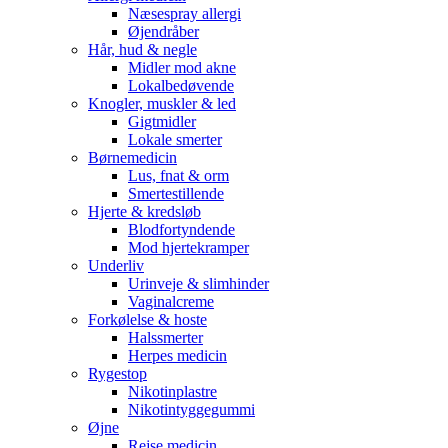
Næsespray allergi
Øjendråber
Hår, hud & negle
Midler mod akne
Lokalbedøvende
Knogler, muskler & led
Gigtmidler
Lokale smerter
Børnemedicin
Lus, fnat & orm
Smertestillende
Hjerte & kredsløb
Blodfortyndende
Mod hjertekramper
Underliv
Urinveje & slimhinder
Vaginalcreme
Forkølelse & hoste
Halssmerter
Herpes medicin
Rygestop
Nikotinplastre
Nikotintyggegummi
Øjne
Rejse medicin