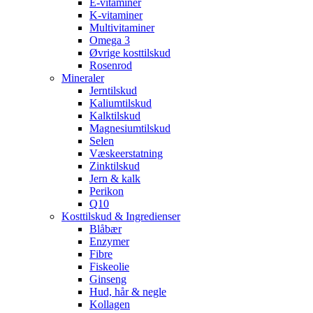
E-vitaminer
K-vitaminer
Multivitaminer
Omega 3
Øvrige kosttilskud
Rosenrod
Mineraler
Jerntilskud
Kaliumtilskud
Kalktilskud
Magnesiumtilskud
Selen
Væskeerstatning
Zinktilskud
Jern & kalk
Perikon
Q10
Kosttilskud & Ingredienser
Blåbær
Enzymer
Fibre
Fiskeolie
Ginseng
Hud, hår & negle
Kollagen