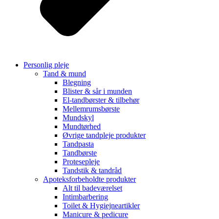
Personlig pleje
Tand & mund
Blegning
Blister & sår i munden
El-tandbørster & tilbehør
Mellemrumsbørste
Mundskyl
Mundtørhed
Øvrige tandpleje produkter
Tandpasta
Tandbørste
Protesepleje
Tandstik & tandråd
Apoteksforbeholdte produkter
Alt til badeværelset
Intimbarbering
Toilet & Hygiejneartikler
Manicure & pedicure