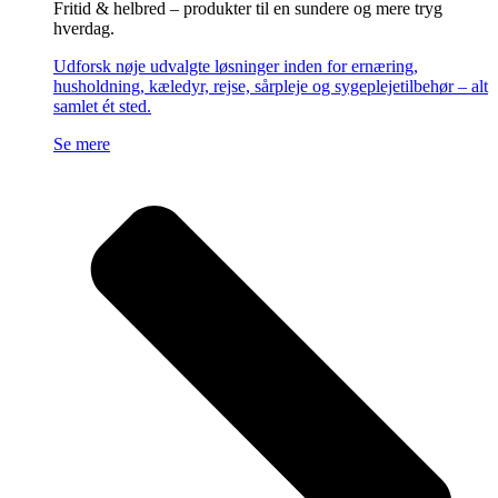
Fritid & helbred – produkter til en sundere og mere tryg
hverdag.
Udforsk nøje udvalgte løsninger inden for ernæring,
husholdning, kæledyr, rejse, sårpleje og sygeplejetilbehør – alt
samlet ét sted.
Se mere