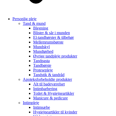
Personlig pleje
Tand & mund
Blegning
Blister & sår i munden
El-tandbørster & tilbehør
Mellemrumsbørste
Mundskyl
Mundtørhed
Øvrige tandpleje produkter
Tandpasta
Tandbørste
Protesepleje
Tandstik & tandråd
Apoteksforbeholdte produkter
Alt til badeværelset
Intimbarbering
Toilet & Hygiejneartikler
Manicure & pedicure
Intimpleje
Intimsæbe
Hygiejneartikler til kvinder