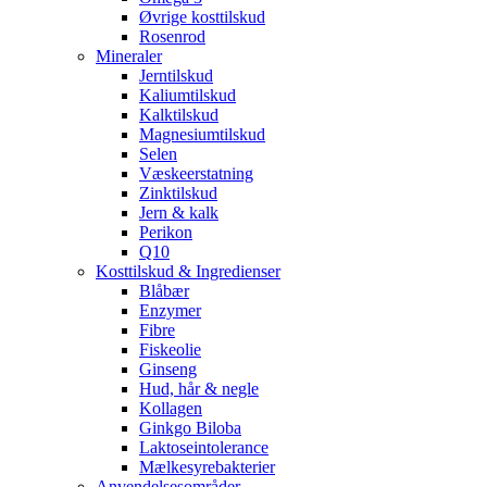
Øvrige kosttilskud
Rosenrod
Mineraler
Jerntilskud
Kaliumtilskud
Kalktilskud
Magnesiumtilskud
Selen
Væskeerstatning
Zinktilskud
Jern & kalk
Perikon
Q10
Kosttilskud & Ingredienser
Blåbær
Enzymer
Fibre
Fiskeolie
Ginseng
Hud, hår & negle
Kollagen
Ginkgo Biloba
Laktoseintolerance
Mælkesyrebakterier
Anvendelsesområder