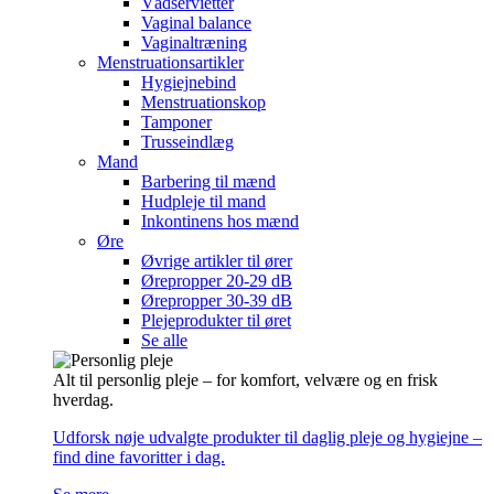
Vådservietter
Vaginal balance
Vaginaltræning
Menstruationsartikler
Hygiejnebind
Menstruationskop
Tamponer
Trusseindlæg
Mand
Barbering til mænd
Hudpleje til mand
Inkontinens hos mænd
Øre
Øvrige artikler til ører
Ørepropper 20-29 dB
Ørepropper 30-39 dB
Plejeprodukter til øret
Se alle
Alt til personlig pleje – for komfort, velvære og en frisk
hverdag.
Udforsk nøje udvalgte produkter til daglig pleje og hygiejne –
find dine favoritter i dag.