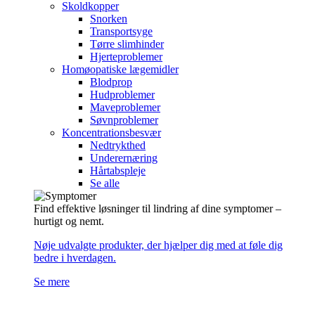
Skoldkopper
Snorken
Transportsyge
Tørre slimhinder
Hjerteproblemer
Homøopatiske lægemidler
Blodprop
Hudproblemer
Maveproblemer
Søvnproblemer
Koncentrationsbesvær
Nedtrykthed
Underernæring
Hårtabspleje
Se alle
Find effektive løsninger til lindring af dine symptomer –
hurtigt og nemt.
Nøje udvalgte produkter, der hjælper dig med at føle dig
bedre i hverdagen.
Se mere