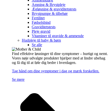
Ammeindlæg
Amning & Brystpleje
Ægløsning & graviditetstests
Brystpumpe & tilbehør
Fertilitet
Fødselsbind
Graviditetstests
Pleje gravid
Vitaminer til gravide & ammende
Hudpleje til baby & børn
Se alle
Find effektive løsninger til dine symptomer – hurtigt og nemt.
Vores nøje udvalgte produkter hjælper med at lindre ubehag
og få dig til at føle dig bedre i hverdagen.
Tag hånd om dine symptomer i dag og mærk forskellen.
Se mere