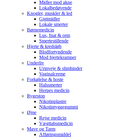
Midler mod akne
Lokalbedøvende
Knogler, muskler & led
Gigtmidler
Lokale smerter
Børnemedicin
Lus, fnat & orm
Smertestillende
Hjerte & kredsløb
Blodfortyndende
Mod hjertekramper
Underliv
Urinveje & slimhinder
Vaginalcreme
Forkølelse & hoste
Halssmerter
Herpes medicin
Rygestop
Nikotinplastre
Nikotintyggegummi
Øjne
Rejse medicin
Vægttabsmedicin
Mave og Tarm
Afføringsmiddel