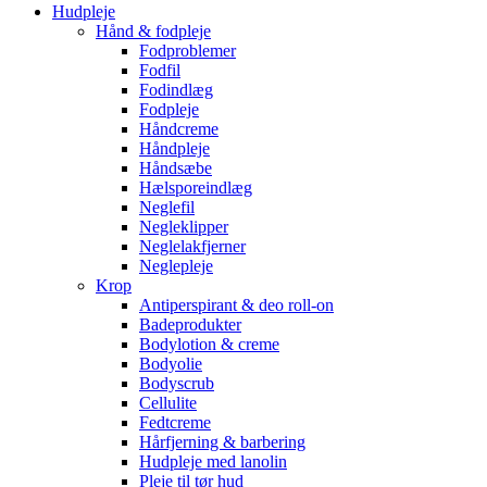
Hudpleje
Hånd & fodpleje
Fodproblemer
Fodfil
Fodindlæg
Fodpleje
Håndcreme
Håndpleje
Håndsæbe
Hælsporeindlæg
Neglefil
Negleklipper
Neglelakfjerner
Neglepleje
Krop
Antiperspirant & deo roll-on
Badeprodukter
Bodylotion & creme
Bodyolie
Bodyscrub
Cellulite
Fedtcreme
Hårfjerning & barbering
Hudpleje med lanolin
Pleje til tør hud