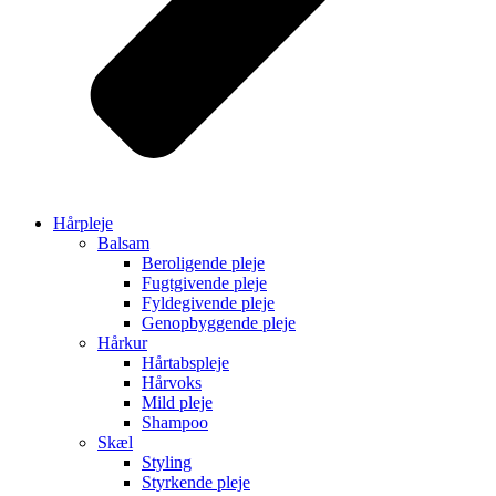
Hårpleje
Balsam
Beroligende pleje
Fugtgivende pleje
Fyldegivende pleje
Genopbyggende pleje
Hårkur
Hårtabspleje
Hårvoks
Mild pleje
Shampoo
Skæl
Styling
Styrkende pleje