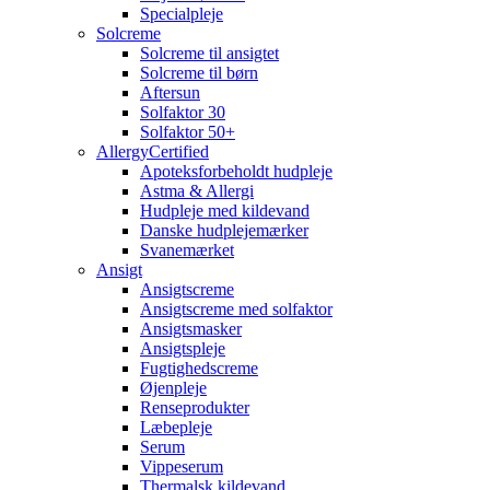
Specialpleje
Solcreme
Solcreme til ansigtet
Solcreme til børn
Aftersun
Solfaktor 30
Solfaktor 50+
AllergyCertified
Apoteksforbeholdt hudpleje
Astma & Allergi
Hudpleje med kildevand
Danske hudplejemærker
Svanemærket
Ansigt
Ansigtscreme
Ansigtscreme med solfaktor
Ansigtsmasker
Ansigtspleje
Fugtighedscreme
Øjenpleje
Renseprodukter
Læbepleje
Serum
Vippeserum
Thermalsk kildevand