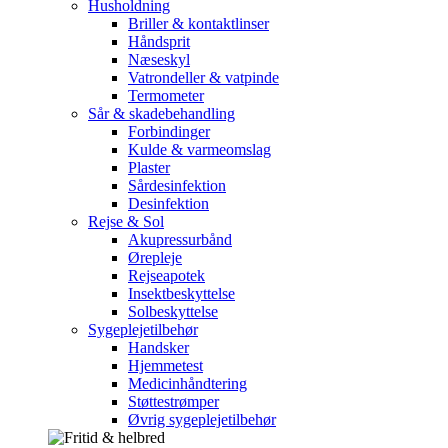
Husholdning
Briller & kontaktlinser
Håndsprit
Næseskyl
Vatrondeller & vatpinde
Termometer
Sår & skadebehandling
Forbindinger
Kulde & varmeomslag
Plaster
Sårdesinfektion
Desinfektion
Rejse & Sol
Akupressurbånd
Ørepleje
Rejseapotek
Insektbeskyttelse
Solbeskyttelse
Sygeplejetilbehør
Handsker
Hjemmetest
Medicinhåndtering
Støttestrømper
Øvrig sygeplejetilbehør