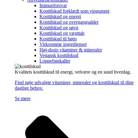
Immunforsvar
Kosttilskud forklædt som vingummi
Kosttilskud og energi
Kosttilskud og overgangsalder
Kosttilskud og søvn
Kosttilskud og vægttab
Kosttilskud til børn
Virksomme ingredienser
Høj-dosis vitaminer & mineraler
Vegansk kosttilskud
Loppefrøskaller
Kvalitets kosttilskud til energi, velvære og en sund hverdag.
Find nøje udvalgte vitaminer, mineraler og kosttilskud til dine
daglige behov.
Se mere