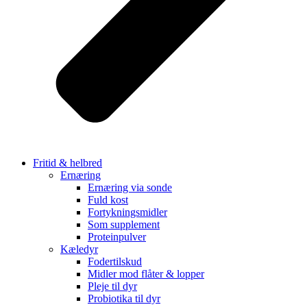
Fritid & helbred
Ernæring
Ernæring via sonde
Fuld kost
Fortykningsmidler
Som supplement
Proteinpulver
Kæledyr
Fodertilskud
Midler mod flåter & lopper
Pleje til dyr
Probiotika til dyr