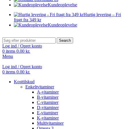
Kundeoplevelse
Hurtig levering – Fri
fragt fra 349 kr
Kundeoplevelse
Search
Log ind / Opret konto
0
items
0.00
kr.
Menu
Log ind / Opret konto
0
items
0.00
kr.
Kosttilskud
Enkeltvitaminer
A-vitaminer
B-vitaminer
C-vitaminer
D-vitaminer
E-vitaminer
K-vitaminer
Multivitaminer
Omega 3