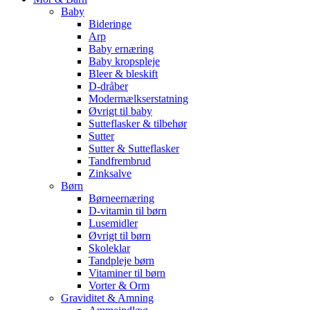
Baby
Bideringe
Arp
Baby ernæring
Baby kropspleje
Bleer & bleskift
D-dråber
Modermælkserstatning
Øvrigt til baby
Sutteflasker & tilbehør
Sutter
Sutter & Sutteflasker
Tandfrembrud
Zinksalve
Børn
Børneernæring
D-vitamin til børn
Lusemidler
Øvrigt til børn
Skoleklar
Tandpleje børn
Vitaminer til børn
Vorter & Orm
Graviditet & Amning