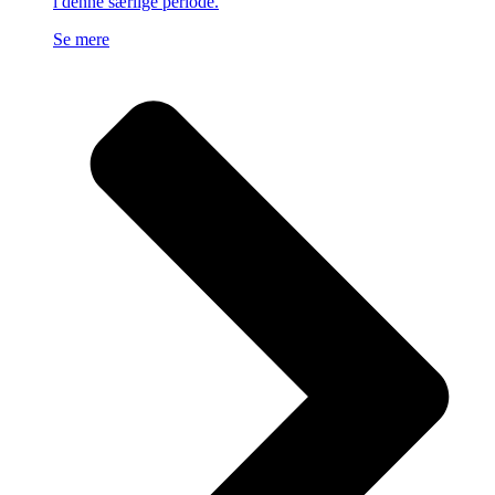
i denne særlige periode.
Se mere