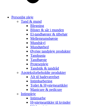
Personlig pleje
Tand & mund
Blegning
Blister & sår i munden
El-tandbørster & tilbehør
Mellemrumsbørste
Mundskyl
Mundtørhed
Øvrige tandpleje produkter
Tandpasta
Tandbørste
Protesepleje
Tandstik & tandråd
Apoteksforbeholdte produkter
Alt til badeværelset
Intimbarbering
Toilet & Hygiejneartikler
Manicure & pedicure
Intimpleje
Intimsæbe
Hygiejneartikler til kvinder