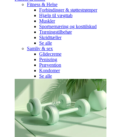
Fitness & Helse
Forbindinger & støttestrømper
Hjælp til vægttab
Muskler
Sportsernæring og kosttilskud
Træningstilbehør
Skridttæller
Se alle
Samliv & sex
Glidecreme
Penisring
Prævention
Kondomer
Se alle