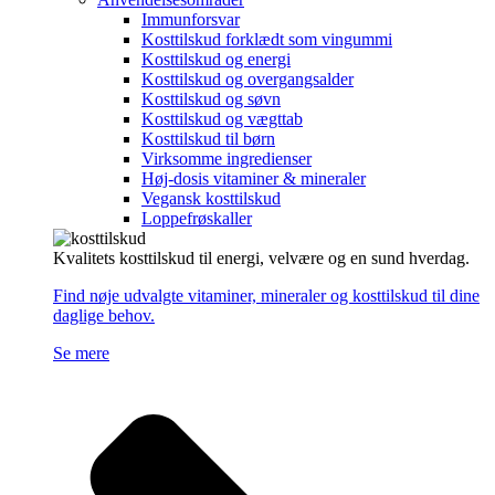
Immunforsvar
Kosttilskud forklædt som vingummi
Kosttilskud og energi
Kosttilskud og overgangsalder
Kosttilskud og søvn
Kosttilskud og vægttab
Kosttilskud til børn
Virksomme ingredienser
Høj-dosis vitaminer & mineraler
Vegansk kosttilskud
Loppefrøskaller
Kvalitets kosttilskud til energi, velvære og en sund hverdag.
Find nøje udvalgte vitaminer, mineraler og kosttilskud til dine
daglige behov.
Se mere