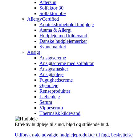
Aftersun
Solfaktor 30
Solfaktor 50+
AllergyCertified
Apoteksforbeholdt hudpleje
Astma & Allergi
Hudpleje med kildevand
Danske hudplejemærker
Svanemærket
Ansigt
Ansigtscreme
Ansigtscreme med solfaktor
Ansigtsmasker
Ansigtspleje
Fugtighedscreme
Øjenpleje
Renseprodukter
Læbepleje
Serum
Vippeserum
Thermalsk kildevand
Effektiv hudpleje til sund, blød og strålende hud.
Udforsk nøje udvalgte hudplejeprodukter til fugt, beskyttelse