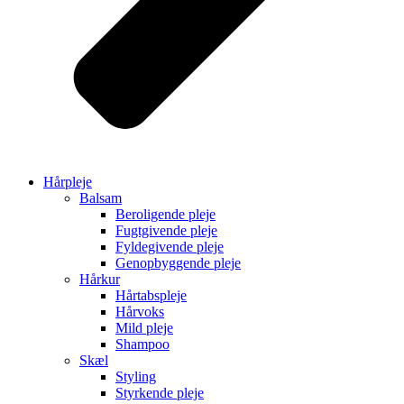
Hårpleje
Balsam
Beroligende pleje
Fugtgivende pleje
Fyldegivende pleje
Genopbyggende pleje
Hårkur
Hårtabspleje
Hårvoks
Mild pleje
Shampoo
Skæl
Styling
Styrkende pleje