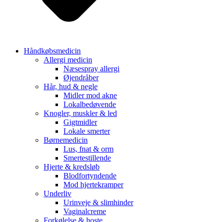
Håndkøbsmedicin
Allergi medicin
Næsespray allergi
Øjendråber
Hår, hud & negle
Midler mod akne
Lokalbedøvende
Knogler, muskler & led
Gigtmidler
Lokale smerter
Børnemedicin
Lus, fnat & orm
Smertestillende
Hjerte & kredsløb
Blodfortyndende
Mod hjertekramper
Underliv
Urinveje & slimhinder
Vaginalcreme
Forkølelse & hoste