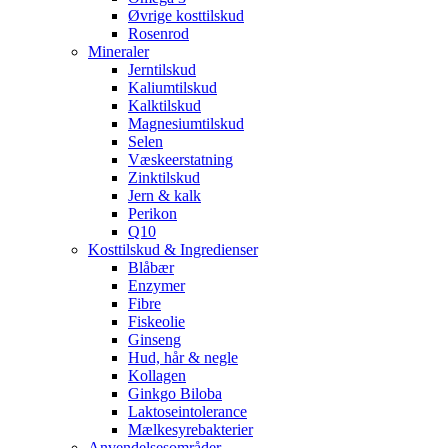
Øvrige kosttilskud
Rosenrod
Mineraler
Jerntilskud
Kaliumtilskud
Kalktilskud
Magnesiumtilskud
Selen
Væskeerstatning
Zinktilskud
Jern & kalk
Perikon
Q10
Kosttilskud & Ingredienser
Blåbær
Enzymer
Fibre
Fiskeolie
Ginseng
Hud, hår & negle
Kollagen
Ginkgo Biloba
Laktoseintolerance
Mælkesyrebakterier
Anvendelsesområder