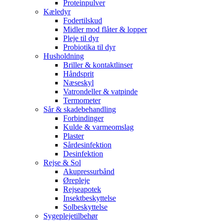
Proteinpulver
Kæledyr
Fodertilskud
Midler mod flåter & lopper
Pleje til dyr
Probiotika til dyr
Husholdning
Briller & kontaktlinser
Håndsprit
Næseskyl
Vatrondeller & vatpinde
Termometer
Sår & skadebehandling
Forbindinger
Kulde & varmeomslag
Plaster
Sårdesinfektion
Desinfektion
Rejse & Sol
Akupressurbånd
Ørepleje
Rejseapotek
Insektbeskyttelse
Solbeskyttelse
Sygeplejetilbehør