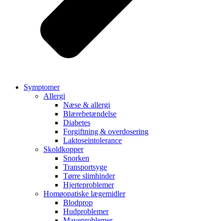
Symptomer
Allergi
Næse & allergi
Blærebetændelse
Diabetes
Forgiftning & overdosering
Laktoseintolerance
Skoldkopper
Snorken
Transportsyge
Tørre slimhinder
Hjerteproblemer
Homøopatiske lægemidler
Blodprop
Hudproblemer
Maveproblemer