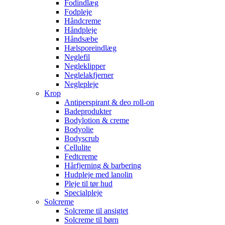
Fodindlæg
Fodpleje
Håndcreme
Håndpleje
Håndsæbe
Hælsporeindlæg
Neglefil
Negleklipper
Neglelakfjerner
Neglepleje
Krop
Antiperspirant & deo roll-on
Badeprodukter
Bodylotion & creme
Bodyolie
Bodyscrub
Cellulite
Fedtcreme
Hårfjerning & barbering
Hudpleje med lanolin
Pleje til tør hud
Specialpleje
Solcreme
Solcreme til ansigtet
Solcreme til børn