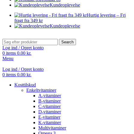
Kundeoplevelse
Hurtig levering – Fri
fragt fra 349 kr
Kundeoplevelse
Search
Log ind / Opret konto
0
items
0.00
kr.
Menu
Log ind / Opret konto
0
items
0.00
kr.
Kosttilskud
Enkeltvitaminer
A-vitaminer
B-vitaminer
C-vitaminer
D-vitaminer
E-vitaminer
K-vitaminer
Multivitaminer
Omega 3