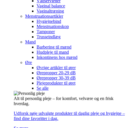
Vådservietter
Vaginal balance
Vaginaltræning
Menstruationsartikler
Hygiejnebind
Menstruationskop
Tamponer
Trusseindlæg
Mand
Barbering til mænd
Hudpleje til mand
Inkontinens hos mænd
Øre
Øvrige artikler til ører
Ørepropper 20-29 dB
Ørepropper 30-39 dB
Plejeprodukter til øret
Se alle
Alt til personlig pleje – for komfort, velvære og en frisk
hverdag.
Udforsk nøje udvalgte produkter til daglig pleje og hygiejne –
find dine favoritter i dag.