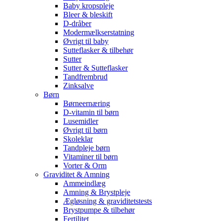
Baby kropspleje
Bleer & bleskift
D-dråber
Modermælkserstatning
Øvrigt til baby
Sutteflasker & tilbehør
Sutter
Sutter & Sutteflasker
Tandfrembrud
Zinksalve
Børn
Børneernæring
D-vitamin til børn
Lusemidler
Øvrigt til børn
Skoleklar
Tandpleje børn
Vitaminer til børn
Vorter & Orm
Graviditet & Amning
Ammeindlæg
Amning & Brystpleje
Ægløsning & graviditetstests
Brystpumpe & tilbehør
Fertilitet