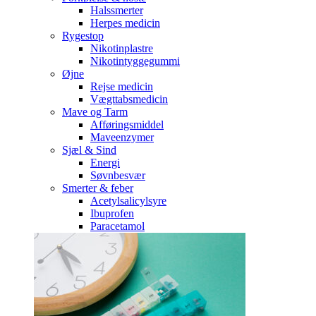
Halssmerter
Herpes medicin
Rygestop
Nikotinplastre
Nikotintyggegummi
Øjne
Rejse medicin
Vægttabsmedicin
Mave og Tarm
Afføringsmiddel
Maveenzymer
Sjæl & Sind
Energi
Søvnbesvær
Smerter & feber
Acetylsalicylsyre
Ibuprofen
Paracetamol