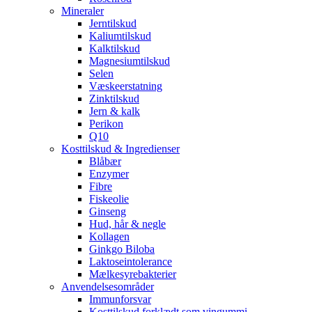
Mineraler
Jerntilskud
Kaliumtilskud
Kalktilskud
Magnesiumtilskud
Selen
Væskeerstatning
Zinktilskud
Jern & kalk
Perikon
Q10
Kosttilskud & Ingredienser
Blåbær
Enzymer
Fibre
Fiskeolie
Ginseng
Hud, hår & negle
Kollagen
Ginkgo Biloba
Laktoseintolerance
Mælkesyrebakterier
Anvendelsesområder
Immunforsvar
Kosttilskud forklædt som vingummi