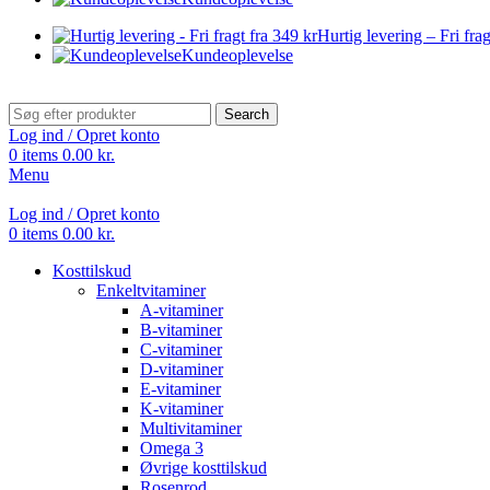
Hurtig levering – Fri frag
Kundeoplevelse
Search
Log ind / Opret konto
0
items
0.00
kr.
Menu
Log ind / Opret konto
0
items
0.00
kr.
Kosttilskud
Enkeltvitaminer
A-vitaminer
B-vitaminer
C-vitaminer
D-vitaminer
E-vitaminer
K-vitaminer
Multivitaminer
Omega 3
Øvrige kosttilskud
Rosenrod