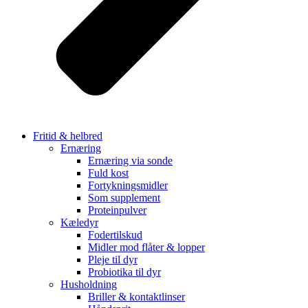
Fritid & helbred
Ernæring
Ernæring via sonde
Fuld kost
Fortykningsmidler
Som supplement
Proteinpulver
Kæledyr
Fodertilskud
Midler mod flåter & lopper
Pleje til dyr
Probiotika til dyr
Husholdning
Briller & kontaktlinser