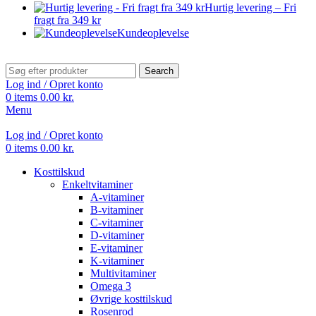
Hurtig levering – Fri
fragt fra 349 kr
Kundeoplevelse
Search
Log ind / Opret konto
0
items
0.00
kr.
Menu
Log ind / Opret konto
0
items
0.00
kr.
Kosttilskud
Enkeltvitaminer
A-vitaminer
B-vitaminer
C-vitaminer
D-vitaminer
E-vitaminer
K-vitaminer
Multivitaminer
Omega 3
Øvrige kosttilskud
Rosenrod