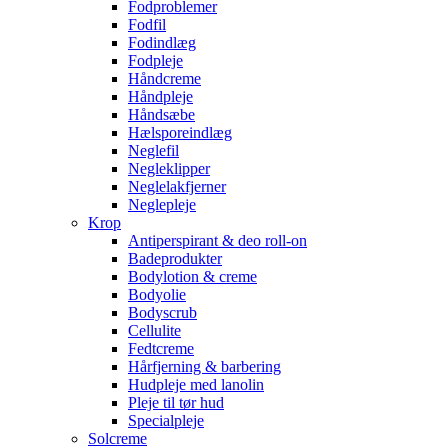
Fodproblemer
Fodfil
Fodindlæg
Fodpleje
Håndcreme
Håndpleje
Håndsæbe
Hælsporeindlæg
Neglefil
Negleklipper
Neglelakfjerner
Neglepleje
Krop
Antiperspirant & deo roll-on
Badeprodukter
Bodylotion & creme
Bodyolie
Bodyscrub
Cellulite
Fedtcreme
Hårfjerning & barbering
Hudpleje med lanolin
Pleje til tør hud
Specialpleje
Solcreme