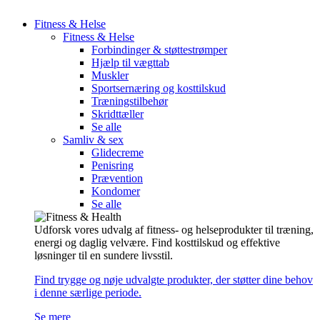
Fitness & Helse
Fitness & Helse
Forbindinger & støttestrømper
Hjælp til vægttab
Muskler
Sportsernæring og kosttilskud
Træningstilbehør
Skridttæller
Se alle
Samliv & sex
Glidecreme
Penisring
Prævention
Kondomer
Se alle
Udforsk vores udvalg af fitness- og helseprodukter til træning,
energi og daglig velvære. Find kosttilskud og effektive
løsninger til en sundere livsstil.
Find trygge og nøje udvalgte produkter, der støtter dine behov
i denne særlige periode.
Se mere