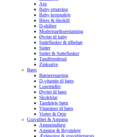
Arp
Baby ernæring
Baby kropspleje
Bleer & bleskift
D-dråber
Modermælkserstatning
Øvrigt til baby
Sutteflasker & tilbehør
Sutter
Sutter & Sutteflasker
Tandfrembrud
Zinksalve
Børn
Børneernæring
D-vitamin til børn
Lusemidler
Øvrigt til børn
Skoleklar
Tandpleje børn
Vitaminer til børn
Vorter & Orm
Graviditet & Amning
Ammeindlæg
Amning & Brystpleje
Ægløsning & graviditetstests