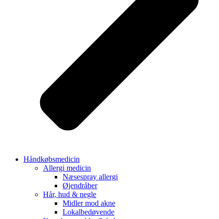
Håndkøbsmedicin
Allergi medicin
Næsespray allergi
Øjendråber
Hår, hud & negle
Midler mod akne
Lokalbedøvende