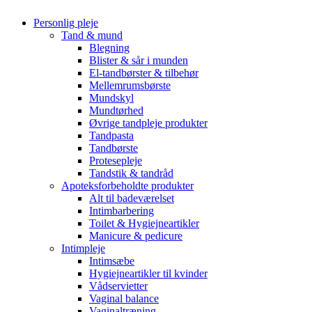
Personlig pleje
Tand & mund
Blegning
Blister & sår i munden
El-tandbørster & tilbehør
Mellemrumsbørste
Mundskyl
Mundtørhed
Øvrige tandpleje produkter
Tandpasta
Tandbørste
Protesepleje
Tandstik & tandråd
Apoteksforbeholdte produkter
Alt til badeværelset
Intimbarbering
Toilet & Hygiejneartikler
Manicure & pedicure
Intimpleje
Intimsæbe
Hygiejneartikler til kvinder
Vådservietter
Vaginal balance
Vaginaltræning