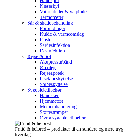
Håndsprit
Næseskyl
Vatrondeller & vatpinde
Termometer
Sår & skadebehandling
Forbindinger
Kulde & varmeomslag
Plaster
Sårdesinfektion
Desinfektion
Rejse & Sol
Akupressurbånd
Ørepleje
Rejseapotek
Insektbeskyttelse
Solbeskyttelse
Sygeplejetilbehør
Handsker
Hjemmetest
Medicinhåndtering
Støttestrømper
Øvrig sygeplejetilbehør
Fritid & helbred – produkter til en sundere og mere tryg
hverdag.