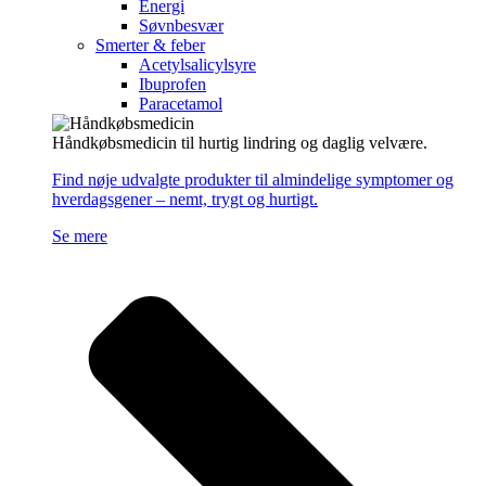
Energi
Søvnbesvær
Smerter & feber
Acetylsalicylsyre
Ibuprofen
Paracetamol
Håndkøbsmedicin til hurtig lindring og daglig velvære.
Find nøje udvalgte produkter til almindelige symptomer og
hverdagsgener – nemt, trygt og hurtigt.
Se mere