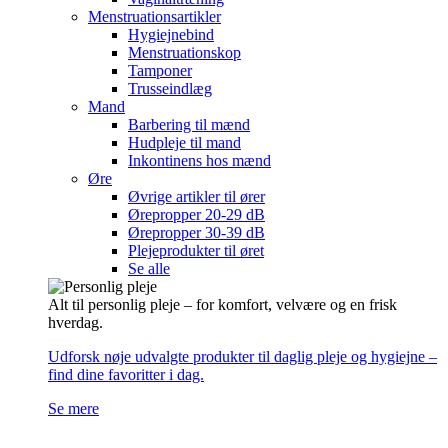
Menstruationsartikler
Hygiejnebind
Menstruationskop
Tamponer
Trusseindlæg
Mand
Barbering til mænd
Hudpleje til mand
Inkontinens hos mænd
Øre
Øvrige artikler til ører
Ørepropper 20-29 dB
Ørepropper 30-39 dB
Plejeprodukter til øret
Se alle
Alt til personlig pleje – for komfort, velvære og en frisk
hverdag.
Udforsk nøje udvalgte produkter til daglig pleje og hygiejne –
find dine favoritter i dag.
Se mere