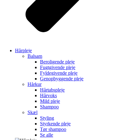
Hårpleje
Balsam
Beroligende pleje
Fugtgivende pleje
Fyldegivende pleje
Genopbyggende pleje
Hårkur
Hårtabspleje
Hårvoks
Mild pleje
Shampoo
Skæl
Styling
Styrkende pleje
Tør shampoo
Se alle