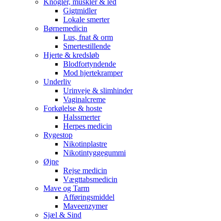
Knogler, muskler & led
Gigtmidler
Lokale smerter
Børnemedicin
Lus, fnat & orm
Smertestillende
Hjerte & kredsløb
Blodfortyndende
Mod hjertekramper
Underliv
Urinveje & slimhinder
Vaginalcreme
Forkølelse & hoste
Halssmerter
Herpes medicin
Rygestop
Nikotinplastre
Nikotintyggegummi
Øjne
Rejse medicin
Vægttabsmedicin
Mave og Tarm
Afføringsmiddel
Maveenzymer
Sjæl & Sind