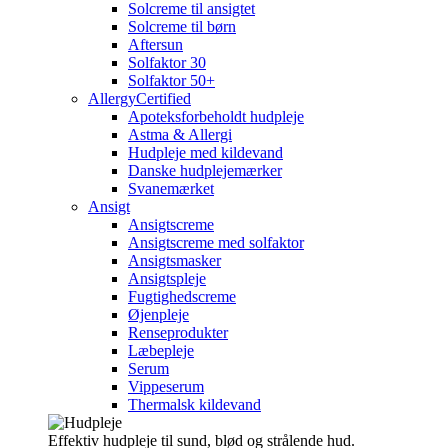
Solcreme til ansigtet
Solcreme til børn
Aftersun
Solfaktor 30
Solfaktor 50+
AllergyCertified
Apoteksforbeholdt hudpleje
Astma & Allergi
Hudpleje med kildevand
Danske hudplejemærker
Svanemærket
Ansigt
Ansigtscreme
Ansigtscreme med solfaktor
Ansigtsmasker
Ansigtspleje
Fugtighedscreme
Øjenpleje
Renseprodukter
Læbepleje
Serum
Vippeserum
Thermalsk kildevand
Effektiv hudpleje til sund, blød og strålende hud.