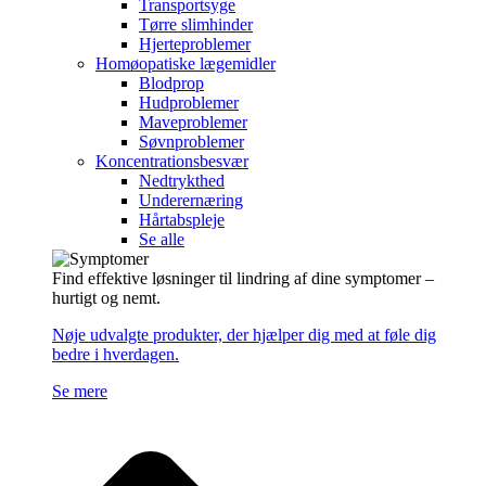
Transportsyge
Tørre slimhinder
Hjerteproblemer
Homøopatiske lægemidler
Blodprop
Hudproblemer
Maveproblemer
Søvnproblemer
Koncentrationsbesvær
Nedtrykthed
Underernæring
Hårtabspleje
Se alle
Find effektive løsninger til lindring af dine symptomer –
hurtigt og nemt.
Nøje udvalgte produkter, der hjælper dig med at føle dig
bedre i hverdagen.
Se mere