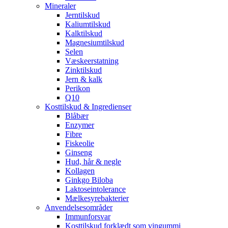
Mineraler
Jerntilskud
Kaliumtilskud
Kalktilskud
Magnesiumtilskud
Selen
Væskeerstatning
Zinktilskud
Jern & kalk
Perikon
Q10
Kosttilskud & Ingredienser
Blåbær
Enzymer
Fibre
Fiskeolie
Ginseng
Hud, hår & negle
Kollagen
Ginkgo Biloba
Laktoseintolerance
Mælkesyrebakterier
Anvendelsesområder
Immunforsvar
Kosttilskud forklædt som vingummi